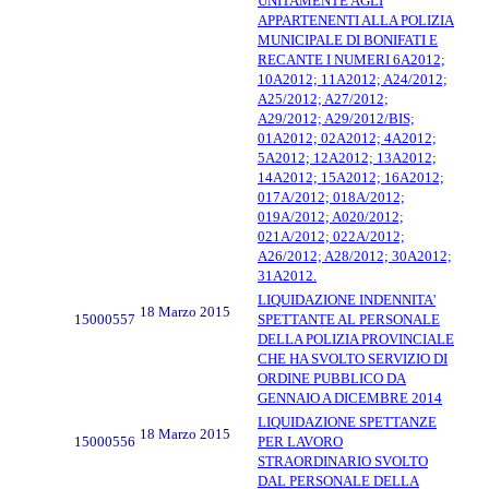
UNITAMENTE AGLI
APPARTENENTI ALLA POLIZIA
MUNICIPALE DI BONIFATI E
RECANTE I NUMERI 6A2012;
10A2012; 11A2012; A24/2012;
A25/2012; A27/2012;
A29/2012; A29/2012/BIS;
01A2012; 02A2012; 4A2012;
5A2012; 12A2012; 13A2012;
14A2012; 15A2012; 16A2012;
017A/2012; 018A/2012;
019A/2012; A020/2012;
021A/2012; 022A/2012;
A26/2012; A28/2012; 30A2012;
31A2012.
LIQUIDAZIONE INDENNITA'
18 Marzo 2015
15000557
SPETTANTE AL PERSONALE
DELLA POLIZIA PROVINCIALE
CHE HA SVOLTO SERVIZIO DI
ORDINE PUBBLICO DA
GENNAIO A DICEMBRE 2014
LIQUIDAZIONE SPETTANZE
18 Marzo 2015
15000556
PER LAVORO
STRAORDINARIO SVOLTO
DAL PERSONALE DELLA