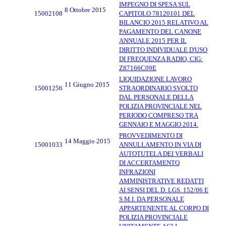
IMPEGNO DI SPESA SUL
8 Ottobre 2015
15002108
CAPITOLO 78120101 DEL
BILANCIO 2015 RELATIVO AL
PAGAMENTO DEL CANONE
ANNUALE 2015 PER IL
DIRITTO INDIVIDUALE D'USO
DI FREQUENZA RADIO, CIG:
Z87166C09E
LIQUIDAZIONE LAVORO
11 Giugno 2015
15001256
STRAORDINARIO SVOLTO
DAL PERSONALE DELLA
POLIZIA PROVINCIALE NEL
PERIODO COMPRESO TRA
GENNAIO E MAGGIO 2014.
PROVVEDIMENTO DI
14 Maggio 2015
15001033
ANNULLAMENTO IN VIA DI
AUTOTUTELA DEI VERBALI
DI ACCERTAMENTO
INFRAZIONI
AMMINISTRATIVE REDATTI
AI SENSI DEL D. LGS. 152/06 E
S.M.I. DA PERSONALE
APPARTENENTE AL CORPO DI
POLIZIA PROVINCIALE