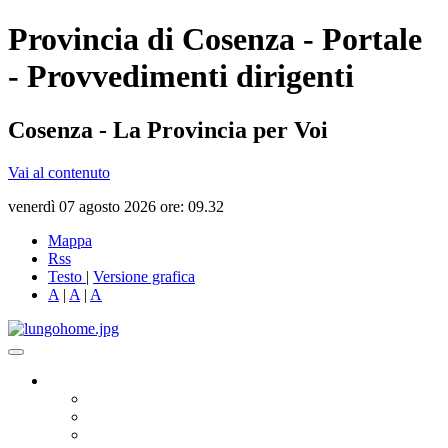
Provincia di Cosenza - Portale
- Provvedimenti dirigenti
Cosenza - La Provincia per Voi
Vai al contenuto
venerdì 07 agosto 2026 ore: 09.32
Mappa
Rss
Testo
|
Versione grafica
A
|
A
|
A
Governo
Presidente
Consiglio Provinciale
Consiglieri Delegati