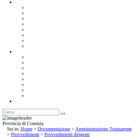
Documentazione
Albo Pretorio OnLine
Bandi e Avvisi di Gara
Concorsi e ricerca personale
Bilanci
Amministrazione Trasparente
Statuto
Regolamenti
Provincia
Stemma e Gonfalone
Palazzo della Provincia
Le Sedi della Provincia
Territorio
I Comuni
Enti e Istituzioni
Rubrica
Provincia di Cosenza
Sei in:
Home
>
Documentazione
>
Amministrazione Trasparente
>
Provvedimenti
>
Provvedimenti dirigenti