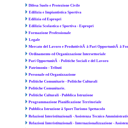
Difesa Suolo e Protezione Civile
Edilizia e Impiantistica Sportiva
Edilizia ed Espropri
Edilizia Scolastica e Sportiva - Espropri
Formazione Professionale
Legale
Mercato del Lavoro e ProduttivitÃ â Pari OpportunitÃ â F
Ordinamento ed Organizzazione Intersettoriale
Pari OpportunitÃ - Politiche Sociali e del Lavoro
Patrimonio - Tributi
Personale ed Organizzazione
Politiche Comunitarie - Politiche Culturali
Politiche Comunitarie.
Politiche Culturali - Pubblica Istruzione
Programmazione Pianificazione Territoriale
Pubblica Istruzione â Sport Turismo Spettacolo
Relazioni Interistituzionali - Assistenza Tecnico Amministrati
Relazioni Interistituzionali - Internazionalizzazione - Assiste