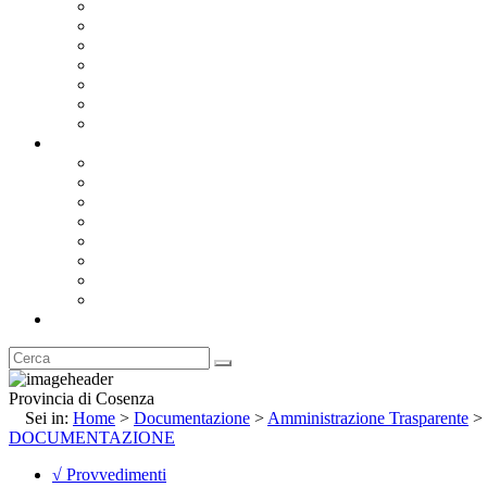
Bandi e Avvisi di Gara
Concorsi e ricerca personale
Bilanci
Amministrazione Trasparente
Statuto
Regolamenti
Provincia
Stemma e Gonfalone
Palazzo della Provincia
Le Sedi della Provincia
Territorio
I Comuni
Enti e Istituzioni
Rubrica
Provincia di Cosenza
Sei in:
Home
>
Documentazione
>
Amministrazione Trasparente
>
DOCUMENTAZIONE
√ Provvedimenti