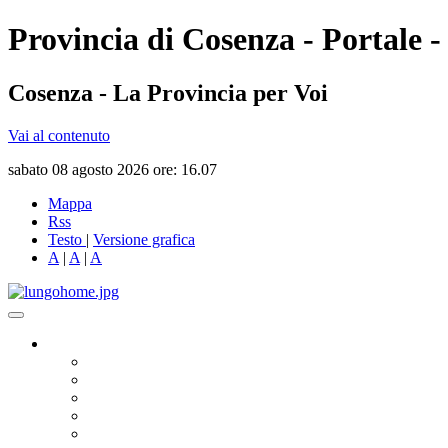
Provincia di Cosenza - Portale -
Cosenza - La Provincia per Voi
Vai al contenuto
sabato 08 agosto 2026 ore: 16.07
Mappa
Rss
Testo
|
Versione grafica
A
|
A
|
A
Governo
Presidente
Consiglio Provinciale
Consiglieri Delegati
Assemblea dei Sindaci
Commissioni Consiliari