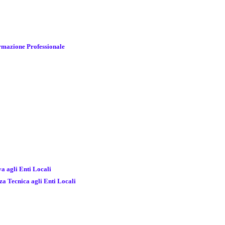
ormazione Professionale
va agli Enti Locali
nza Tecnica agli Enti Locali