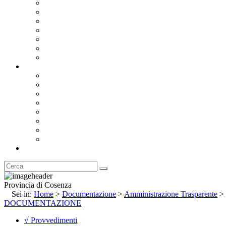
Bandi e Avvisi di Gara
Concorsi e ricerca personale
Bilanci
Amministrazione Trasparente
Statuto
Regolamenti
Provincia
Stemma e Gonfalone
Palazzo della Provincia
Le Sedi della Provincia
Territorio
I Comuni
Enti e Istituzioni
Rubrica
Provincia di Cosenza
Sei in:
Home
>
Documentazione
>
Amministrazione Trasparente
>
DOCUMENTAZIONE
√ Provvedimenti