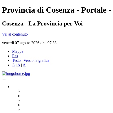
Provincia di Cosenza - Portale -
Cosenza - La Provincia per Voi
Vai al contenuto
venerdì 07 agosto 2026 ore: 07.33
Mappa
Rss
Testo
|
Versione grafica
A
|
A
|
A
Governo
Presidente
Consiglio Provinciale
Consiglieri Delegati
Assemblea dei Sindaci
Commissioni Consiliari