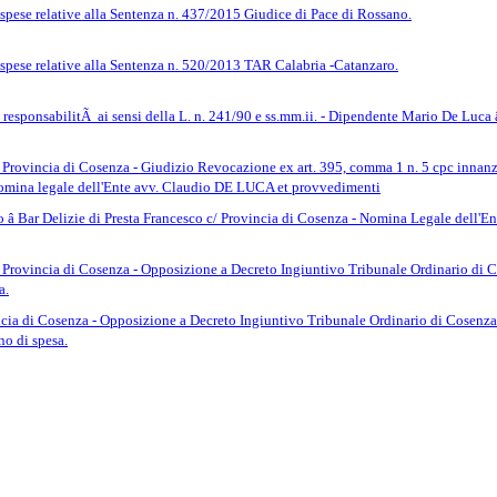
pese relative alla Sentenza n. 437/2015 Giudice di Pace di Rossano.
pese relative alla Sentenza n. 520/2013 TAR Calabria -Catanzaro.
responsabilitÃ ai sensi della L. n. 241/90 e ss.mm.ii. - Dipendente Mario De Luca â
rovincia di Cosenza - Giudizio Revocazione ex art. 395, comma 1 n. 5 cpc innanz
Nomina legale dell'Ente avv. Claudio DE LUCA et provvedimenti
â Bar Delizie di Presta Francesco c/ Provincia di Cosenza - Nomina Legale dell'E
Provincia di Cosenza - Opposizione a Decreto Ingiuntivo Tribunale Ordinario di 
a.
incia di Cosenza - Opposizione a Decreto Ingiuntivo Tribunale Ordinario di Cosenza
 di spesa.