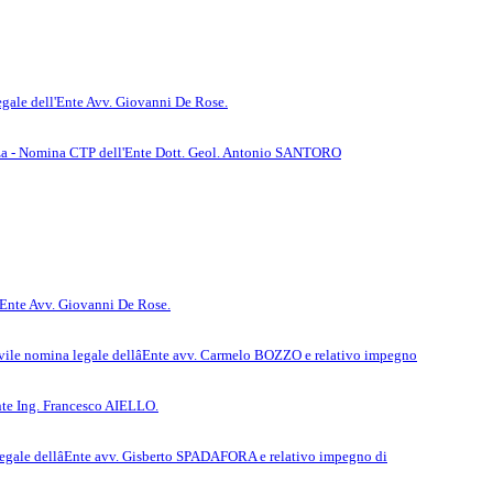
egale dell'Ente Avv. Giovanni De Rose.
senza - Nomina CTP dell'Ente Dott. Geol. Antonio SANTORO
l'Ente Avv. Giovanni De Rose.
vile nomina legale dellâEnte avv. Carmelo BOZZO e relativo impegno
Ente Ing. Francesco AIELLO.
egale dellâEnte avv. Gisberto SPADAFORA e relativo impegno di