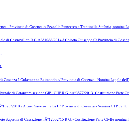
enza - Provincia di Cosenza c/ Pezzolla Francesco e Trentinella Stefania, nomina L
unale di Castrovillari R.G. nÂ°1088/2014 â Colotta Giuseppe C/ Provincia di Co
1.
2.
P. di Cosenza â Colasuonno Raimondo c/ Provincia di Cosenza - Nomina Legale del
ribunale di Catanzaro sezione GIP - GUP R.G. nÂ°3577/2013 -Costituzione Parte Ci
nÂ°1620/2010 â Artuso Saverio + altri C/ Provincia di Cosenza - Nomina CTP dell'
orte Suprema di Cassazione nÂ°12552/15 R.G. - Costituzione Parte Civile nomina l