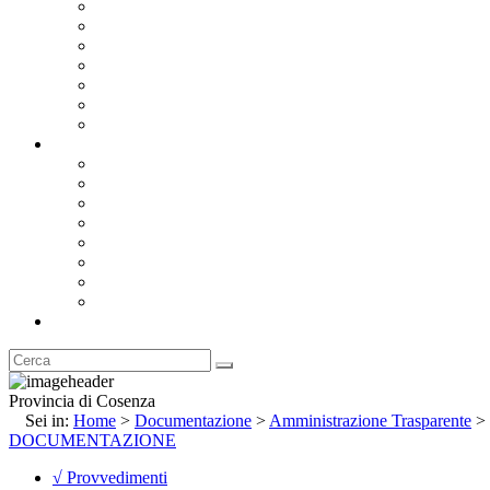
Bandi e Avvisi di Gara
Concorsi e ricerca personale
Bilanci
Amministrazione Trasparente
Statuto
Regolamenti
Provincia
Stemma e Gonfalone
Palazzo della Provincia
Le Sedi della Provincia
Territorio
I Comuni
Enti e Istituzioni
Rubrica
Provincia di Cosenza
Sei in:
Home
>
Documentazione
>
Amministrazione Trasparente
>
DOCUMENTAZIONE
√ Provvedimenti