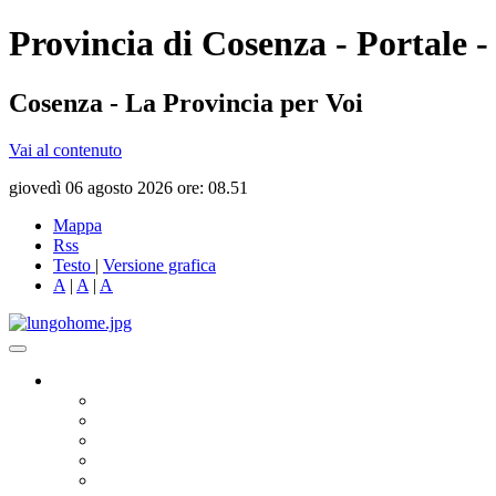
Provincia di Cosenza - Portale -
Cosenza - La Provincia per Voi
Vai al contenuto
giovedì 06 agosto 2026 ore: 08.51
Mappa
Rss
Testo
|
Versione grafica
A
|
A
|
A
Governo
Presidente
Consiglio Provinciale
Consiglieri Delegati
Assemblea dei Sindaci
Commissioni Consiliari