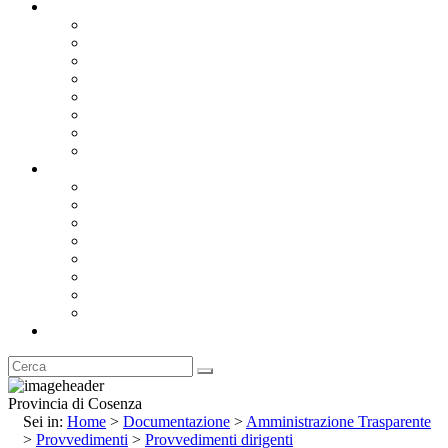
Documentazione
Albo Pretorio OnLine
Bandi e Avvisi di Gara
Concorsi e ricerca personale
Bilanci
Amministrazione Trasparente
Statuto
Regolamenti
Provincia
Stemma e Gonfalone
Palazzo della Provincia
Le Sedi della Provincia
Territorio
I Comuni
Enti e Istituzioni
Rubrica
Provincia di Cosenza
Sei in:
Home
>
Documentazione
>
Amministrazione Trasparente
>
Provvedimenti
>
Provvedimenti dirigenti