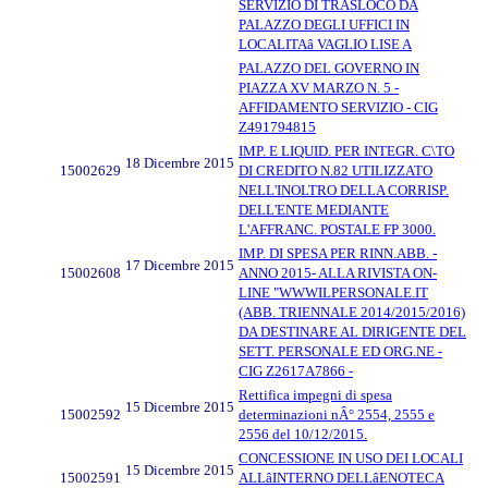
SERVIZIO DI TRASLOCO DA
PALAZZO DEGLI UFFICI IN
LOCALITAâ VAGLIO LISE A
PALAZZO DEL GOVERNO IN
PIAZZA XV MARZO N. 5 -
AFFIDAMENTO SERVIZIO - CIG
Z491794815
IMP. E LIQUID. PER INTEGR. C\TO
18 Dicembre 2015
15002629
DI CREDITO N.82 UTILIZZATO
NELL'INOLTRO DELLA CORRISP.
DELL'ENTE MEDIANTE
L'AFFRANC. POSTALE FP 3000.
IMP. DI SPESA PER RINN.ABB. -
17 Dicembre 2015
15002608
ANNO 2015- ALLA RIVISTA ON-
LINE "WWWILPERSONALE.IT
(ABB. TRIENNALE 2014/2015/2016)
DA DESTINARE AL DIRIGENTE DEL
SETT. PERSONALE ED ORG.NE -
CIG Z2617A7866 -
Rettifica impegni di spesa
15 Dicembre 2015
15002592
determinazioni nÂ° 2554, 2555 e
2556 del 10/12/2015.
CONCESSIONE IN USO DEI LOCALI
15 Dicembre 2015
15002591
ALLâINTERNO DELLâENOTECA