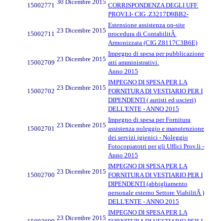
30 Dicembre 2015
15002771
CORRISPONDENZA DEGLI UFF.
PROV.LI- CIG .Z3217D9BB2-
Estensione assistenza on-site
23 Dicembre 2015
15002711
procedura di ContabilitÃ
Armonizzata (CIG Z8117C3B6E)
Impegno di spesa per pubblicazione
23 Dicembre 2015
15002709
atti amministrativi.
Anno 2015
IMPEGNO DI SPESA PER LA
23 Dicembre 2015
15002702
FORNITURA DI VESTIARIO PER I
DIPENDENTI ( autisti ed uscieri)
DELL'ENTE - ANNO 2015
Impegno di spesa per Fornitura
23 Dicembre 2015
15002701
assistenza noleggio e manutenzione
dei servizi igienici - Noleggio
Fotocopiatotri per gli Uffici Prov.li -
Anno 2015
IMPEGNO DI SPESA PER LA
23 Dicembre 2015
15002700
FORNITURA DI VESTIARIO PER I
DIPENDENTI (abbigliamento
personale esterno Settore ViabilitÃ )
DELL'ENTE - ANNO 2015
IMPEGNO DI SPESA PER LA
23 Dicembre 2015