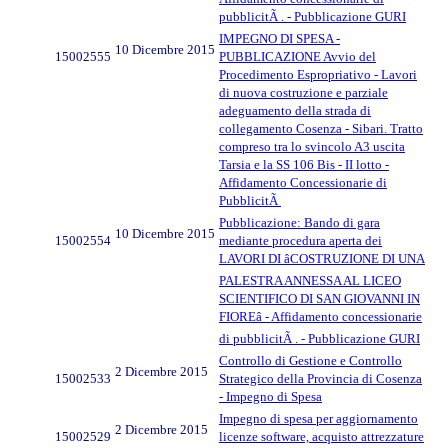
pubblicitÃ . - Pubblicazione GURI
IMPEGNO DI SPESA -
10 Dicembre 2015
15002555
PUBBLICAZIONE Avvio del
Procedimento Espropriativo - Lavori
di nuova costruzione e parziale
adeguamento della strada di
collegamento Cosenza - Sibari. Tratto
compreso tra lo svincolo A3 uscita
Tarsia e la SS 106 Bis - II lotto -
Affidamento Concessionarie di
PubblicitÃ
Pubblicazione: Bando di gara
10 Dicembre 2015
15002554
mediante procedura aperta dei
LAVORI DI âCOSTRUZIONE DI UNA
PALESTRA ANNESSA AL LICEO
SCIENTIFICO DI SAN GIOVANNI IN
FIOREâ - Affidamento concessionarie
di pubblicitÃ . - Pubblicazione GURI
Controllo di Gestione e Controllo
2 Dicembre 2015
15002533
Strategico della Provincia di Cosenza
- Impegno di Spesa
Impegno di spesa per aggiornamento
2 Dicembre 2015
15002529
licenze software, acquisto attrezzature