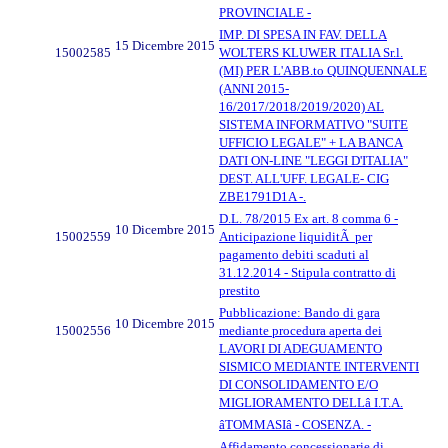
PROVINCIALE -
IMP. DI SPESA IN FAV. DELLA
15 Dicembre 2015
15002585
WOLTERS KLUWER ITALIA Sr.l.
(MI) PER L'ABB.to QUINQUENNALE
(ANNI 2015-
16/2017/2018/2019/2020) AL
SISTEMA INFORMATIVO "SUITE
UFFICIO LEGALE" + LA BANCA
DATI ON-LINE "LEGGI D'ITALIA"
DEST. ALL'UFF. LEGALE- CIG
ZBE1791D1A -.
D.L. 78/2015 Ex art. 8 comma 6 -
10 Dicembre 2015
15002559
Anticipazione liquiditÃ per
pagamento debiti scaduti al
31.12.2014 - Stipula contratto di
prestito
Pubblicazione: Bando di gara
10 Dicembre 2015
15002556
mediante procedura aperta dei
LAVORI DI ADEGUAMENTO
SISMICO MEDIANTE INTERVENTI
DI CONSOLIDAMENTO E/O
MIGLIORAMENTO DELLâ I.T.A.
âTOMMASIâ - COSENZA. -
Affidamento concessionarie di