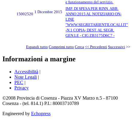
e funzionamento del servizio.
IMP. DI SPESA PER RINN. ABB.
1 Dicembre 2015
15002520
ANNO 2015 AL NOTIZIARIO ON-
LINE
"WWW.SEGRETARIENTILOCALI.IT"
-N.1 COPIA- DEST. AL SEGR.
GEN.LE - CIG ZB3175D6C7 -
Espandi tutto
Comprimi tutto
Cerca
<< Precedenti
Successivi
>>
Informazioni a margine
Accessibilità
|
Note Legali
|
PEC
|
Privacy
©2008 Provincia di Cosenza - Piazza XV Marzo n.5 - 87100
Cosenza - (tel. 814.1) P.I.: 80003710789
Engineered by
Echopress