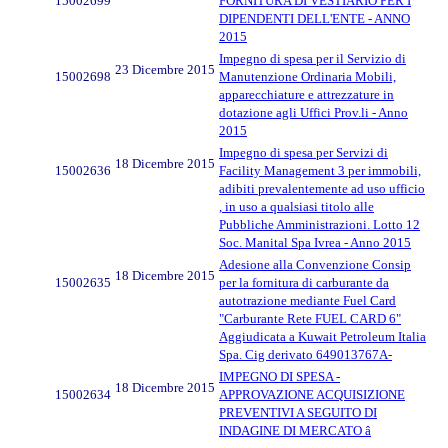
15002699
FORNITURA DI VESTIARIO PER I
DIPENDENTI DELL'ENTE - ANNO
2015
Impegno di spesa per il Servizio di
23 Dicembre 2015
15002698
Manutenzione Ordinaria Mobili,
apparecchiature e attrezzature in
dotazione agli Uffici Prov.li - Anno
2015
Impegno di spesa per Servizi di
18 Dicembre 2015
15002636
Facility Management 3 per immobili,
adibiti prevalentemente ad uso ufficio
, in uso a qualsiasi titolo alle
Pubbliche Amministrazioni. Lotto 12
Soc. Manital Spa Ivrea - Anno 2015
Adesione alla Convenzione Consip
18 Dicembre 2015
15002635
per la fornitura di carburante da
autotrazione mediante Fuel Card
"Carburante Rete FUEL CARD 6"
Aggiudicata a Kuwait Petroleum Italia
Spa. Cig derivato 649013767A-
IMPEGNO DI SPESA -
18 Dicembre 2015
15002634
APPROVAZIONE ACQUISIZIONE
PREVENTIVI A SEGUITO DI
INDAGINE DI MERCATO â