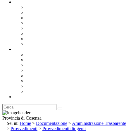
Documentazione
Albo Pretorio OnLine
Bandi e Avvisi di Gara
Concorsi e ricerca personale
Bilanci
Amministrazione Trasparente
Statuto
Regolamenti
Provincia
Stemma e Gonfalone
Palazzo della Provincia
Le Sedi della Provincia
Territorio
I Comuni
Enti e Istituzioni
Rubrica
Provincia di Cosenza
Sei in:
Home
>
Documentazione
>
Amministrazione Trasparente
>
Provvedimenti
>
Provvedimenti dirigenti