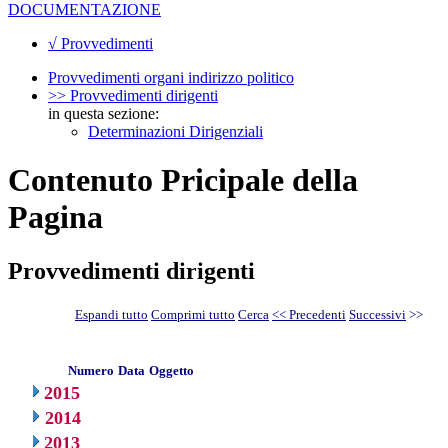
DOCUMENTAZIONE
√ Provvedimenti
Provvedimenti organi indirizzo politico
>> Provvedimenti dirigenti
in questa sezione:
Determinazioni Dirigenziali
Contenuto Pricipale della
Pagina
Provvedimenti dirigenti
Espandi tutto
Comprimi tutto
Cerca
<< Precedenti
Successivi
>>
Numero
Data
Oggetto
2015
2014
2013