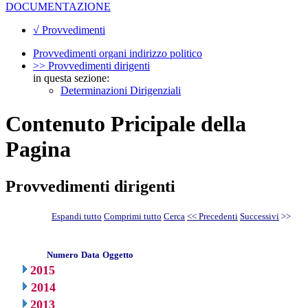
DOCUMENTAZIONE
√ Provvedimenti
Provvedimenti organi indirizzo politico
>> Provvedimenti dirigenti
in questa sezione:
Determinazioni Dirigenziali
Contenuto Pricipale della
Pagina
Provvedimenti dirigenti
Espandi tutto
Comprimi tutto
Cerca
<< Precedenti
Successivi
>>
Numero
Data
Oggetto
2015
2014
2013