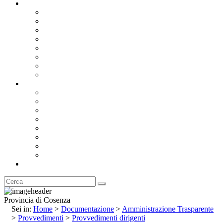
Documentazione
Albo Pretorio OnLine
Bandi e Avvisi di Gara
Concorsi e ricerca personale
Bilanci
Amministrazione Trasparente
Statuto
Regolamenti
Provincia
Stemma e Gonfalone
Palazzo della Provincia
Le Sedi della Provincia
Territorio
I Comuni
Enti e Istituzioni
Rubrica
Provincia di Cosenza
Sei in:
Home
>
Documentazione
>
Amministrazione Trasparente
>
Provvedimenti
>
Provvedimenti dirigenti