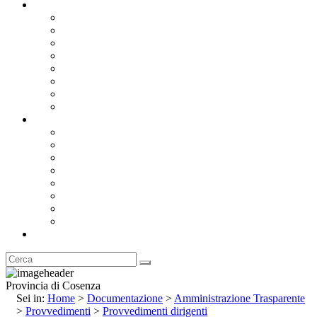
Documentazione
Albo Pretorio OnLine
Bandi e Avvisi di Gara
Concorsi e ricerca personale
Bilanci
Amministrazione Trasparente
Statuto
Regolamenti
Provincia
Stemma e Gonfalone
Palazzo della Provincia
Le Sedi della Provincia
Territorio
I Comuni
Enti e Istituzioni
Rubrica
Provincia di Cosenza
Sei in:
Home
>
Documentazione
>
Amministrazione Trasparente
>
Provvedimenti
>
Provvedimenti dirigenti