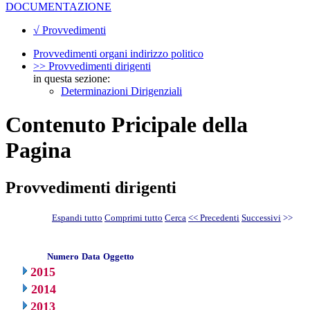
DOCUMENTAZIONE
√ Provvedimenti
Provvedimenti organi indirizzo politico
>> Provvedimenti dirigenti
in questa sezione:
Determinazioni Dirigenziali
Contenuto Pricipale della
Pagina
Provvedimenti dirigenti
Espandi tutto
Comprimi tutto
Cerca
<< Precedenti
Successivi
>>
Numero
Data
Oggetto
2015
2014
2013