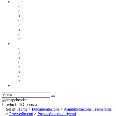
Documentazione
Albo Pretorio OnLine
Bandi e Avvisi di Gara
Concorsi e ricerca personale
Bilanci
Amministrazione Trasparente
Statuto
Regolamenti
Provincia
Stemma e Gonfalone
Palazzo della Provincia
Le Sedi della Provincia
Territorio
I Comuni
Enti e Istituzioni
Rubrica
Provincia di Cosenza
Sei in:
Home
>
Documentazione
>
Amministrazione Trasparente
>
Provvedimenti
>
Provvedimenti dirigenti