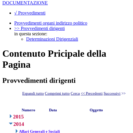
DOCUMENTAZIONE
√ Provvedimenti
Provvedimenti organi indirizzo politico
>> Provvedimenti dirigenti
in questa sezione:
Determinazioni Dirigenziali
Contenuto Pricipale della
Pagina
Provvedimenti dirigenti
Espandi tutto
Comprimi tutto
Cerca
<< Precedenti
Successivi
>>
Numero
Data
Oggetto
2015
2014
Affari Generali e Sociali