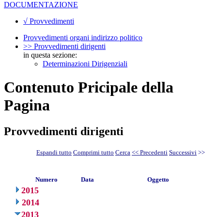
DOCUMENTAZIONE
√ Provvedimenti
Provvedimenti organi indirizzo politico
>> Provvedimenti dirigenti
in questa sezione:
Determinazioni Dirigenziali
Contenuto Pricipale della
Pagina
Provvedimenti dirigenti
Espandi tutto
Comprimi tutto
Cerca
<< Precedenti
Successivi
>>
Numero
Data
Oggetto
2015
2014
2013