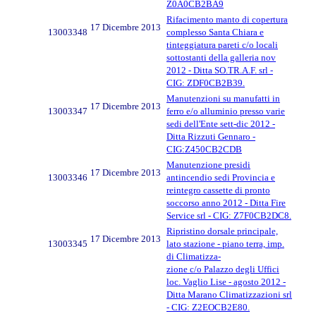
Z0A0CB2BA9
Rifacimento manto di copertura
17 Dicembre 2013
13003348
complesso Santa Chiara e
tinteggiatura pareti c/o locali
sottostanti della galleria nov
2012 - Ditta SO.TR.A.F. srl -
CIG: ZDF0CB2B39.
Manutenzioni su manufatti in
17 Dicembre 2013
13003347
ferro e/o alluminio presso varie
sedi dell'Ente sett-dic 2012 -
Ditta Rizzuti Gennaro -
CIG:Z450CB2CDB
Manutenzione presidi
17 Dicembre 2013
13003346
antincendio sedi Provincia e
reintegro cassette di pronto
soccorso anno 2012 - Ditta Fire
Service srl - CIG: Z7F0CB2DC8.
Ripristino dorsale principale,
17 Dicembre 2013
13003345
lato stazione - piano terra, imp.
di Climatizza-
zione c/o Palazzo degli Uffici
loc. Vaglio Lise - agosto 2012 -
Ditta Marano Climatizzazioni srl
- CIG: Z2EOCB2E80.