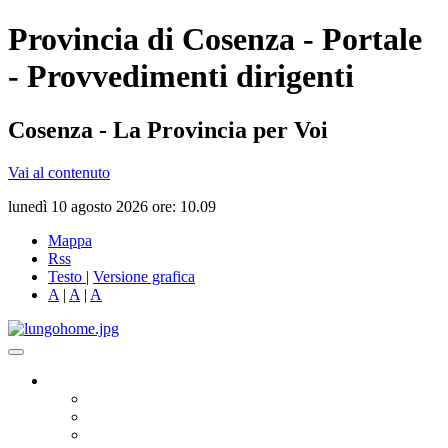
Provincia di Cosenza - Portale
- Provvedimenti dirigenti
Cosenza - La Provincia per Voi
Vai al contenuto
lunedì 10 agosto 2026 ore: 10.09
Mappa
Rss
Testo
|
Versione grafica
A
|
A
|
A
Governo
Presidente
Consiglio Provinciale
Consiglieri Delegati