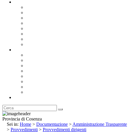
Documentazione
Albo Pretorio OnLine
Bandi e Avvisi di Gara
Concorsi e ricerca personale
Bilanci
Amministrazione Trasparente
Statuto
Regolamenti
Provincia
Stemma e Gonfalone
Palazzo della Provincia
Le Sedi della Provincia
Territorio
I Comuni
Enti e Istituzioni
Rubrica
Provincia di Cosenza
Sei in:
Home
>
Documentazione
>
Amministrazione Trasparente
>
Provvedimenti
>
Provvedimenti dirigenti