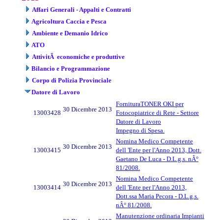
Affari Generali - Appalti e Contratti
Agricoltura Caccia e Pesca
Ambiente e Demanio Idrico
ATO
AttivitÃ economiche e produttive
Bilancio e Programmazione
Corpo di Polizia Provinciale
Datore di Lavoro
FornituraTONER OKI per
30 Dicembre 2013
13003428
Fotocopiatrice di Rete - Settore
Datore di Lavoro
Impegno di Spesa.
Nomina Medico Competente
30 Dicembre 2013
13003415
dell 'Ente per l'Anno 2013, Dott.
Gaetano De Luca - D.L.g.s. nÂ°
81/2008.
Nomina Medico Competente
30 Dicembre 2013
13003414
dell 'Ente per l'Anno 2013,
Dott.ssa Maria Pecora - D.L.g.s.
nÂ° 81/2008.
Manutenzione ordinaria Impianti