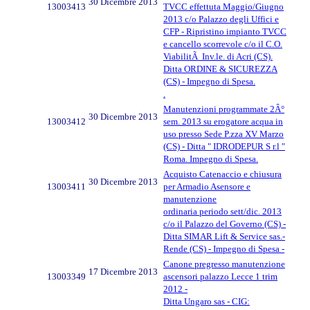
30 Dicembre 2013
13003413
TVCC effettuta Maggio/Giugno
2013 c/o Palazzo degli Uffici e
CFP - Ripristino impianto TVCC
e cancello scorrevole c/o il C.O.
ViabilitÃ Inv.le. di Acri (CS).
Ditta ORDINE & SICUREZZA
(CS) - Impegno di Spesa.
.
Manutenzioni programmate 2Â°
30 Dicembre 2013
13003412
sem. 2013 su erogatore acqua in
uso presso Sede P.zza XV Marzo
(CS) - Ditta " IDRODEPUR S r.l "
Roma. Impegno di Spesa.
Acquisto Catenaccio e chiusura
30 Dicembre 2013
13003411
per Armadio Asensore e
manutenzione
ordinaria periodo sett/dic. 2013
c/o il Palazzo del Governo (CS) -
Ditta SIMAR Lift & Service sas.-
Rende (CS) - Impegno di Spesa -
Canone pregresso manutenzione
17 Dicembre 2013
13003349
ascensori palazzo Lecce 1 trim
2012 -
Ditta Ungaro sas - CIG: