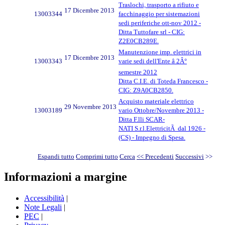
Traslochi, trasporto a rifiuto e
17 Dicembre 2013
13003344
facchinaggio per sistemazioni
sedi periferiche ott-nov 2012 -
Ditta Tuttofare srl - CIG:
Z2E0CB289E.
Manutenzione imp. elettrici in
17 Dicembre 2013
13003343
varie sedi dell'Ente â 2Â°
semestre 2012
Ditta C.I.E. di Toteda Francesco -
CIG: Z9A0CB2850.
Acquisto materiale elettrico
29 Novembre 2013
13003189
vario Ottobre/Novembre 2013 -
Ditta F.lli SCAR-
NATI S.r.l.ElettricitÃ dal 1926 -
(CS) - Impegno di Spesa.
Espandi tutto
Comprimi tutto
Cerca
<< Precedenti
Successivi
>>
Informazioni a margine
Accessibilità
|
Note Legali
|
PEC
|