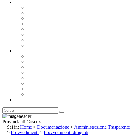
Documentazione
Albo Pretorio OnLine
Bandi e Avvisi di Gara
Concorsi e ricerca personale
Bilanci
Amministrazione Trasparente
Statuto
Regolamenti
Provincia
Stemma e Gonfalone
Palazzo della Provincia
Le Sedi della Provincia
Territorio
I Comuni
Enti e Istituzioni
Rubrica
Provincia di Cosenza
Sei in:
Home
>
Documentazione
>
Amministrazione Trasparente
>
Provvedimenti
>
Provvedimenti dirigenti