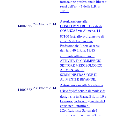
formazione professionale libera ai
sensi dell'art. 41 della L.R. n.
18/85.
Autorizzazione alla
24 Ottobre 2014
14002595
CONFCOMMERCIO - sede di
COSENZA â via Alimena, 14-
87100 (cs), allo svolgimento di
attivitÃ di Formazione
Professionale Libera ai sensi
dellâart. 40 L.R. n. 18/85
abilitante all'esercizio di
ATTIVITA' DI COMMERCIO
SETTORE MERCEOLOGICO
ALIMENTARE E
SOMMINISTRAZIONE DI
ALIMENTI E BEVANDE.
Autorizzazione allâAccademia
23 Ottobre 2014
14002572
âNew Styleâ scuola di moda e di
design sita in Piazza Bilotti, 16 a
Cosenza per lo svolgimento di 1
corso per il profilo di
âConfezionista Sartorialeâ