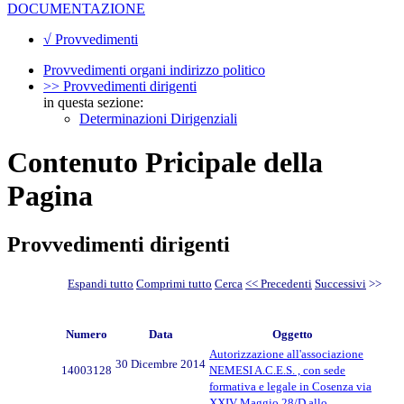
DOCUMENTAZIONE
√ Provvedimenti
Provvedimenti organi indirizzo politico
>> Provvedimenti dirigenti
in questa sezione:
Determinazioni Dirigenziali
Contenuto Pricipale della
Pagina
Provvedimenti dirigenti
Espandi tutto
Comprimi tutto
Cerca
<< Precedenti
Successivi
>>
Numero
Data
Oggetto
Autorizzazione all'associazione
30 Dicembre 2014
14003128
NEMESI A.C.E.S. , con sede
formativa e legale in Cosenza via
XXIV Maggio 28/D allo