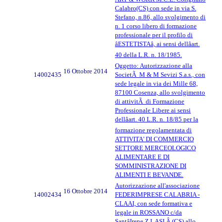
Calabro(CS) con sede in via S.
Stefano, n.86, allo svolgimento di
n. 1 corso libero di formazione
professionale per il profilo di
âESTETISTAâ, ai sensi dellâart.
40 della L.R. n. 18/1985.
Oggetto: Autorizzazione alla
16 Ottobre 2014
14002435
SocietÃ M & M Sevizi S.a.s., con
sede legale in via dei Mille 68,
87100 Cosenza, allo svolgimento
di attivitÃ di Formazione
Professionale Libere ai sensi
dellâart. 40 L.R. n. 18/85 per la
formazione regolamentata di
ATTIVITA' DI COMMERCIO
SETTORE MERCEOLOGICO
ALIMENTARE E DI
SOMMINISTRAZIONE DI
ALIMENTI E BEVANDE.
Autorizzazione all'associazione
16 Ottobre 2014
14002434
FEDERIMPRESE CALABRIA -
CLAAI, con sede formativa e
legale in ROSSANO c/da
SantâIrene Z.I. ASI Â (CS) allo