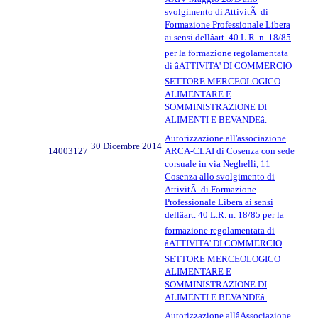
svolgimento di AttivitÃ di
Formazione Professionale Libera
ai sensi dellâart. 40 L.R. n. 18/85
per la formazione regolamentata
di âATTIVITA' DI COMMERCIO
SETTORE MERCEOLOGICO
ALIMENTARE E
SOMMINISTRAZIONE DI
ALIMENTI E BEVANDEâ.
Autorizzazione all'associazione
30 Dicembre 2014
14003127
ARCA-CLAI di Cosenza con sede
corsuale in via Neghelli, 11
Cosenza allo svolgimento di
AttivitÃ di Formazione
Professionale Libera ai sensi
dellâart. 40 L.R. n. 18/85 per la
formazione regolamentata di
âATTIVITA' DI COMMERCIO
SETTORE MERCEOLOGICO
ALIMENTARE E
SOMMINISTRAZIONE DI
ALIMENTI E BEVANDEâ.
Autorizzazione allâAssociazione