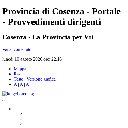
Provincia di Cosenza - Portale
- Provvedimenti dirigenti
Cosenza - La Provincia per Voi
Vai al contenuto
lunedì 10 agosto 2026 ore: 22.16
Mappa
Rss
Testo
|
Versione grafica
A
|
A
|
A
Governo
Presidente
Consiglio Provinciale
Consiglieri Delegati