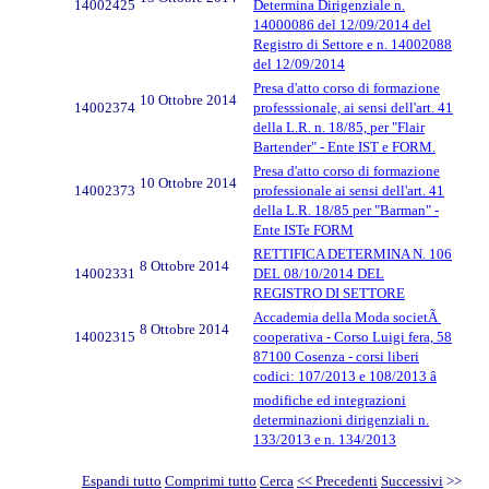
14002425
Determina Dirigenziale n.
14000086 del 12/09/2014 del
Registro di Settore e n. 14002088
del 12/09/2014
Presa d'atto corso di formazione
10 Ottobre 2014
14002374
professsionale, ai sensi dell'art. 41
della L.R. n. 18/85, per "Flair
Bartender" - Ente IST e FORM.
Presa d'atto corso di formazione
10 Ottobre 2014
14002373
professionale ai sensi dell'art. 41
della L.R. 18/85 per "Barman" -
Ente ISTe FORM
RETTIFICA DETERMINA N. 106
8 Ottobre 2014
14002331
DEL 08/10/2014 DEL
REGISTRO DI SETTORE
Accademia della Moda societÃ
8 Ottobre 2014
14002315
cooperativa - Corso Luigi fera, 58
87100 Cosenza - corsi liberi
codici: 107/2013 e 108/2013 â
modifiche ed integrazioni
determinazioni dirigenziali n.
133/2013 e n. 134/2013
Espandi tutto
Comprimi tutto
Cerca
<< Precedenti
Successivi
>>