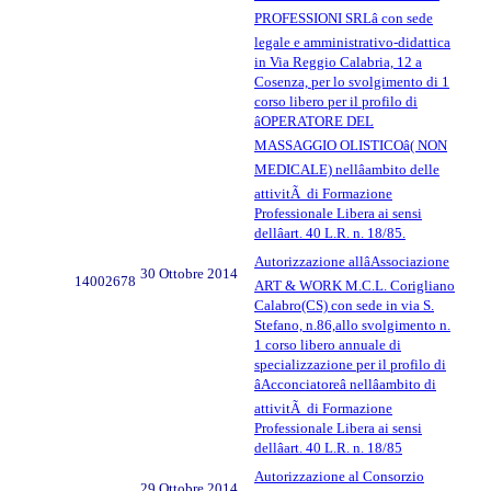
PROFESSIONI SRLâ con sede
legale e amministrativo-didattica
in Via Reggio Calabria, 12 a
Cosenza, per lo svolgimento di 1
corso libero per il profilo di
âOPERATORE DEL
MASSAGGIO OLISTICOâ( NON
MEDICALE) nellâambito delle
attivitÃ di Formazione
Professionale Libera ai sensi
dellâart. 40 L.R. n. 18/85.
Autorizzazione allâAssociazione
30 Ottobre 2014
14002678
ART & WORK M.C.L. Corigliano
Calabro(CS) con sede in via S.
Stefano, n.86,allo svolgimento n.
1 corso libero annuale di
specializzazione per il profilo di
âAcconciatoreâ nellâambito di
attivitÃ di Formazione
Professionale Libera ai sensi
dellâart. 40 L.R. n. 18/85
Autorizzazione al Consorzio
29 Ottobre 2014