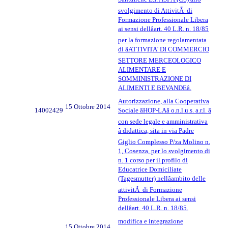
svolgimento di AttivitÃ di
Formazione Professionale Libera
ai sensi dellâart. 40 L.R. n. 18/85
per la formazione regolamentata
di âATTIVITA' DI COMMERCIO
SETTORE MERCEOLOGICO
ALIMENTARE E
SOMMINISTRAZIONE DI
ALIMENTI E BEVANDEâ.
Autorizzazione, alla Cooperativa
15 Ottobre 2014
14002429
Sociale âHOP-LAâ o.n.l.u.s. a.r.l. â
con sede legale e amministrativa
â didattica, sita in via Padre
Giglio Complesso P/za Molino n.
1, Cosenza, per lo svolgimento di
n. 1 corso per il profilo di
Educatrice Domiciliate
(Tagesmutter) nellâambito delle
attivitÃ di Formazione
Professionale Libera ai sensi
dellâart. 40 L.R. n. 18/85.
modifica e integrazione
15 Ottobre 2014