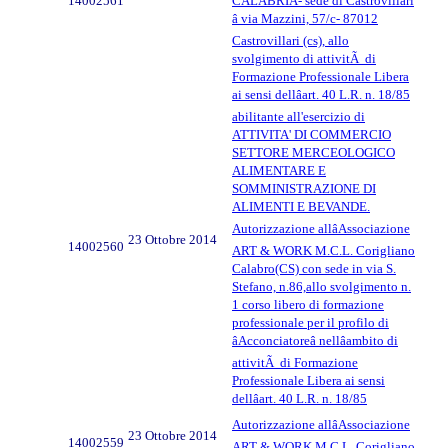
14002561
CALABRIA- sede di Castrovillari
â via Mazzini, 57/c- 87012
Castrovillari (cs), allo
svolgimento di attivitÃ di
Formazione Professionale Libera
ai sensi dellâart. 40 L.R. n. 18/85
abilitante all'esercizio di
ATTIVITA' DI COMMERCIO
SETTORE MERCEOLOGICO
ALIMENTARE E
SOMMINISTRAZIONE DI
ALIMENTI E BEVANDE.
Autorizzazione allâAssociazione
23 Ottobre 2014
14002560
ART & WORK M.C.L. Corigliano
Calabro(CS) con sede in via S.
Stefano, n.86,allo svolgimento n.
1 corso libero di formazione
professionale per il profilo di
âAcconciatoreâ nellâambito di
attivitÃ di Formazione
Professionale Libera ai sensi
dellâart. 40 L.R. n. 18/85
Autorizzazione allâAssociazione
23 Ottobre 2014
14002559
ART & WORK M.C.L. Corigliano