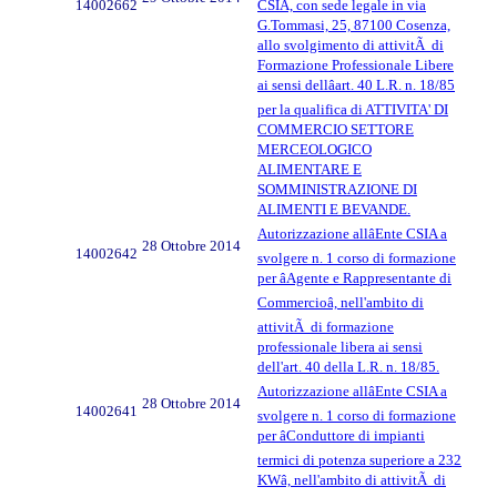
14002662
CSIA, con sede legale in via
G.Tommasi, 25, 87100 Cosenza,
allo svolgimento di attivitÃ di
Formazione Professionale Libere
ai sensi dellâart. 40 L.R. n. 18/85
per la qualifica di ATTIVITA' DI
COMMERCIO SETTORE
MERCEOLOGICO
ALIMENTARE E
SOMMINISTRAZIONE DI
ALIMENTI E BEVANDE.
Autorizzazione allâEnte CSIA a
28 Ottobre 2014
14002642
svolgere n. 1 corso di formazione
per âAgente e Rappresentante di
Commercioâ, nell'ambito di
attivitÃ di formazione
professionale libera ai sensi
dell'art. 40 della L.R. n. 18/85.
Autorizzazione allâEnte CSIA a
28 Ottobre 2014
14002641
svolgere n. 1 corso di formazione
per âConduttore di impianti
termici di potenza superiore a 232
KWâ, nell'ambito di attivitÃ di