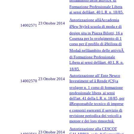
nellâambito delle attivitÃ di
Formazione Professionale Libera
ai sensi dellâart. 40 L.R. n. 18/85.
Autorizzazione allâAccademia
23 Ottobre 2014
14002571
âNew Styleâ scuola di moda e di
design sita in Piazza Bilotti, 16 a
Cosenza per lo svolgimento di 1
corso per il profilo di âStilista di
Modaâ nellâambito delle attivitÃ
di Formazione Professionale
Libera ai sensi dellâart. 40 L.R. n.
18/85.
Autorizzazione all' Ente Newco
23 Ottobre 2014
14002570
Investiment srl â Rende (CS) a
svolgere n. 1 corso di formazione
professionale libera, ai sensi
dell'art. 41 della L.R. n. 18/85, per
âResponsabile tecnico di imprese
e consorzi esercenti il servizio di
revisione periodica dei veicoli a
motore e dei loro rimorchiâ.
Autorizzazione alla CESCOT
23 Ottobre 2014