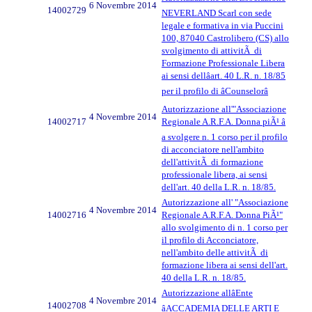
6 Novembre 2014
14002729
NEVERLAND Scarl con sede
legale e formativa in via Puccini
100, 87040 Castrolibero (CS) allo
svolgimento di attivitÃ di
Formazione Professionale Libera
ai sensi dellâart. 40 L.R. n. 18/85
per il profilo di âCounselorâ
Autorizzazione all'"Associazione
4 Novembre 2014
14002717
Regionale A.R.F.A. Donna piÃ¹ â
a svolgere n. 1 corso per il profilo
di acconciatore nell'ambito
dell'attivitÃ di formazione
professionale libera, ai sensi
dell'art. 40 della L.R. n. 18/85.
Autorizzazione all' "Associazione
4 Novembre 2014
14002716
Regionale A.R.F.A. Donna PiÃ¹"
allo svolgimento di n. 1 corso per
il profilo di Acconciatore,
nell'ambito delle attivitÃ di
formazione libera ai sensi dell'art.
40 della L.R. n. 18/85.
Autorizzazione allâEnte
4 Novembre 2014
14002708
âACCADEMIA DELLE ARTI E