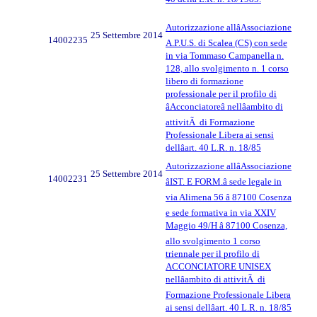
Autorizzazione allâAssociazione
25 Settembre 2014
14002235
A.P.U.S. di Scalea (CS) con sede
in via Tommaso Campanella n.
128, allo svolgimento n. 1 corso
libero di formazione
professionale per il profilo di
âAcconciatoreâ nellâambito di
attivitÃ di Formazione
Professionale Libera ai sensi
dellâart. 40 L.R. n. 18/85
Autorizzazione allâAssociazione
25 Settembre 2014
14002231
âIST. E FORM.â sede legale in
via Alimena 56 â 87100 Cosenza
e sede formativa in via XXIV
Maggio 49/H â 87100 Cosenza,
allo svolgimento 1 corso
triennale per il profilo di
ACCONCIATORE UNISEX
nellâambito di attivitÃ di
Formazione Professionale Libera
ai sensi dellâart. 40 L.R. n. 18/85