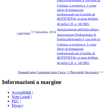
Estetica Regionale â, con sede in
Cosenza, a svolgere n. 1 corso
libero di formazione
professionale per il profilo di
âESTETISTAâ, ai sensi dellâart.
40 della L.R. n. 18/1985.
Autorizzazione allâ Ente âAper -
11 Settembre 2014
14002066
Associazione Professionale di
Estetica Regionale â, con sede in
Cosenza, a svolgere n. 1 corso
libero di formazione
professionale per il profilo di
âESTETISTAâ, ai sensi dellâart.
40 della L.R. n. 18/1985.
Espandi tutto
Comprimi tutto
Cerca
<< Precedenti
Successivi
>>
Informazioni a margine
Accessibilità
|
Note Legali
|
PEC
|
Privacy