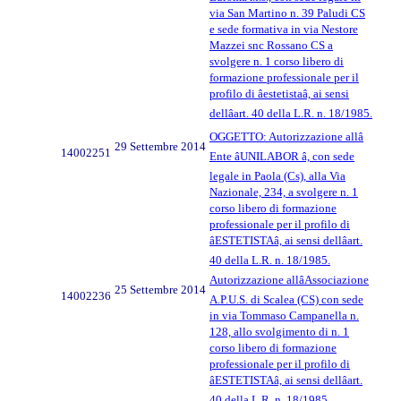
via San Martino n. 39 Paludi CS
e sede formativa in via Nestore
Mazzei snc Rossano CS a
svolgere n. 1 corso libero di
formazione professionale per il
profilo di âestetistaâ, ai sensi
dellâart. 40 della L.R. n. 18/1985.
OGGETTO: Autorizzazione allâ
29 Settembre 2014
14002251
Ente âUNILABOR â, con sede
legale in Paola (Cs), alla Via
Nazionale, 234, a svolgere n. 1
corso libero di formazione
professionale per il profilo di
âESTETISTAâ, ai sensi dellâart.
40 della L.R. n. 18/1985.
Autorizzazione allâAssociazione
25 Settembre 2014
14002236
A.P.U.S. di Scalea (CS) con sede
in via Tommaso Campanella n.
128, allo svolgimento di n. 1
corso libero di formazione
professionale per il profilo di
âESTETISTAâ, ai sensi dellâart.
40 della L.R. n. 18/1985.