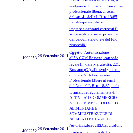
svolgere n. 1 corso di formazione
professionale libera, ai sensi
dell'art. 41 della L.R. n. 18/85,
per âResponsabile tecnico di
imprese e consorzi esercenti il
servizio di revisione periodica
dei veicoli a motore e dei loro
rimorchiâ.
Oggetto: Autorizzazione
29 Settembre 2014
14002253
allâA.COM Rossano, con sede
legale in viale Margherita, 221,
Rossano (Cs), allo svolgimento
di attivitÃ di Formazione
Professionale Libere ai sensi
dellâart. 40 L.R. n. 18/85 per la
formazione regolamentata di
ATTIVITA' DI COMMERCIO
SETTORE MERCEOLOGICO
ALIMENTARE E
SOMMINISTRAZIONE DI
ALIMENTI E BEVANDE.
Autorizzazione allâAssociazione
29 Settembre 2014
14002252
Euroma r.f.s., con sede legale in