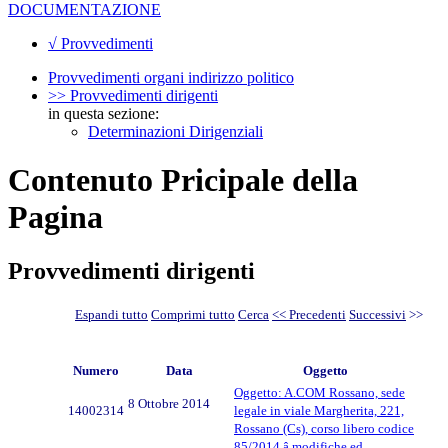
DOCUMENTAZIONE
√ Provvedimenti
Provvedimenti organi indirizzo politico
>> Provvedimenti dirigenti
in questa sezione:
Determinazioni Dirigenziali
Contenuto Pricipale della
Pagina
Provvedimenti dirigenti
Espandi tutto
Comprimi tutto
Cerca
<< Precedenti
Successivi
>>
Numero
Data
Oggetto
Oggetto: A.COM Rossano, sede
8 Ottobre 2014
14002314
legale in viale Margherita, 221,
Rossano (Cs), corso libero codice
85/2014 â modifiche ed