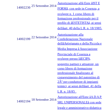
Autorizzazione allâ Ente âIST E
25 Settembre 2014
14002230
FORMâ, con sede in Cosenza, a
svolgere n. 1 corso libero di
formazione professionale per il
profilo di âESTETISTAâ, ai sensi
dellâart. 40 della L.R. n. 18/1985.
Autorizzazione alla
22 Settembre 2014
14002199
Confederazione Nazionale
dellâArtigianato e della Piccola e
Media Impresa â Associazione
Provinciale di Cosenza a
svolgere presso lâECIPA,
soggetto partner e attuatore, un
corso libero di formazione
professionale finalizzato al
conseguimento del patentino di
2Â° per conduttore di impianti
termici, ai sensi dellâart. 41 della
L.R. n. 18/85 .
Autorizzazione all'Ente âA.D.A.P.
18 Settembre 2014
14002194
SRL UNIPERSONALEâ con sede
legale e amministrativo-didattica