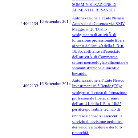
SOMMINISTRAZIONE DI
ALIMENTI E BEVANDEâ.
Autorizzazione all'Ente Nemesi
16 Settembre 2014
14002134
Aces sede di Cosenza-via XXIV
Maggio n. 28/D, allo
svolgimento di attivitÃ di
formazione professionale libera
ai sensi dell'art. 40 della L.R. n.
18/85, abilitante all'esercizio
dell'attivitÃ di Commercio
settore merceologico alimentare e
somministrazione alimenti e
bevande.
Autorizzazione all' Ente Newco
16 Settembre 2014
14002133
Investiment srl â Rende (CS) a
svolgere n. 1 corso di formazione
professionale libera, ai sensi
dell'art. 41 della L.R. n. 18/85,
per âResponsabile tecnico di
imprese e consorzi esercenti il
servizio di revisione periodica
dei veicoli a motore e dei loro
rimorchiâ.