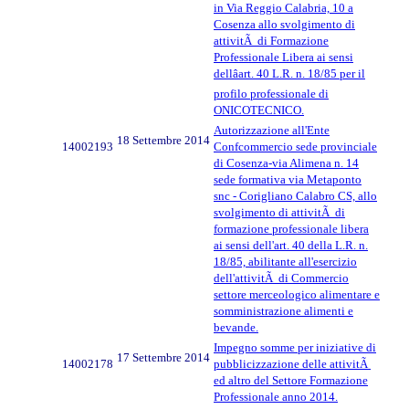
in Via Reggio Calabria, 10 a
Cosenza allo svolgimento di
attivitÃ di Formazione
Professionale Libera ai sensi
dellâart. 40 L.R. n. 18/85 per il
profilo professionale di
ONICOTECNICO.
Autorizzazione all'Ente
18 Settembre 2014
14002193
Confcommercio sede provinciale
di Cosenza-via Alimena n. 14
sede formativa via Metaponto
snc - Corigliano Calabro CS, allo
svolgimento di attivitÃ di
formazione professionale libera
ai sensi dell'art. 40 della L.R. n.
18/85, abilitante all'esercizio
dell'attivitÃ di Commercio
settore merceologico alimentare e
somministrazione alimenti e
bevande.
Impegno somme per iniziative di
17 Settembre 2014
14002178
pubblicizzazione delle attivitÃ
ed altro del Settore Formazione
Professionale anno 2014.