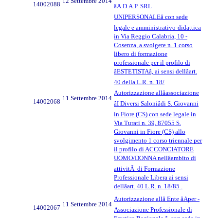
12 Settembre 2014
14002088
âA.D.A.P. SRL
UNIPERSONALEâ con sede
legale e amministrativo-didattica
in Via Reggio Calabria, 10 -
Cosenza, a svolgere n. 1 corso
libero di formazione
professionale per il profilo di
âESTETISTAâ, ai sensi dellâart.
40 della L.R. n. 18/
Autorizzazione allâassociazione
11 Settembre 2014
14002068
âI Diversi Saloniâdi S. Giovanni
in Fiore (CS) con sede legale in
Via Turati n. 39, 87055 S.
Giovanni in Fiore (CS) allo
svolgimento 1 corso triennale per
il profilo di ACCONCIATORE
UOMO/DONNA nellâambito di
attivitÃ di Formazione
Professionale Libera ai sensi
dellâart. 40 L.R. n. 18/85 .
Autorizzazione allâ Ente âAper -
11 Settembre 2014
14002067
Associazione Professionale di