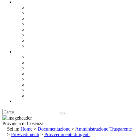
Documentazione
Albo Pretorio OnLine
Bandi e Avvisi di Gara
Concorsi e ricerca personale
Bilanci
Amministrazione Trasparente
Statuto
Regolamenti
Provincia
Stemma e Gonfalone
Palazzo della Provincia
Le Sedi della Provincia
Territorio
I Comuni
Enti e Istituzioni
Rubrica
Provincia di Cosenza
Sei in:
Home
>
Documentazione
>
Amministrazione Trasparente
>
Provvedimenti
>
Provvedimenti dirigenti