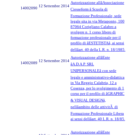
Autorizzazione allâAssociazione
12 Settembre 2014
14002090
Ciesseform â Scuola di
Formazione Professionale, sede
legale sita in via Metaponto, 100
87064 Corigliano Calabro a
svolgere n. 1 corso libero di
formazione professionale per il
profilo di âESTETISTAâ, ai sensi
dellâart. 40 della L.R. n. 18/1985.
Autorizzazione allâEnte
12 Settembre 2014
14002089
âA.D.A.P. SRL
UNIPERSONALEâ con sede
legale e amministrativo-didattica
in Via Reggio Calabria, 12 a
Cosenza, per lo svolgimento di 1
corso per il profilo di âGRAPHIC
& VISUAL DESIGNâ,
nellâambito delle attivitÃ di
Formazione Professionale Libera
ai sensi dellâart. 40 L.R. n. 18/85.
Autorizzazione allâEnte