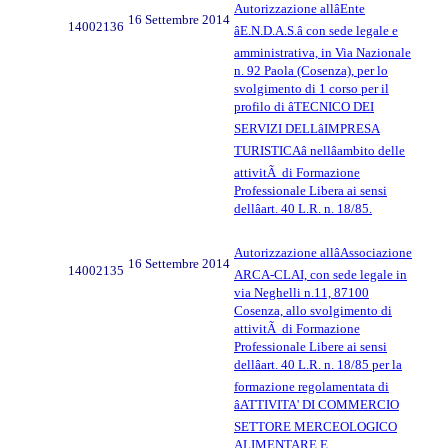
Autorizzazione allâEnte
16 Settembre 2014
14002136
âE.N.D.A.S.â con sede legale e
amministrativa, in Via Nazionale
n. 92 Paola (Cosenza), per lo
svolgimento di 1 corso per il
profilo di âTECNICO DEI
SERVIZI DELLâIMPRESA
TURISTICAâ nellâambito delle
attivitÃ di Formazione
Professionale Libera ai sensi
dellâart. 40 L.R. n. 18/85.
Autorizzazione allâAssociazione
16 Settembre 2014
14002135
ARCA-CLAI, con sede legale in
via Neghelli n.11, 87100
Cosenza, allo svolgimento di
attivitÃ di Formazione
Professionale Libere ai sensi
dellâart. 40 L.R. n. 18/85 per la
formazione regolamentata di
âATTIVITA' DI COMMERCIO
SETTORE MERCEOLOGICO
ALIMENTARE E