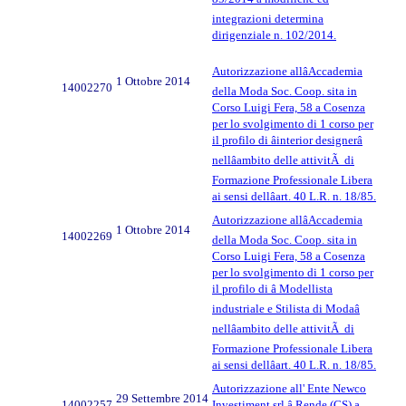
integrazioni determina
dirigenziale n. 102/2014.
Autorizzazione allâAccademia
1 Ottobre 2014
14002270
della Moda Soc. Coop. sita in
Corso Luigi Fera, 58 a Cosenza
per lo svolgimento di 1 corso per
il profilo di âinterior designerâ
nellâambito delle attivitÃ di
Formazione Professionale Libera
ai sensi dellâart. 40 L.R. n. 18/85.
Autorizzazione allâAccademia
1 Ottobre 2014
14002269
della Moda Soc. Coop. sita in
Corso Luigi Fera, 58 a Cosenza
per lo svolgimento di 1 corso per
il profilo di â Modellista
industriale e Stilista di Modaâ
nellâambito delle attivitÃ di
Formazione Professionale Libera
ai sensi dellâart. 40 L.R. n. 18/85.
Autorizzazione all' Ente Newco
29 Settembre 2014
14002257
Investiment srl â Rende (CS) a