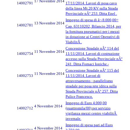
17 Novembre 2014
14002791
17/11/2014. Lavori di posa cavo
della linea Mt.20 KV sulla Strada
Provinciale nÂ° 253. Ditta Enel .
Impegno di spesa di â¬ 8.000,00=
13 Novembre 2014
14002781
Cap. 63110202, Bilancio 2014, per
la fornitura pneumatici per i mezzi
in dotazione ai Centri Operativi di
ViabilitÃ .
Concessione Stradale nÂ° 114 del
11 Novembre 2014
14002754
11/11/2014. Lavori di costruzione
accesso sulla Strada Provinciale nÂ°
241. Ditta Fornaci Ioniche.-
Concessione Stradale nÂ° 115 del
11 Novembre 2014
14002753
11/11/2014. Lavori di
attraversamento - parallelismo
stradale per posa rete idrica sulla
Strada Provinciale nÂ° 257. Ditta
Pulice Francesco.
Impegno di Euro 4.000,00
4 Novembre 2014
14002712
(quattromila/00) per servizio
vigilanza mezzi centro viabilitÃ
invernale.
Impegno di spesa pari ad Euro
4 Novembre 2014