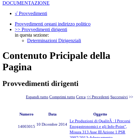
DOCUMENTAZIONE
√ Provvedimenti
Provvedimenti organi indirizzo politico
>> Provvedimenti dirigenti
in questa sezione:
Determinazioni Dirigenziali
Contenuto Pricipale della
Pagina
Provvedimenti dirigenti
Espandi tutto
Comprimi tutto
Cerca
<< Precedenti
Successivi
>>
Numero
Data
Oggetto
Le Produzioni di QualitÃ : I Percorsi
10 Dicembre 2014
14003015
Enogastronomici e gli Info-Point",
Misura 313 Asse III Azione 1 PSR
2007/2013-Adeguamento