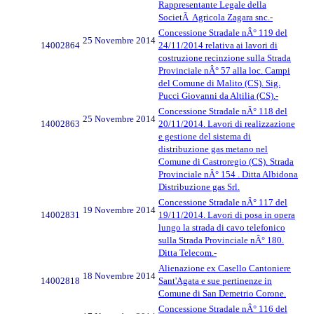
Rappresentante Legale della
SocietÃ Agricola Zagara snc.-
Concessione Stradale nÂ° 119 del
25 Novembre 2014
14002864
24/11/2014 relativa ai lavori di
costruzione recinzione sulla Strada
Provinciale nÂ° 57 alla loc. Campi
del Comune di Malito (CS). Sig.
Pucci Giovanni da Altilia (CS).-
Concessione Stradale nÂ° 118 del
25 Novembre 2014
14002863
20/11/2014. Lavori di realizzazione
e gestione del sistema di
distribuzione gas metano nel
Comune di Castroregio (CS). Strada
Provinciale nÂ° 154 . Ditta Albidona
Distribuzione gas Srl.
Concessione Stradale nÂ° 117 del
19 Novembre 2014
14002831
19/11/2014. Lavori di posa in opera
lungo la strada di cavo telefonico
sulla Strada Provinciale nÂ° 180.
Ditta Telecom.-
Alienazione ex Casello Cantoniere
18 Novembre 2014
14002818
Sant'Agata e sue pertinenze in
Comune di San Demetrio Corone.
Concessione Stradale nÂ° 116 del