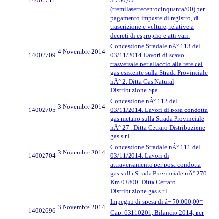
14002711
3.750,00
(tremilasettecentocinquanta/00) per
pagamento imposte di registro, di
trascrizione e volture, relative a
decreti di esproprio e atti vari.
Concessione Stradale nÂ° 113 del
4 Novembre 2014
14002709
03/11/2014.Lavori di scavo
trasversale per allaccio alla rete del
gas esistente sulla Strada Provinciale
nÂ° 2. Ditta Gas Natural
Distribuzione Spa.
Concessione nÂ° 112 del
3 Novembre 2014
14002705
03/11/2014. Lavori di posa condotta
gas metano sulla Strada Provinciale
nÂ° 27 . Ditta Cetraro Distribuzione
gas s.r.l.
Concessione Stradale nÂ° 111 del
3 Novembre 2014
14002704
03/11/2014. Lavori di
attraversamento per posa condotta
gas sulla Strada Provinciale nÂ° 270
Km.0+800. Ditta Cetraro
Distribuzione gas s.r.l.
Impegno di spesa di â¬ 70.000,00=
3 Novembre 2014
14002696
Cap. 63110201, Bilancio 2014, per