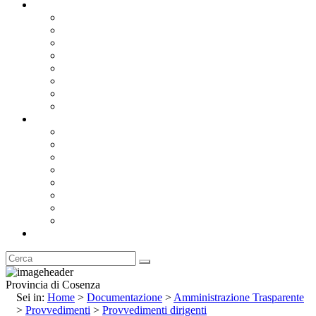
Documentazione
Albo Pretorio OnLine
Bandi e Avvisi di Gara
Concorsi e ricerca personale
Bilanci
Amministrazione Trasparente
Statuto
Regolamenti
Provincia
Stemma e Gonfalone
Palazzo della Provincia
Le Sedi della Provincia
Territorio
I Comuni
Enti e Istituzioni
Rubrica
Provincia di Cosenza
Sei in:
Home
>
Documentazione
>
Amministrazione Trasparente
>
Provvedimenti
>
Provvedimenti dirigenti