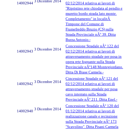
3 Dicembre 2014
14002944
02/12/2014 relativa ai lavori di
"Ripristino rete chiodata al pendio e
muretto bordo strada lato monte.
Completamento" in localitÃ
Timpone del Comune di
Fiumefreddo Bruzio (CS) sulla
Strada Provinciale nÂ° 39. Ditta
Burza Antonio.-
Concessione Stradale nÂ° 122 del
3 Dicembre 2014
14002943
02/12/2014 relativa ai lavori di
attraversamento stradale per posa in
opera rete fognante sulla Strada
Provinciale nÂ°148 Montegiordano.
Ditta Di Biase Carmela.-
Cincessione Stradale nÂ° 121 del
3 Dicembre 2014
14002942
02/12/2014 relativa ai lavori di
attraversamento stradale per posa
cavo interrato sulla Strada
Provinciale nÂ° 211. Ditta Enel.-
Concessione Stradale nÂ° 120 del
3 Dicembre 2014
14002940
01/12/2014 relativa ai lavori di
realizzazione canale e recinzione
sulla Strada Provinciale nÂ° 173
"Scavolino". Ditta Pisani Carmela