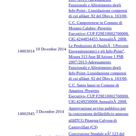
Funzionale e Allestimento degli
Info-Point-. Liquidazione compensi
di cui allâart. 92 del Dlgs n. 163/06,
C.C. Campotenese in Comune di
Morano Calabro -Progetto
Esecutivo-.CUP:F29E10002760006.
CIG:4244854455.AnnualitÃ 2008.
Le Produzioni di QualitÃ : I Percorsi
10 Dicembre 2014
14003014
Enogastronomici e gli Info-Point",
Misura 313 Asse III Azione 1 PSR
2007/2013-Adeguamento
Funzionale e Allestimento degli
Info-Point-.Liquidazione compensi
di cui allâart. 92 del Dlgs n. 163/06,
C.C. Santo Ianni in Comune di
Amantea -Progetto
Esecutivo-.CUP:F29E10002760006.
CIG:4249250008.AnnualitÃ 2008.
Approvazione avviso pubblico per
3 Dicembre 2014
14002945
la concessione dellâedificio annesso
allâITCG Pitagora Calvosa di
Castrovillari (CS)
Concessione Stradale nÂ° 123 del