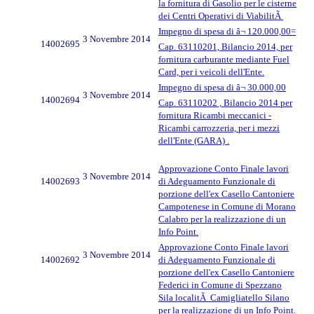
la fornitura di Gasolio per le cisterne
dei Centri Operativi di ViabilitÃ
Impegno di spesa di â¬ 120.000,00=
3 Novembre 2014
14002695
Cap. 63110201, Bilancio 2014, per
fornitura carburante mediante Fuel
Card, per i veicoli dell'Ente.
Impegno di spesa di â¬ 30.000,00
3 Novembre 2014
14002694
Cap. 63110202 , Bilancio 2014 per
fornitura Ricambi meccanici -
Ricambi carrozzeria, per i mezzi
dell'Ente (GARA) .
Approvazione Conto Finale lavori
3 Novembre 2014
14002693
di Adeguamento Funzionale di
porzione dell'ex Casello Cantoniere
Campotenese in Comune di Morano
Calabro per la realizzazione di un
Info Point.
Approvazione Conto Finale lavori
3 Novembre 2014
14002692
di Adeguamento Funzionale di
porzione dell'ex Casello Cantoniere
Federici in Comune di Spezzano
Sila localitÃ Camigliatello Silano
per la realizzazione di un Info Point.