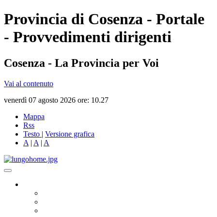
Provincia di Cosenza - Portale
- Provvedimenti dirigenti
Cosenza - La Provincia per Voi
Vai al contenuto
venerdì 07 agosto 2026 ore: 10.27
Mappa
Rss
Testo
|
Versione grafica
A
|
A
|
A
Governo
Presidente
Consiglio Provinciale
Consiglieri Delegati