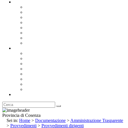
Documentazione
Albo Pretorio OnLine
Bandi e Avvisi di Gara
Concorsi e ricerca personale
Bilanci
Amministrazione Trasparente
Statuto
Regolamenti
Provincia
Stemma e Gonfalone
Palazzo della Provincia
Le Sedi della Provincia
Territorio
I Comuni
Enti e Istituzioni
Rubrica
Provincia di Cosenza
Sei in:
Home
>
Documentazione
>
Amministrazione Trasparente
>
Provvedimenti
>
Provvedimenti dirigenti