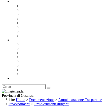
Documentazione
Albo Pretorio OnLine
Bandi e Avvisi di Gara
Concorsi e ricerca personale
Bilanci
Amministrazione Trasparente
Statuto
Regolamenti
Provincia
Stemma e Gonfalone
Palazzo della Provincia
Le Sedi della Provincia
Territorio
I Comuni
Enti e Istituzioni
Rubrica
Provincia di Cosenza
Sei in:
Home
>
Documentazione
>
Amministrazione Trasparente
>
Provvedimenti
>
Provvedimenti dirigenti