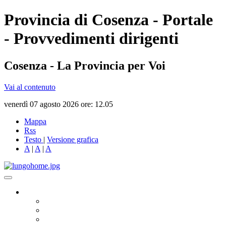
Provincia di Cosenza - Portale
- Provvedimenti dirigenti
Cosenza - La Provincia per Voi
Vai al contenuto
venerdì 07 agosto 2026 ore: 12.05
Mappa
Rss
Testo
|
Versione grafica
A
|
A
|
A
Governo
Presidente
Consiglio Provinciale
Consiglieri Delegati