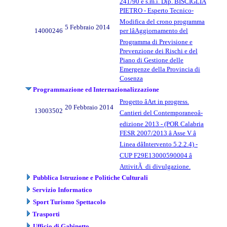
241/90 e s.m.i. Dip. BISCIGLIA
PIETRO - Esperto Tecnico-
Modifica del crono programma
5 Febbraio 2014
14000246
per lâAggiornamento del
Programma di Previsione e
Prevenzione dei Rischi e del
Piano di Gestione delle
Emergenze della Provincia di
Cosenza
Programmazione ed Internazionalizzazione
Progetto âArt in progress.
20 Febbraio 2014
13003502
Cantieri del Contemporaneoâ-
edizione 2013 - (POR Calabria
FESR 2007/2013 â Asse V â
Linea dâIntervento 5.2.2.4) -
CUP F29E13000590004 â
AttivitÃ di divulgazione.
Pubblica Istruzione e Politiche Culturali
Servizio Informatico
Sport Turismo Spettacolo
Trasporti
Ufficio di Gabinetto