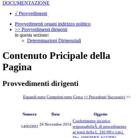
DOCUMENTAZIONE
√ Provvedimenti
Provvedimenti organi indirizzo politico
>> Provvedimenti dirigenti
in questa sezione:
Determinazioni Dirigenziali
Contenuto Pricipale della
Pagina
Provvedimenti dirigenti
Espandi tutto
Comprimi tutto
Cerca
<< Precedenti
Successivi
>>
Numero
Data
Oggetto
Conferimento incarico
26 Novembre 2014
14002892
responsabilitÃ di procedimento
ai sensi della L. 241/90 e s.m.i.
Dip. AMENDOLA GUIDO