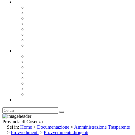
Documentazione
Albo Pretorio OnLine
Bandi e Avvisi di Gara
Concorsi e ricerca personale
Bilanci
Amministrazione Trasparente
Statuto
Regolamenti
Provincia
Stemma e Gonfalone
Palazzo della Provincia
Le Sedi della Provincia
Territorio
I Comuni
Enti e Istituzioni
Rubrica
Provincia di Cosenza
Sei in:
Home
>
Documentazione
>
Amministrazione Trasparente
>
Provvedimenti
>
Provvedimenti dirigenti