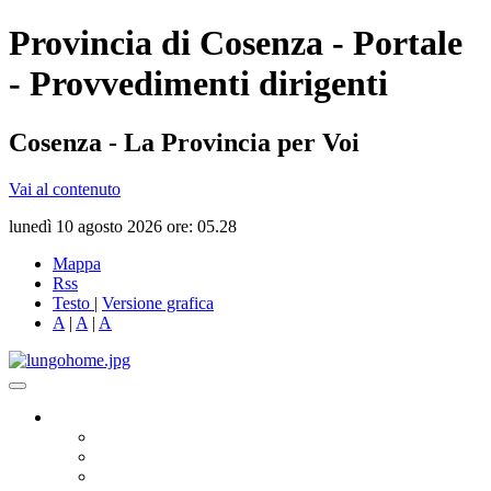
Provincia di Cosenza - Portale
- Provvedimenti dirigenti
Cosenza - La Provincia per Voi
Vai al contenuto
lunedì 10 agosto 2026 ore: 05.28
Mappa
Rss
Testo
|
Versione grafica
A
|
A
|
A
Governo
Presidente
Consiglio Provinciale
Consiglieri Delegati