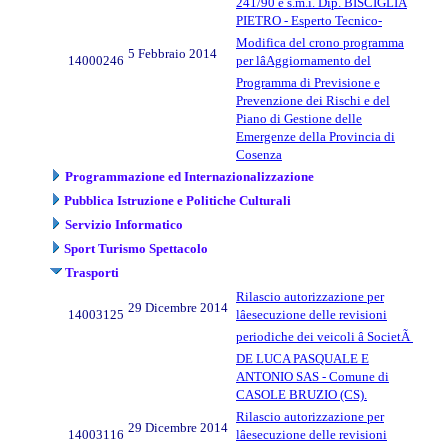
241/90 e s.m.i. Dip. BISCIGLIA
PIETRO - Esperto Tecnico-
Modifica del crono programma
5 Febbraio 2014
14000246
per lâAggiornamento del
Programma di Previsione e
Prevenzione dei Rischi e del
Piano di Gestione delle
Emergenze della Provincia di
Cosenza
Programmazione ed Internazionalizzazione
Pubblica Istruzione e Politiche Culturali
Servizio Informatico
Sport Turismo Spettacolo
Trasporti
Rilascio autorizzazione per
29 Dicembre 2014
14003125
lâesecuzione delle revisioni
periodiche dei veicoli â SocietÃ
DE LUCA PASQUALE E
ANTONIO SAS - Comune di
CASOLE BRUZIO (CS).
Rilascio autorizzazione per
29 Dicembre 2014
14003116
lâesecuzione delle revisioni