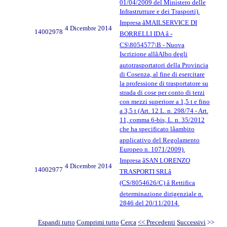
01/04/2009 del Ministero delle
Infrastrutture e dei Trasporti).
Impresa âMAILSERVICE DI
4 Dicembre 2014
14002978
BORRELLI IDA â -
CS\8054577\B - Nuova
Iscrizione allâAlbo degli
autotrasportatori della Provincia
di Cosenza, al fine di esercitare
la professione di trasportatore su
strada di cose per conto di terzi
con mezzi superiore a 1,5 t e fino
a 3,5 t (Art. 12 L. n. 298/74 - Art.
11, comma 6-bis, L. n. 35/2012
che ha specificato lâambito
applicativo del Regolamento
Europeo n. 1071/2009).
Impresa âSAN LORENZO
4 Dicembre 2014
14002977
TRASPORTI SRLâ
(CS/8054626/C) â Rettifica
determinazione dirigenziale n.
2846 del 20/11/2014.
Espandi tutto
Comprimi tutto
Cerca
<< Precedenti
Successivi
>>