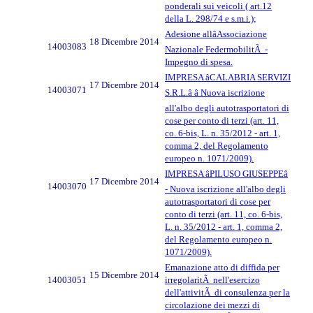
ponderali sui veicoli ( art.12
della L. 298/74 e s.m.i.);
Adesione allâAssociazione
18 Dicembre 2014
14003083
Nazionale FedermobilitÃ -
Impegno di spesa.
IMPRESA âCALABRIA SERVIZI
17 Dicembre 2014
14003071
S.R.L.â â Nuova iscrizione
all'albo degli autotrasportatori di
cose per conto di terzi (art. 11,
co. 6-bis, L. n. 35/2012 - art. 1,
comma 2, del Regolamento
europeo n. 1071/2009).
IMPRESA âPILUSO GIUSEPPEâ
17 Dicembre 2014
14003070
- Nuova iscrizione all'albo degli
autotrasportatori di cose per
conto di terzi (art. 11, co. 6-bis,
L. n. 35/2012 - art. 1, comma 2,
del Regolamento europeo n.
1071/2009).
Emanazione atto di diffida per
15 Dicembre 2014
14003051
irregolaritÃ nell'esercizo
dell'attivitÃ di consulenza per la
circolazione dei mezzi di