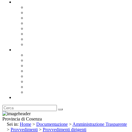
Documentazione
Albo Pretorio OnLine
Bandi e Avvisi di Gara
Concorsi e ricerca personale
Bilanci
Amministrazione Trasparente
Statuto
Regolamenti
Provincia
Stemma e Gonfalone
Palazzo della Provincia
Le Sedi della Provincia
Territorio
I Comuni
Enti e Istituzioni
Rubrica
Provincia di Cosenza
Sei in:
Home
>
Documentazione
>
Amministrazione Trasparente
>
Provvedimenti
>
Provvedimenti dirigenti