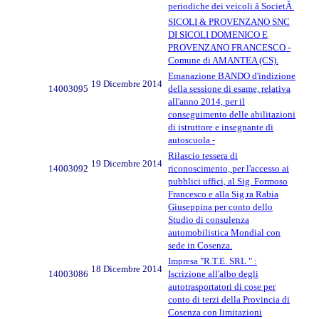
periodiche dei veicoli â SocietÃ
SICOLI & PROVENZANO SNC
DI SICOLI DOMENICO E
PROVENZANO FRANCESCO -
Comune di AMANTEA (CS).
Emanazione BANDO d'indizione
19 Dicembre 2014
14003095
della sessione di esame, relativa
all'anno 2014, per il
conseguimento delle abilitazioni
di istruttore e insegnante di
autoscuola -
Rilascio tessera di
19 Dicembre 2014
14003092
riconoscimento, per l'accesso ai
pubblici uffici, al Sig. Formoso
Francesco e alla Sig.ra Rabia
Giuseppina per conto dello
Studio di consulenza
automobilistica Mondial con
sede in Cosenza.
Impresa "R.T.E. SRL " :
18 Dicembre 2014
14003086
Iscrizione all'albo degli
autotrasportatori di cose per
conto di terzi della Provincia di
Cosenza con limitazioni