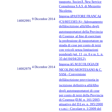
trasporto. SocietÃ New Service
Consulenza S.A.S. di Mezzetto
Nicoletta.
Impresa âPASTORE FRANCAâ
9 Dicembre 2014
14002991
(CS/8053385/A) - Adeguamento
dellâiscrizione allâAlbo degli
autotrasportatori della Provincia
di Cosenza, al fine di esercitare
la professione di trasportatore su
strada di cose per conto di terzi
con veicoli senza limitazioni
ponderali (art. 11, co. 6 e ss. L. n.
35 del 04/04/2012).
Impresa âG.M.ECOLOGIA DI
4 Dicembre 2014
14002979
NICOLINO MONTESANO & C.
SASâ - Conversione
dellâiscrizione provvisoria in
iscrizione definitiva allâAlbo
degli autotrasportatori di cose
per conto di terzi della Provincia
di Cosenza (D.M. n. 161/2005,
attuativo del D.Lgs. n. 395/2000
e s.m.i - Circolare n. 1/2009 del