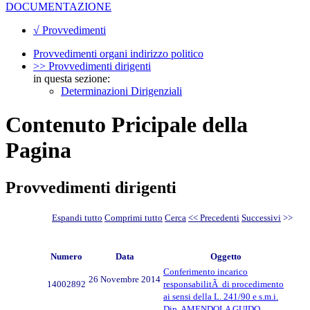
DOCUMENTAZIONE
√ Provvedimenti
Provvedimenti organi indirizzo politico
>> Provvedimenti dirigenti
in questa sezione:
Determinazioni Dirigenziali
Contenuto Pricipale della
Pagina
Provvedimenti dirigenti
Espandi tutto
Comprimi tutto
Cerca
<< Precedenti
Successivi
>>
Numero
Data
Oggetto
Conferimento incarico
26 Novembre 2014
14002892
responsabilitÃ di procedimento
ai sensi della L. 241/90 e s.m.i.
Dip. AMENDOLA GUIDO