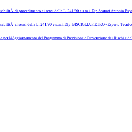
abilitÃ di procedimento ai sensi della L. 241/90 e s.m.i. Dip Scanati Antonio Esp
sabilitÃ ai sensi della L. 241/90 e s.m.i. Dip. BISCIGLIA PIETRO - Esperto Tecnic
 per lâAggiornamento del Programma di Previsione e Prevenzione dei Rischi e de