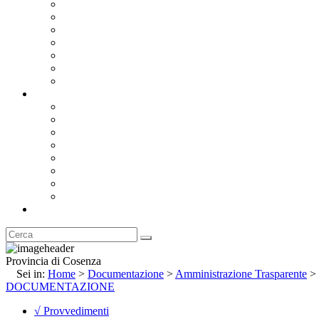
Bandi e Avvisi di Gara
Concorsi e ricerca personale
Bilanci
Amministrazione Trasparente
Statuto
Regolamenti
Provincia
Stemma e Gonfalone
Palazzo della Provincia
Le Sedi della Provincia
Territorio
I Comuni
Enti e Istituzioni
Rubrica
Provincia di Cosenza
Sei in:
Home
>
Documentazione
>
Amministrazione Trasparente
>
DOCUMENTAZIONE
√ Provvedimenti