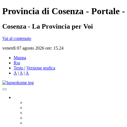
Provincia di Cosenza - Portale -
Cosenza - La Provincia per Voi
Vai al contenuto
venerdì 07 agosto 2026 ore: 15.24
Mappa
Rss
Testo
|
Versione grafica
A
|
A
|
A
Governo
Presidente
Consiglio Provinciale
Consiglieri Delegati
Assemblea dei Sindaci
Commissioni Consiliari