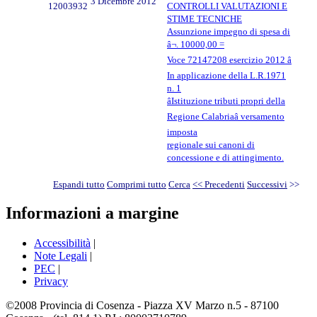
3 Dicembre 2012
12003932
CONTROLLI VALUTAZIONI E
STIME TECNICHE
Assunzione impegno di spesa di
â¬. 10000,00 =
Voce 72147208 esercizio 2012 â
In applicazione della L.R.1971
n. 1
âIstituzione tributi propri della
Regione Calabriaâ versamento
imposta
regionale sui canoni di
concessione e di attingimento.
Espandi tutto
Comprimi tutto
Cerca
<< Precedenti
Successivi
>>
Informazioni a margine
Accessibilità
|
Note Legali
|
PEC
|
Privacy
©2008 Provincia di Cosenza - Piazza XV Marzo n.5 - 87100