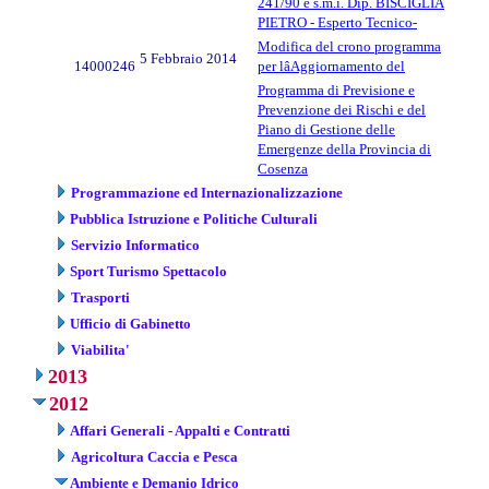
241/90 e s.m.i. Dip. BISCIGLIA
PIETRO - Esperto Tecnico-
Modifica del crono programma
5 Febbraio 2014
14000246
per lâAggiornamento del
Programma di Previsione e
Prevenzione dei Rischi e del
Piano di Gestione delle
Emergenze della Provincia di
Cosenza
Programmazione ed Internazionalizzazione
Pubblica Istruzione e Politiche Culturali
Servizio Informatico
Sport Turismo Spettacolo
Trasporti
Ufficio di Gabinetto
Viabilita'
2013
2012
Affari Generali - Appalti e Contratti
Agricoltura Caccia e Pesca
Ambiente e Demanio Idrico