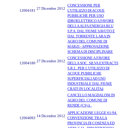
CONCESSIONE PER
27 Dicembre 2012
12004181
L'UTILIZZO DI ACQUE
PUBBLICHE PER USO
IDROELETTRICO A FAVORE
DELLA ALFA ENERGIA BLU
S.P.A. DAL FIUME SAVUTO E
DAL TORRENTE LARA IN
AGRO DEL COMUNE DI
MARZI - APPROVAZIONE
SCHEMA DI DISCIPLINARE
CONCESSIONE A FAVORE
27 Dicembre 2012
12004180
DELLA SOC. SILVA EXTRACTS
S.R.L. PER L'UTILIZZO DI
ACQUE PUBBLICHE
SUPERFICIALI AD USO
INDUSTRIALE DAL FIUME
CRATI IN LOCALITAâ
CANCELLO MAGDALONI IN
AGRO DEL COMUNE DI
RENDE (CS) â .
APPLICAZIONE LEGGE 61/94.
14 Dicembre 2012
12004093
CONVENZIONE TRA LA
PROVINCIA DI COSENZA ED