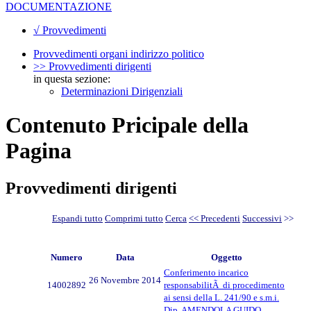
DOCUMENTAZIONE
√ Provvedimenti
Provvedimenti organi indirizzo politico
>> Provvedimenti dirigenti
in questa sezione:
Determinazioni Dirigenziali
Contenuto Pricipale della
Pagina
Provvedimenti dirigenti
Espandi tutto
Comprimi tutto
Cerca
<< Precedenti
Successivi
>>
Numero
Data
Oggetto
Conferimento incarico
26 Novembre 2014
14002892
responsabilitÃ di procedimento
ai sensi della L. 241/90 e s.m.i.
Dip. AMENDOLA GUIDO