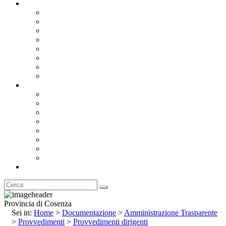
Documentazione
Albo Pretorio OnLine
Bandi e Avvisi di Gara
Concorsi e ricerca personale
Bilanci
Amministrazione Trasparente
Statuto
Regolamenti
Provincia
Stemma e Gonfalone
Palazzo della Provincia
Le Sedi della Provincia
Territorio
I Comuni
Enti e Istituzioni
Rubrica
Provincia di Cosenza
Sei in:
Home
>
Documentazione
>
Amministrazione Trasparente
>
Provvedimenti
>
Provvedimenti dirigenti