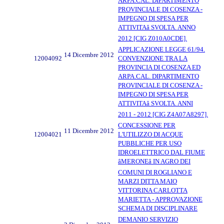
ARPA.CAL. DIPARTIMENTO
PROVINCIALE DI COSENZA -
IMPEGNO DI SPESA PER
ATTIVITAâ SVOLTA. ANNO
2012 [CIG Z010A0CDE].
APPLICAZIONE LEGGE 61/94.
14 Dicembre 2012
12004092
CONVENZIONE TRA LA
PROVINCIA DI COSENZA ED
ARPA.CAL. DIPARTIMENTO
PROVINCIALE DI COSENZA -
IMPEGNO DI SPESA PER
ATTIVITAâ SVOLTA. ANNI
2011 - 2012 [CIG Z4A07A8297].
CONCESSIONE PER
11 Dicembre 2012
12004021
L'UTILIZZO DI ACQUE
PUBBLICHE PER USO
IDROELETTRICO DAL FIUME
âMERONEâ IN AGRO DEI
COMUNI DI ROGLIANO E
MARZI DITTA MAIO
VITTORINA CARLOTTA
MARIETTA - APPROVAZIONE
SCHEMA DI DISCIPLINARE
DEMANIO SERVIZIO