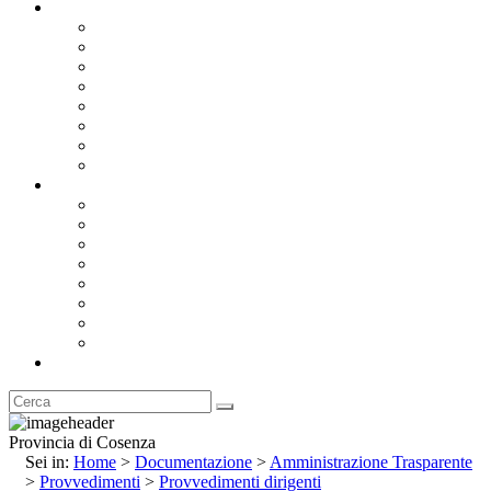
Documentazione
Albo Pretorio OnLine
Bandi e Avvisi di Gara
Concorsi e ricerca personale
Bilanci
Amministrazione Trasparente
Statuto
Regolamenti
Provincia
Stemma e Gonfalone
Palazzo della Provincia
Le Sedi della Provincia
Territorio
I Comuni
Enti e Istituzioni
Rubrica
Provincia di Cosenza
Sei in:
Home
>
Documentazione
>
Amministrazione Trasparente
>
Provvedimenti
>
Provvedimenti dirigenti