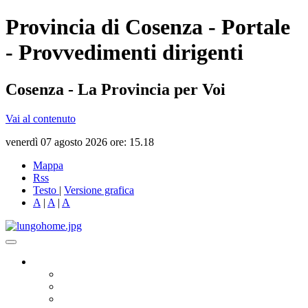
Provincia di Cosenza - Portale
- Provvedimenti dirigenti
Cosenza - La Provincia per Voi
Vai al contenuto
venerdì 07 agosto 2026 ore: 15.18
Mappa
Rss
Testo
|
Versione grafica
A
|
A
|
A
Governo
Presidente
Consiglio Provinciale
Consiglieri Delegati