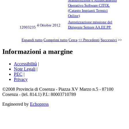
Manutenzione e Affiancamento
Operativo Software CITOL
(Catasto Impianti Termici
Online)
Autorizzazione missione del
4 Ottobre 2012
12003235
Dirigente Settore AA.EE.PP.
Espandi tutto
Comprimi tutto
Cerca
<< Precedenti
Successivi
>>
Informazioni a margine
Accessibilità
|
Note Legali
|
PEC
|
Privacy
©2008 Provincia di Cosenza - Piazza XV Marzo n.5 - 87100
Cosenza - (tel. 814.1) P.I.: 80003710789
Engineered by
Echopress