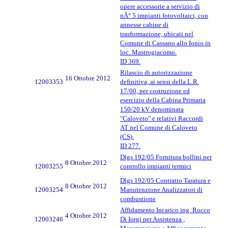
opere accessorie a servizio di
nÂ° 5 impianti fotovoltaici, con
annesse cabine di
trasformazione, ubicati nel
Comune di Cassano allo Ionio in
loc. Mastrogiacomo.
ID 369.
Rilascio di autorizzazione
16 Ottobre 2012
12003353
definitiva, ai sensi della L.R.
17/00, per costruzione ed
esercizio della Cabina Primaria
150/20 kV denominata
"Caloveto" e relativi Raccordi
AT nel Comune di Caloveto
(CS).
ID 277.
Dlgs 192/05 Fornitura bollini per
8 Ottobre 2012
12003255
controllo impianti termici
Dlgs 192/05 Contratto Taratura e
8 Ottobre 2012
12003254
Manutenzione Analizzatori di
combustione
Affidamento Incarico ing. Rocco
4 Ottobre 2012
12003246
Di Iorgi per Assistenza ,