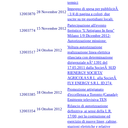
termici
Impegno di spesa per pubblicitÃ
28 Novembre 2012
12003870
- 1/4 di pagina a colori, due
uscite su tre quotidiani locali.
Partecipazione all'evento
15 Novembre 2012
12003774
fieristico "L'Artigiano In fiera"
Milano 1/9 Dicembre 2012-
Autorizzazione missione.
Voltura autorizzazione
24 Ottobre 2012
12003517
realizzazione linea elettrica
rilasciata con determinazione
dirigenziale nÂ° 1391 del
17.05.2011 dalla SocietÃ SUD
RIENERGY SOCIETA'
AGRICOLA S.R.L. alla SocietÃ
FLY ENERGY S.R.L. ID 274.
Promozione artigianato
18 Ottobre 2012
12003385
d'eccellenza a Toronto (Canada)-
Emittente televisiva TEN
Rilascio di autorizzazione
16 Ottobre 2012
12003354
definitiva, ai sensi della L.R.
17/00, per la costruzione ed
esercizio di nuove linee, cabine,
stazioni elettriche e relative