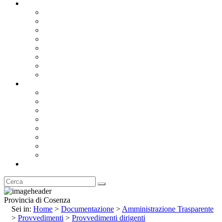
Documentazione
Albo Pretorio OnLine
Bandi e Avvisi di Gara
Concorsi e ricerca personale
Bilanci
Amministrazione Trasparente
Statuto
Regolamenti
Provincia
Stemma e Gonfalone
Palazzo della Provincia
Le Sedi della Provincia
Territorio
I Comuni
Enti e Istituzioni
Rubrica
Provincia di Cosenza
Sei in:
Home
>
Documentazione
>
Amministrazione Trasparente
>
Provvedimenti
>
Provvedimenti dirigenti