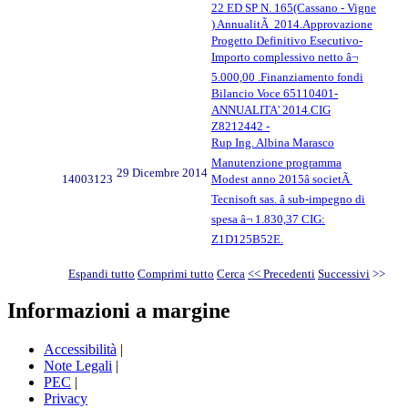
22 ED SP N. 165(Cassano - Vigne
) AnnualitÃ 2014.Approvazione
Progetto Definitivo Esecutivo-
Importo complessivo netto â¬
5.000,00 .Finanziamento fondi
Bilancio Voce 65110401-
ANNUALITA' 2014.CIG
Z8212442 -
Rup Ing. Albina Marasco
Manutenzione programma
29 Dicembre 2014
14003123
Modest anno 2015â societÃ
Tecnisoft sas. â sub-impegno di
spesa â¬ 1.830,37 CIG:
Z1D125B52E.
Espandi tutto
Comprimi tutto
Cerca
<< Precedenti
Successivi
>>
Informazioni a margine
Accessibilità
|
Note Legali
|
PEC
|
Privacy