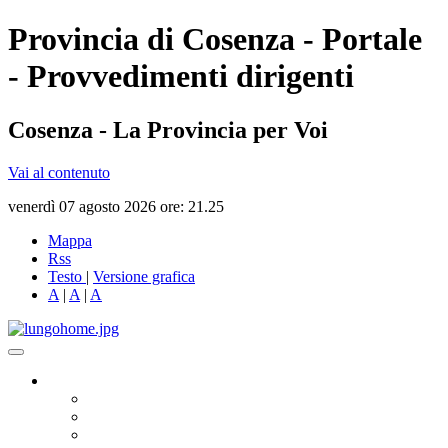
Provincia di Cosenza - Portale
- Provvedimenti dirigenti
Cosenza - La Provincia per Voi
Vai al contenuto
venerdì 07 agosto 2026 ore: 21.25
Mappa
Rss
Testo
|
Versione grafica
A
|
A
|
A
Governo
Presidente
Consiglio Provinciale
Consiglieri Delegati