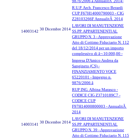
9876/2006 â AnnualitÃ 2014-
R.U.P. Arch. Francesco Berardi
CUP F67H14000790003 - CIG
Z28103266F AnnualitÃ 2014
LAVORI DI MANUTENZIONE
30 Dicembre 2014
14003142
SS.PP. APPARTENENTI AL
GRUPPO N. 3 - Approvazione
Atto di Cottimo Fiduciario N. 112
del 18/12/2014 per un importo
complessivo di â¬ 10.000,00 -
Impresa D'Amico Andrea da
Sangineto (CS) -
FINANZIAMENTO VOCE
65220101 - Impegno n.
9876/2006 â
RUP ING. Albina Marasco -
CODICE CIG Z3710189C7 -
CODICE CUP
F97H14000800003 - AnnualitÃ
2014
LAVORI DI MANUTENZIONE
30 Dicembre 2014
14003141
SS.PP. APPARTENENTI AL
GRUPPO N. 39 - Approvazione
Atto di Cottimo Fiduciario N. 115