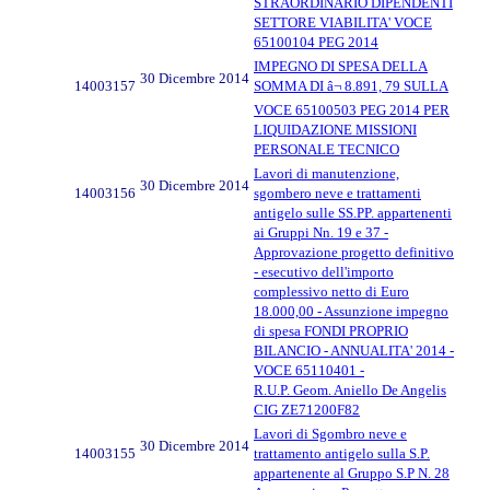
STRAORDINARIO DIPENDENTI
SETTORE VIABILITA' VOCE
65100104 PEG 2014
IMPEGNO DI SPESA DELLA
30 Dicembre 2014
14003157
SOMMA DI â¬ 8.891, 79 SULLA
VOCE 65100503 PEG 2014 PER
LIQUIDAZIONE MISSIONI
PERSONALE TECNICO
Lavori di manutenzione,
30 Dicembre 2014
14003156
sgombero neve e trattamenti
antigelo sulle SS.PP. appartenenti
ai Gruppi Nn. 19 e 37 -
Approvazione progetto definitivo
- esecutivo dell'importo
complessivo netto di Euro
18.000,00 - Assunzione impegno
di spesa FONDI PROPRIO
BILANCIO - ANNUALITA' 2014 -
VOCE 65110401 -
R.U.P. Geom. Aniello De Angelis
CIG ZE71200F82
Lavori di Sgombro neve e
30 Dicembre 2014
14003155
trattamento antigelo sulla S.P.
appartenente al Gruppo S.P N. 28