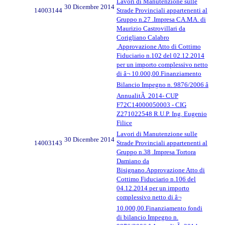
Lavori di Manutenzione sulle
30 Dicembre 2014
14003144
Strade Provinciali appartenenti al
Gruppo n.27 .Impresa CA.MA. di
Maurizio Castrovillari da
Corigliano Calabro
.Approvazione Atto di Cottimo
Fiduciario n.102 del 02.12.2014
per un importo complessivo netto
di â¬ 10.000,00.Finanziamento
Bilancio Impegno n. 9876/2006 â
AnnualitÃ 2014- CUP
F72C14000050003 - CIG
Z271022548 R.U.P. Ing. Eugenio
Filice
Lavori di Manutenzione sulle
30 Dicembre 2014
14003143
Strade Provinciali appartenenti al
Gruppo n.38 .Impresa Tortora
Damiano da
Bisignano.Approvazione Atto di
Cottimo Fiduciario n.106 del
04.12.2014 per un importo
complessivo netto di â¬
10.000,00.Finanziamento fondi
di bilancio Impegno n.