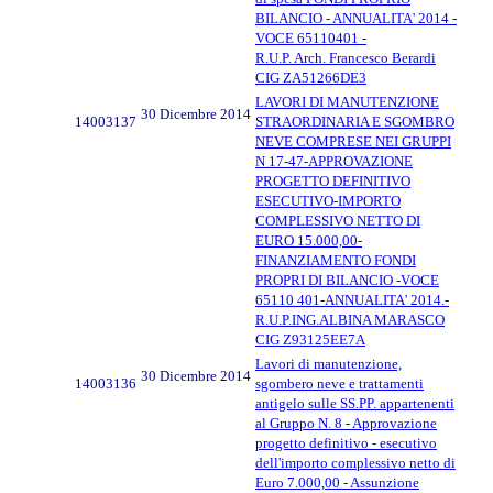
BILANCIO - ANNUALITA' 2014 -
VOCE 65110401 -
R.U.P. Arch. Francesco Berardi
CIG ZA51266DE3
LAVORI DI MANUTENZIONE
30 Dicembre 2014
14003137
STRAORDINARIA E SGOMBRO
NEVE COMPRESE NEI GRUPPI
N 17-47-APPROVAZIONE
PROGETTO DEFINITIVO
ESECUTIVO-IMPORTO
COMPLESSIVO NETTO DI
EURO 15.000,00-
FINANZIAMENTO FONDI
PROPRI DI BILANCIO -VOCE
65110 401-ANNUALITA' 2014.-
R.U.P.ING.ALBINA MARASCO
CIG Z93125EE7A
Lavori di manutenzione,
30 Dicembre 2014
14003136
sgombero neve e trattamenti
antigelo sulle SS.PP. appartenenti
al Gruppo N. 8 - Approvazione
progetto definitivo - esecutivo
dell'importo complessivo netto di
Euro 7.000,00 - Assunzione