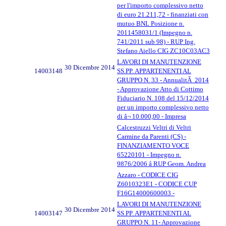
per l'importo complessivo netto
di euro 21.211,72 - finanziati con
mutuo BNL Posizione n.
2011458031/1 (Impegno n.
741/2011 sub 98) - RUP Ing.
Stefano Aiello CIG ZC10C03AC3
LAVORI DI MANUTENZIONE
30 Dicembre 2014
14003148
SS.PP. APPARTENENTI AL
GRUPPO N. 33 - AnnualitÃ 2014
- Approvazione Atto di Cottimo
Fiduciario N. 108 del 15/12/2014
per un importo complessivo netto
di â¬ 10.000,00 - Impresa
Calcestruzzi Veltri di Veltri
Carmine da Parenti (CS) -
FINANZIAMENTO VOCE
65220101 - Impegno n.
9876/2006 â RUP Geom. Andrea
Azzaro - CODICE CIG
Z6010323E1 - CODICE CUP
F16G14000600003 -
LAVORI DI MANUTENZIONE
30 Dicembre 2014
14003147
SS.PP. APPARTENENTI AL
GRUPPO N. 11- Approvazione