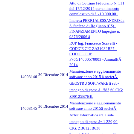
Atto di Cottimo Fiduciario N. 111
del 17/12/2014 per un importo
complessivo di â¬ 10.000,00 -
Impresa PERRI ALESSANDRO da
S. Stefano di Rogliano (CS) -
FINANZIAMENTO Impegno n.
9876/2006 â
RUP Ing. Francesco Scavelli -
CODICE CIG ZA31032B27 -
CODICE CUP
F76G14000570003 - AnnualitÃ
2014
Manutenzione e aggiornamento
30 Dicembre 2014
14003146
software anno 2015 â societÃ
GEOSTRU SOFTWARE â sub-
impegno di spesa â¬ 585,60 CIG:
Z90125B7BE.
Manutenzione e aggiornamento
30 Dicembre 2014
14003145
software anno 2015â societÃ
Aztec Informatica srl. â sub-
impegno di spesa â¬ 1.220,00
CIG: ZB6125B638