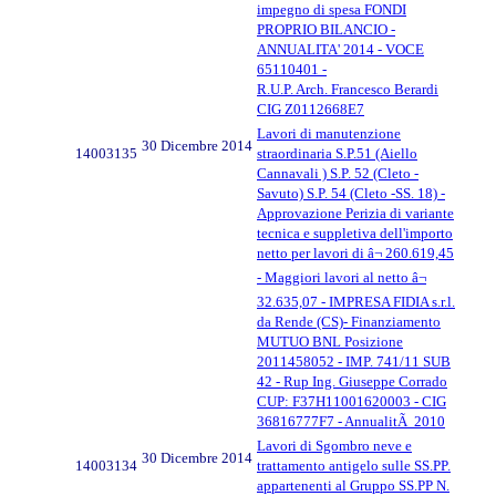
impegno di spesa FONDI
PROPRIO BILANCIO -
ANNUALITA' 2014 - VOCE
65110401 -
R.U.P. Arch. Francesco Berardi
CIG Z0112668E7
Lavori di manutenzione
30 Dicembre 2014
14003135
straordinaria S.P.51 (Aiello
Cannavali ) S.P. 52 (Cleto -
Savuto) S.P. 54 (Cleto -SS. 18) -
Approvazione Perizia di variante
tecnica e suppletiva dell'importo
netto per lavori di â¬ 260.619,45
- Maggiori lavori al netto â¬
32.635,07 - IMPRESA FIDIA s.r.l.
da Rende (CS)- Finanziamento
MUTUO BNL Posizione
2011458052 - IMP. 741/11 SUB
42 - Rup Ing. Giuseppe Corrado
CUP: F37H11001620003 - CIG
36816777F7 - AnnualitÃ 2010
Lavori di Sgombro neve e
30 Dicembre 2014
14003134
trattamento antigelo sulle SS.PP.
appartenenti al Gruppo SS.PP N.