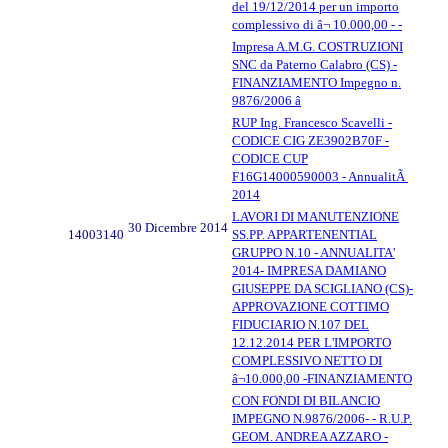
del 19/12/2014 per un importo
complessivo di â¬ 10.000,00 - -
Impresa A.M.G. COSTRUZIONI
SNC da Paterno Calabro (CS) -
FINANZIAMENTO Impegno n.
9876/2006 â
RUP Ing. Francesco Scavelli -
CODICE CIG ZE3902B70F -
CODICE CUP
F16G14000590003 - AnnualitÃ
2014
LAVORI DI MANUTENZIONE
30 Dicembre 2014
14003140
SS.PP. APPARTENENTIAL
GRUPPO N.10 - ANNUALITA'
2014- IMPRESA DAMIANO
GIUSEPPE DA SCIGLIANO (CS)-
APPROVAZIONE COTTIMO
FIDUCIARIO N.107 DEL
12.12.2014 PER L'IMPORTO
COMPLESSIVO NETTO DI
â¬10.000,00 -FINANZIAMENTO
CON FONDI DI BILANCIO
IMPEGNO N.9876/2006- - R.U.P.
GEOM. ANDREA AZZARO -