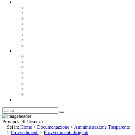
Documentazione
Albo Pretorio OnLine
Bandi e Avvisi di Gara
Concorsi e ricerca personale
Bilanci
Amministrazione Trasparente
Statuto
Regolamenti
Provincia
Stemma e Gonfalone
Palazzo della Provincia
Le Sedi della Provincia
Territorio
I Comuni
Enti e Istituzioni
Rubrica
Provincia di Cosenza
Sei in:
Home
>
Documentazione
>
Amministrazione Trasparente
>
Provvedimenti
>
Provvedimenti dirigenti