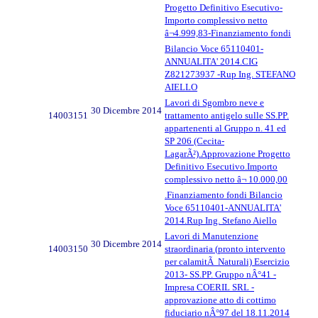
Progetto Definitivo Esecutivo-
Importo complessivo netto
â¬4.999,83-Finanziamento fondi
Bilancio Voce 65110401-
ANNUALITA' 2014.CIG
Z821273937 -Rup Ing. STEFANO
AIELLO
Lavori di Sgombro neve e
30 Dicembre 2014
14003151
trattamento antigelo sulle SS.PP.
appartenenti al Gruppo n. 41 ed
SP 206 (Cecita-
LagarÃ²).Approvazione Progetto
Definitivo Esecutivo.Importo
complessivo netto â¬ 10.000,00
.Finanziamento fondi Bilancio
Voce 65110401-ANNUALITA'
2014.Rup Ing. Stefano Aiello
Lavori di Manutenzione
30 Dicembre 2014
14003150
straordinaria (pronto intervento
per calamitÃ Naturali) Esercizio
2013- SS.PP. Gruppo nÂ°41 -
Impresa COERIL SRL -
approvazione atto di cottimo
fiduciario nÂ°97 del 18.11.2014