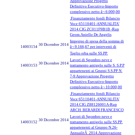
Approvazione Progetto
Definitivo Esecutivo-Importo
complessivo netto â¬ 6.000,00
.Finanziamento fondi Bilancio
Voce 65110401-ANNUALITA'
2014.CIG ZC011F9B1B -Rup
Geom.Aniello De Angelis
Impegno di spesa della somma di
30 Dicembre 2014
14003154
â¬ 9.166,67 per interventi di
Taglio erba sulle SS.PP.
Lavori di Sgombro neve e
30 Dicembre 2014
14003153
trattamento antigelo sulle S. S.P.P
appartenenti ai Gruppi S.S.PP N.
7-9 Approvazione Progetto
Definitivo Esecutivo-Importo
complessivo netto â¬ 10.000,00
.Finanziamento fondi Bilancio
Voce 65110401-ANNUALITA'
2014.CIG Z88126001A-Rup
ARCH. BERARDI FRANCESCO
Lavori di Sgombro neve e
30 Dicembre 2014
14003152
trattamento antigelo sulle SS.PP.
appartenenti al Gruppo N.26-
AnnualitÃ 2014.Approvazione