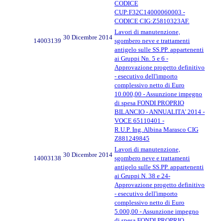
CODICE
CUP:F32C14000060003 -
CODICE CIG:Z5810323AF.
Lavori di manutenzione,
30 Dicembre 2014
14003139
sgombero neve e trattamenti
antigelo sulle SS.PP. appartenenti
ai Gruppi Nn. 5 e 6 -
Approvazione progetto definitivo
- esecutivo dell'importo
complessivo netto di Euro
10.000,00 - Assunzione impegno
di spesa FONDI PROPRIO
BILANCIO - ANNUALITA' 2014 -
VOCE 65110401 -
R.U.P. Ing. Albina Marasco CIG
Z881249845
Lavori di manutenzione,
30 Dicembre 2014
14003138
sgombero neve e trattamenti
antigelo sulle SS.PP. appartenenti
ai Gruppi N. 38 e 24-
Approvazione progetto definitivo
- esecutivo dell'importo
complessivo netto di Euro
5.000,00 - Assunzione impegno
di spesa FONDI PROPRIO