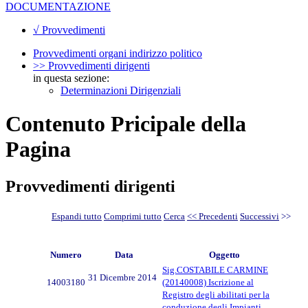
DOCUMENTAZIONE
√ Provvedimenti
Provvedimenti organi indirizzo politico
>> Provvedimenti dirigenti
in questa sezione:
Determinazioni Dirigenziali
Contenuto Pricipale della
Pagina
Provvedimenti dirigenti
Espandi tutto
Comprimi tutto
Cerca
<< Precedenti
Successivi
>>
Numero
Data
Oggetto
Sig.COSTABILE CARMINE
31 Dicembre 2014
14003180
(20140008) Iscrizione al
Registro degli abilitati per la
conduzione degli Impianti