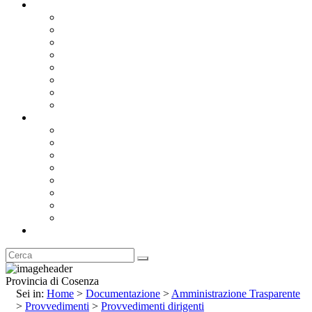
Documentazione
Albo Pretorio OnLine
Bandi e Avvisi di Gara
Concorsi e ricerca personale
Bilanci
Amministrazione Trasparente
Statuto
Regolamenti
Provincia
Stemma e Gonfalone
Palazzo della Provincia
Le Sedi della Provincia
Territorio
I Comuni
Enti e Istituzioni
Rubrica
Provincia di Cosenza
Sei in:
Home
>
Documentazione
>
Amministrazione Trasparente
>
Provvedimenti
>
Provvedimenti dirigenti