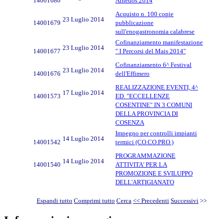
14001680
Arnedos 2014
Acquisto n. 100 copie
23 Luglio 2014
14001679
pubblicazione
sull'enogastronomia calabrese
Cofinanziamento manifestazione
23 Luglio 2014
14001677
" I Percorsi del Mais 2014"
Cofinanziamento 6^ Festival
23 Luglio 2014
14001676
dell'Effimero
REALIZZAZIONE EVENTI, 4^
17 Luglio 2014
14001573
ED. "ECCELLENZE
COSENTINE" IN 3 COMUNI
DELLA PROVINCIA DI
COSENZA
Impegno per controlli impianti
14 Luglio 2014
14001542
termici (CO.CO.PRO.)
PROGRAMMAZIONE
14 Luglio 2014
14001540
ATTIVITA' PER LA
PROMOZIONE E SVILUPPO
DELL'ARTIGIANATO
Espandi tutto
Comprimi tutto
Cerca
<< Precedenti
Successivi
>>