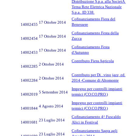
Distribuzione S.p.a. alla SocietÃ
Terna Rete Elettrica Nazionale
S.p.a.. ID 338.
Cofinanziamento Fiera del
17 Ottobre 2014
14002455
Benessere
Cofinanziamento Festa della
17 Ottobre 2014
14002454
Zucca
Cofinanziamento Festa
17 Ottobre 2014
14002453
d'Autunno
Contributo Fiera Agricola
2 Ottobre 2014
14002285
Contributo per Di...vino jazz, ed.
2 Ottobre 2014
14002284
2014 -Comune di Altomonte
Impegno per controlli impianti
5 Settembre 2014
14002019
termici (CO.CO.PRO.)
Impegno per controlli impianti
4 Agosto 2014
14001844
termici (CO.CO.PRO.)
Cofinanziamento 4^ Fuscaldo
23 Luglio 2014
14001681
Alici in Festival
Cofinanziamento Sagra agli
23 Luglio 2014