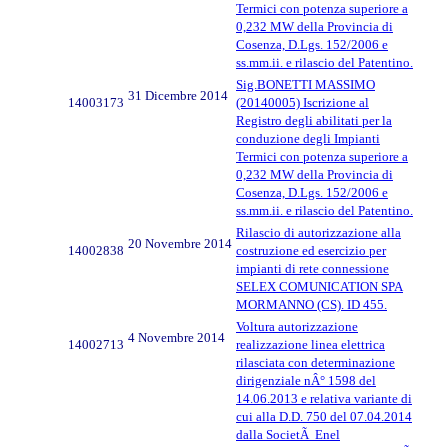
Termici con potenza superiore a
0,232 MW della Provincia di
Cosenza, D.Lgs. 152/2006 e
ss.mm.ii. e rilascio del Patentino.
Sig.BONETTI MASSIMO
31 Dicembre 2014
14003173
(20140005) Iscrizione al
Registro degli abilitati per la
conduzione degli Impianti
Termici con potenza superiore a
0,232 MW della Provincia di
Cosenza, D.Lgs. 152/2006 e
ss.mm.ii. e rilascio del Patentino.
Rilascio di autorizzazione alla
20 Novembre 2014
14002838
costruzione ed esercizio per
impianti di rete connessione
SELEX COMUNICATION SPA
MORMANNO (CS). ID 455.
Voltura autorizzazione
4 Novembre 2014
14002713
realizzazione linea elettrica
rilasciata con determinazione
dirigenziale nÂ° 1598 del
14.06.2013 e relativa variante di
cui alla D.D. 750 del 07.04.2014
dalla SocietÃ Enel