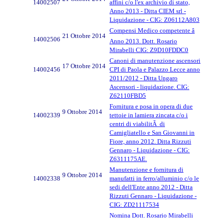
14002507
affini c/o l'ex archivio di stato,
Anno 2013 - Ditta CIEM srl -
Liquidazione - CIG: Z06112A803
Compensi Medico competente â
21 Ottobre 2014
14002506
Anno 2013. Dott. Rosario
Mirabelli CIG: Z9D10FDDC0
Canoni di manutenzione ascensori
17 Ottobre 2014
14002456
CPI di Paola e Palazzo Lecce anno
2011/2012 - Ditta Ungaro
Ascensori - liquidazione. CIG:
Z62110FBD5
Fornitura e posa in opera di due
9 Ottobre 2014
14002339
tettoie in lamiera zincata c/o i
centri di viabilitÃ di
Camigliatello e San Giovanni in
Fiore, anno 2012. Ditta Rizzuti
Gennaro - Liquidazione - CIG:
Z6311175AE.
Manutenzione e fornitura di
9 Ottobre 2014
14002338
manufatti in ferro/alluminio c/o le
sedi dell'Ente anno 2012 - Ditta
Rizzuti Gennaro - Liquidazione -
CIG: ZD21117534
Nomina Dott. Rosario Mirabelli