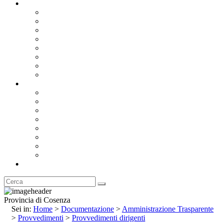
Documentazione
Albo Pretorio OnLine
Bandi e Avvisi di Gara
Concorsi e ricerca personale
Bilanci
Amministrazione Trasparente
Statuto
Regolamenti
Provincia
Stemma e Gonfalone
Palazzo della Provincia
Le Sedi della Provincia
Territorio
I Comuni
Enti e Istituzioni
Rubrica
Provincia di Cosenza
Sei in:
Home
>
Documentazione
>
Amministrazione Trasparente
>
Provvedimenti
>
Provvedimenti dirigenti