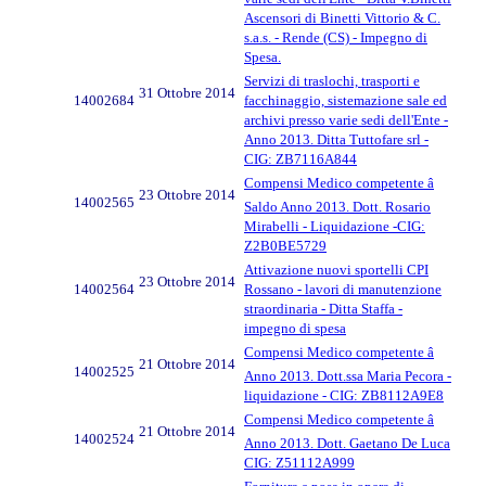
Ascensori di Binetti Vittorio & C.
s.a.s. - Rende (CS) - Impegno di
Spesa.
Servizi di traslochi, trasporti e
31 Ottobre 2014
14002684
facchinaggio, sistemazione sale ed
archivi presso varie sedi dell'Ente -
Anno 2013. Ditta Tuttofare srl -
CIG: ZB7116A844
Compensi Medico competente â
23 Ottobre 2014
14002565
Saldo Anno 2013. Dott. Rosario
Mirabelli - Liquidazione -CIG:
Z2B0BE5729
Attivazione nuovi sportelli CPI
23 Ottobre 2014
14002564
Rossano - lavori di manutenzione
straordinaria - Ditta Staffa -
impegno di spesa
Compensi Medico competente â
21 Ottobre 2014
14002525
Anno 2013. Dott.ssa Maria Pecora -
liquidazione - CIG: ZB8112A9E8
Compensi Medico competente â
21 Ottobre 2014
14002524
Anno 2013. Dott. Gaetano De Luca
CIG: Z51112A999