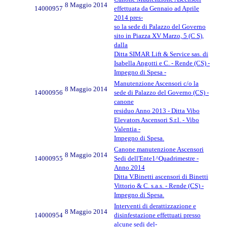
8 Maggio 2014
14000957
effettuata da Gennaio ad Aprile
2014 pres-
so la sede di Palazzo del Governo
sito in Piazza XV Marzo, 5 (C S),
dalla
Ditta SIMAR Lift & Service sas. di
Isabella Angotti e C. - Rende (CS) -
Impegno di Spesa -
Manutenzione Ascensori c/o la
8 Maggio 2014
14000956
sede di Palazzo del Governo (CS) -
canone
residuo Anno 2013 - Ditta Vibo
Elevators Ascensori S.r.l. - Vibo
Valentia -
Impegno di Spesa.
Canone manutenzione Ascensori
8 Maggio 2014
14000955
Sedi dell'Ente1^Quadrimestre -
Anno 2014
Ditta V.Binetti ascensori di Binetti
Vittorio & C. s.a.s. - Rende (CS) -
Impegno di Spesa.
Interventi di derattizzazione e
8 Maggio 2014
14000954
disinfestazione effettuati presso
alcune sedi del-