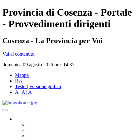
Provincia di Cosenza - Portale
- Provvedimenti dirigenti
Cosenza - La Provincia per Voi
Vai al contenuto
domenica 09 agosto 2026 ore: 14.35
Mappa
Rss
Testo
|
Versione grafica
A
|
A
|
A
Governo
Presidente
Consiglio Provinciale
Consiglieri Delegati