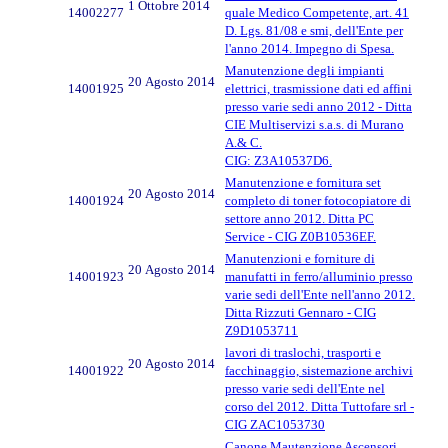
1 Ottobre 2014
14002277
quale Medico Competente, art. 41
D. Lgs. 81/08 e smi, dell'Ente per
l'anno 2014. Impegno di Spesa.
Manutenzione degli impianti
20 Agosto 2014
14001925
elettrici, trasmissione dati ed affini
presso varie sedi anno 2012 - Ditta
CIE Multiservizi s.a.s. di Murano
A.& C.
CIG: Z3A10537D6.
Manutenzione e fornitura set
20 Agosto 2014
14001924
completo di toner fotocopiatore di
settore anno 2012. Ditta PC
Service - CIG Z0B10536EF.
Manutenzioni e forniture di
20 Agosto 2014
14001923
manufatti in ferro/alluminio presso
varie sedi dell'Ente nell'anno 2012.
Ditta Rizzuti Gennaro - CIG
Z9D1053711
lavori di traslochi, trasporti e
20 Agosto 2014
14001922
facchinaggio, sistemazione archivi
presso varie sedi dell'Ente nel
corso del 2012. Ditta Tuttofare srl -
CIG ZAC1053730
Canone Mautenzione Ascensori