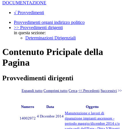
DOCUMENTAZIONE
√ Provvedimenti
Provvedimenti organi indirizzo politico
>> Provvedimenti dirigenti
in questa sezione:
Determinazioni Dirigenziali
Contenuto Pricipale della
Pagina
Provvedimenti dirigenti
Espandi tutto
Comprimi tutto
Cerca
<< Precedenti
Successivi
>>
Numero
Data
Oggetto
Manutenzione e lavori di
4 Dicembre 2014
14002972
riparazione impianti ascensore -
periodo maggio/dicembre 2014 c/o
varie sedi dell'Ente - Ditta V.Binetti