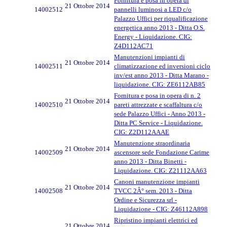
Fornitura e posa in opera di
21 Ottobre 2014
14002512
pannelli luminosi a LED c/o
Palazzo Uffici per riqualificazione
energetica anno 2013 - Ditta O.S.
Energy - Liquidazione. CIG:
Z4D112AC71
Manutenzioni impianti di
21 Ottobre 2014
14002511
climatizzazione ed inversioni ciclo
inv/est anno 2013 - Ditta Marano -
liquidazione. CIG: ZE6112AB85
Fornitura e posa in opera di n. 2
21 Ottobre 2014
14002510
pareti attrezzate e scaffaltura c/o
sede Palazzo Uffici - Anno 2013 -
Ditta PC Service - Liquidazione.
CIG: Z2D112AAAE
Manutenzione straordinaria
21 Ottobre 2014
14002509
ascensore sede Fondazione Carime
anno 2013 - Ditta Binetti -
Liquidazione. CIG: Z21112AA63
Canoni manutenzione impianti
21 Ottobre 2014
14002508
TVCC 2Â° sem. 2013 - Ditta
Ordine e Sicurezza srl -
Liquidazione - CIG: Z46112A898
Ripristino impianti elettrici ed
21 Ottobre 2014