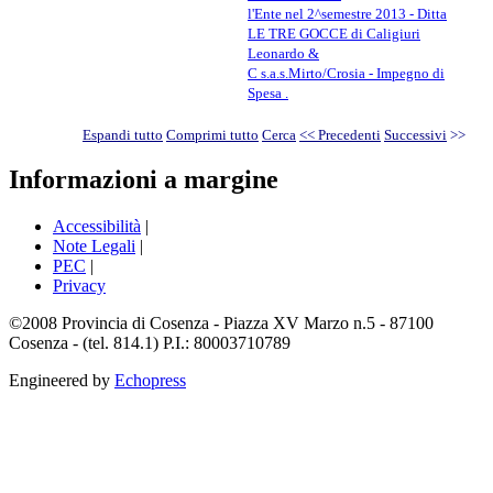
l'Ente nel 2^semestre 2013 - Ditta
LE TRE GOCCE di Caligiuri
Leonardo &
C s.a.s.Mirto/Crosia - Impegno di
Spesa .
Espandi tutto
Comprimi tutto
Cerca
<< Precedenti
Successivi
>>
Informazioni a margine
Accessibilità
|
Note Legali
|
PEC
|
Privacy
©2008 Provincia di Cosenza - Piazza XV Marzo n.5 - 87100
Cosenza - (tel. 814.1) P.I.: 80003710789
Engineered by
Echopress