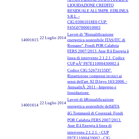
LIQUIDAZIONE CREDITO
RESIDUALE ALL'IMPR. EDILINEA
S.R.L. -
CIG:03961018E0 CUP:
F45G07000010003
Lavori di "Riqualificazione
22 Luglio 2014
14001615
energetica sostenibile ITAS/ITC di
Rossano". Fondi POR Calabria
FERS 2007/2013. Asse II â Energia â
linea di intervento 2.1.2.1. Codice
CUP nÂ° F87E11000430002 â
Codice CIG:52673155D7.
Ripartizione compensi tecnici ai
sensi dell'art. 92 D.lgvo 163/2006. -
AnnualitÃ 2011 - Impegno e
liquidazione.
Lavori di âRiqualificazione
22 Luglio 2014
14001614
energetica sostenibile dellâITA
âG.Tommasiâ di Cosenzaâ. Fondi
POR Calabria FERS 2007/2013.
Asse II â Energia â linea di
intervento 2.1.2.1. - CUP
F87E11000420002 - CIG