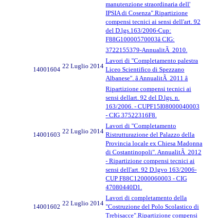
manutenzione straordinaria dell'
IPSIA di Cosenza".Ripartizione
compensi tecnici ai sensi dell'art. 92
del D.lgs.163/2006-Cup:
F88G10000570003â CIG:
3722155379-AnnualitÃ 2010.
Lavori di "Completamento palestra
22 Luglio 2014
14001604
Liceo Scientifico di Spezzano
Albanese". â AnnualitÃ 2011 â
Ripartizione compensi tecnici ai
sensi dellart. 92 del D.lgs. n.
163/2006. - CUPF15I08000040003
- CIG 37522316F8.
Lavori di "Completamento
22 Luglio 2014
14001603
Ristrutturazione del Palazzo della
Provincia locale ex Chiesa Madonna
di Costantinopoli". AnnualitÃ 2012
- Ripartizione compensi tecnici ai
sensi dell'art. 92 D.lgvo 163/2006-
CUP F88C12000060003 - CIG
47080440D1.
Lavori di completamento della
22 Luglio 2014
14001602
"Costruzione del Polo Scolastico di
Trebisacce".Ripartizione compensi