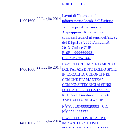
F19B10000160003
Lavori di "Interventi di
22 Luglio 2014
14001609
rafforzamento locale dellâIstituto
Tecnico per il Turismo di
Acquappesa". Ripartizione
compensi tecnici ai sensi dell'art. 92
del D.lgs.163/2006. AnnualitÃ
2013. Codice CUP:
F16E11000660003 -
CIG:5267364E44.
LAVORI DI "COMPLETAMENTO
22 Luglio 2014
14001608
DEL PALAZZETTO DELLO SPORT
IN LOCALITA' COLONGI NEL
COMUNE DI AMANTEA "
COMPENSI TECNICI AI SENSI
DELL'ART. 92 D.LGS 163/06 -
RUP:Arch. Gianfranco Leonetti -
ANNUALITA' 2014 â CUP
NÂ°F95G07000020003 - CIG
NÂ°0524927F72 -
LAVORI DI COSTRUZIONE
22 Luglio 2014
14001607
IMPIANTO SPORTIVO