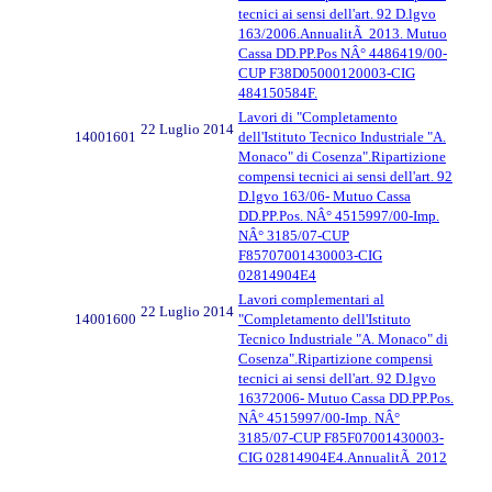
tecnici ai sensi dell'art. 92 D.lgvo
163/2006.AnnualitÃ 2013. Mutuo
Cassa DD.PP.Pos NÂ° 4486419/00-
CUP F38D05000120003-CIG
484150584F.
Lavori di "Completamento
22 Luglio 2014
14001601
dell'Istituto Tecnico Industriale "A.
Monaco" di Cosenza".Ripartizione
compensi tecnici ai sensi dell'art. 92
D.lgvo 163/06- Mutuo Cassa
DD.PP.Pos. NÂ° 4515997/00-Imp.
NÂ° 3185/07-CUP
F85707001430003-CIG
02814904E4
Lavori complementari al
22 Luglio 2014
14001600
"Completamento dell'Istituto
Tecnico Industriale "A. Monaco" di
Cosenza".Ripartizione compensi
tecnici ai sensi dell'art. 92 D.lgvo
16372006- Mutuo Cassa DD.PP.Pos.
NÂ° 4515997/00-Imp. NÂ°
3185/07-CUP F85F07001430003-
CIG 02814904E4.AnnualitÃ 2012