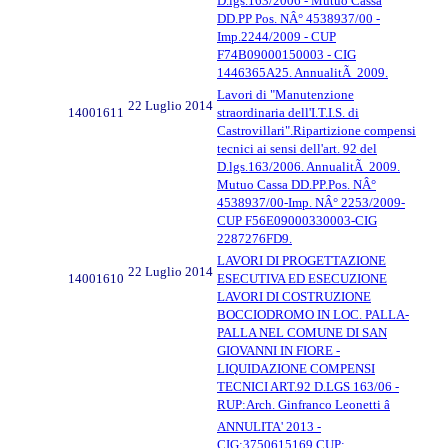
D.lgs.163/2006 - Mutuo Cassa
DD.PP Pos. NÂ° 4538937/00 -
Imp.2244/2009 - CUP
F74B09000150003 - CIG
1446365A25. AnnualitÃ 2009.
Lavori di "Manutenzione
22 Luglio 2014
14001611
straordinaria dell'I.T.I.S. di
Castrovillari".Ripartizione compensi
tecnici ai sensi dell'art. 92 del
D.lgs.163/2006. AnnualitÃ 2009.
Mutuo Cassa DD.PP.Pos. NÂ°
4538937/00-Imp. NÂ° 2253/2009-
CUP F56E09000330003-CIG
2287276FD9.
LAVORI DI PROGETTAZIONE
22 Luglio 2014
14001610
ESECUTIVA ED ESECUZIONE
LAVORI DI COSTRUZIONE
BOCCIODROMO IN LOC. PALLA-
PALLA NEL COMUNE DI SAN
GIOVANNI IN FIORE -
LIQUIDAZIONE COMPENSI
TECNICI ART.92 D.LGS 163/06 -
RUP:Arch. Ginfranco Leonetti â
ANNULITA' 2013 -
CIG:3750615169 CUP: