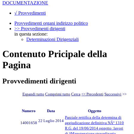
DOCUMENTAZIONE
√ Provvedimenti
Provvedimenti organi indirizzo politico
>> Provvedimenti dirigenti
in questa sezione:
Determinazioni Dirigenziali
Contenuto Pricipale della
Pagina
Provvedimenti dirigenti
Espandi tutto
Comprimi tutto
Cerca
<< Precedenti
Successivi
>>
Numero
Data
Oggetto
Parziale rettifica della determina di
22 Luglio 2014
14001658
aggiudicazione definitiva NÂ° 1310
R.G. del 19/06/2014 oggetto :lavori
di âManutenzione straordinaria