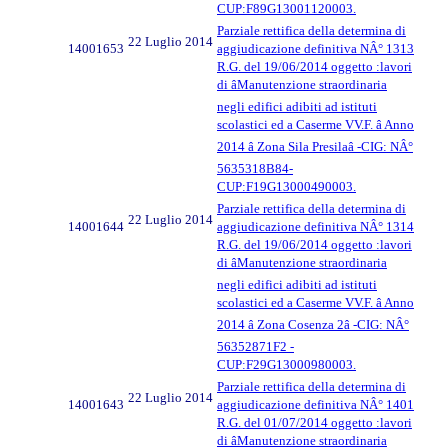
CUP:F89G13001120003.
Parziale rettifica della determina di
22 Luglio 2014
14001653
aggiudicazione definitiva NÂ° 1313
R.G. del 19/06/2014 oggetto :lavori
di âManutenzione straordinaria
negli edifici adibiti ad istituti
scolastici ed a Caserme VV.F. â Anno
2014 â Zona Sila Presilaâ -CIG: NÂ°
5635318B84-
CUP:F19G13000490003.
Parziale rettifica della determina di
22 Luglio 2014
14001644
aggiudicazione definitiva NÂ° 1314
R.G. del 19/06/2014 oggetto :lavori
di âManutenzione straordinaria
negli edifici adibiti ad istituti
scolastici ed a Caserme VV.F. â Anno
2014 â Zona Cosenza 2â -CIG: NÂ°
56352871F2 -
CUP:F29G13000980003.
Parziale rettifica della determina di
22 Luglio 2014
14001643
aggiudicazione definitiva NÂ° 1401
R.G. del 01/07/2014 oggetto :lavori
di âManutenzione straordinaria