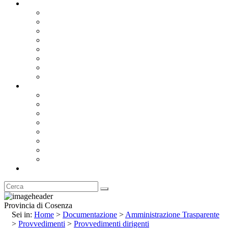
Documentazione
Albo Pretorio OnLine
Bandi e Avvisi di Gara
Concorsi e ricerca personale
Bilanci
Amministrazione Trasparente
Statuto
Regolamenti
Provincia
Stemma e Gonfalone
Palazzo della Provincia
Le Sedi della Provincia
Territorio
I Comuni
Enti e Istituzioni
Rubrica
Provincia di Cosenza
Sei in:
Home
>
Documentazione
>
Amministrazione Trasparente
>
Provvedimenti
>
Provvedimenti dirigenti