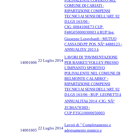
POLIVALENTE COPERTO NEL
COMUNE DI CARIATI -
RIPARTIZIONE COMPENSI
TECNICI AI SENSI DELL'ART. 92
D.LGS 163/06 -
CIG: 0084106E73 CUP:
F48G05000030003 â RUP:Ing.
Giuseppe Longobardi - MUTUO
CASSA DD.PP. POS. NÂ° 4488123 -
ANNUALITA' 2013 â
LAVORI DI "PAVIMENTAZIONE
22 Luglio 2014
14001606
PER BASKET/VOLLEY PRESSO
L'IMPIANTO SPORTIVO
POLIVALENTE NEL COMUNE DI
BELMONTE CALABRO" -
RIPARTIZIONE COMPENSI
TECNICI AI SENSI DELL'ART. 92
D.LGS 163/06 - RUP: LEONETTI â
ANNUALITAâ 2014 -CIG: NÂ°
ZCB0A7838D -
CUP:F35G10000050003
Lavori di " Completamento e
22 Luglio 2014
14001605
adeguamento sismico e