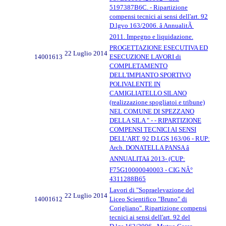
5197387B6C. - Ripartizione
compensi tecnici ai sensi dell'art. 92
D.lgvo 163/2006. â AnnualitÃ
2011. Impegno e liquidazione.
PROGETTAZIONE ESECUTIVA ED
22 Luglio 2014
14001613
ESECUZIONE LAVORI di
COMPLETAMENTO
DELL'IMPIANTO SPORTIVO
POLIVALENTE IN
CAMIGLIATELLO SILANO
(realizzazione spogliatoi e tribune)
NEL COMUNE DI SPEZZANO
DELLA SILA " - - RIPARTIZIONE
COMPENSI TECNICI AI SENSI
DELL'ART. 92 D.LGS 163/06 - RUP:
Arch. DONATELLA PANSA â
ANNUALITAâ 2013- (CUP:
F75G10000040003 - CIG NÂ°
4311288B65
Lavori di "Sopraelevazione del
22 Luglio 2014
14001612
Liceo Scientifico "Bruno" di
Corigliano". Ripartizione compensi
tecnici ai sensi dell'art. 92 del