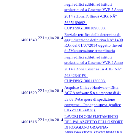
negli edifici adibiti ad istituti
scolastici ed a Caserme VV.F. â Anno
2014 â Zona Pollinoâ -CIG: NÂ°
5635169092 -
CUP:F59G13001090003.
Parziale rettifica della determina di
22 Luglio 2014
14001640
aggiudicazione definitiva NÂ° 1400
R.G. del 01/07/2014 oggetto :lavori
di âManutenzione straordinaria
negli edifici adibiti ad istituti
scolastici ed a Caserme VV.F. â Anno
2014 â Zona Cosenza 1â -CIG: NÂ°
5634234CF8 -
CUP:F89G13001130003.
Acquisto Chiave Hardware - Ditta
22 Luglio 2014
14001629
ACCA software S.p.a. importo di â¬
53,68 IVA e spese di spedizione
comprese. - Impegno spesa. (codice
CIG Z521024B58).
LAVORI DI COMPLETAMENTO
22 Luglio 2014
14001616
DEL PALAZZETTO DELLO SPORT
DI ROGGIANO GRAVINA-
APPROVAZIONE STATO FINALE E