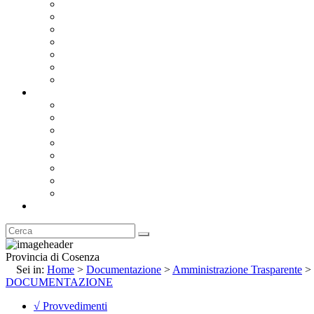
Bandi e Avvisi di Gara
Concorsi e ricerca personale
Bilanci
Amministrazione Trasparente
Statuto
Regolamenti
Provincia
Stemma e Gonfalone
Palazzo della Provincia
Le Sedi della Provincia
Territorio
I Comuni
Enti e Istituzioni
Rubrica
Provincia di Cosenza
Sei in:
Home
>
Documentazione
>
Amministrazione Trasparente
>
DOCUMENTAZIONE
√ Provvedimenti