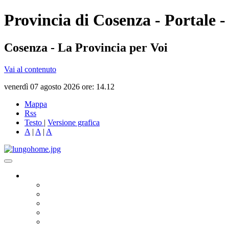
Provincia di Cosenza - Portale -
Cosenza - La Provincia per Voi
Vai al contenuto
venerdì 07 agosto 2026 ore: 14.12
Mappa
Rss
Testo
|
Versione grafica
A
|
A
|
A
Governo
Presidente
Consiglio Provinciale
Consiglieri Delegati
Assemblea dei Sindaci
Commissioni Consiliari