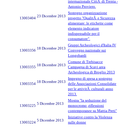
internazionale CittÃ di Trenta -
Antonio Proviero.
Sostegno organizzazione
23 Dicembre 2013
13003404
progetto "QualitÃ e Sicurezza
alimentare: le etichette come
elemento indicatore
indispensabile per il
consumatore".
Gruppi Archeologici d'Italia IV
18 Dicembre 2013
13003356
Convegno nazionale sui
Longobardi
Comune di Trebisacce
18 Dicembre 2013
13003355
Campagna di Scavi area
Archeologica di Broglio 2013
Impegno di spesa a sostegno
18 Dicembre 2013
13003354
delle Associazioni Consolidate
per le attivitÃ culturali anno
2013.
Mostra "la seduzione del
5 Dicembre 2013
13003225
monocromo ,riflessioni
contemporanee su Mattia Preti"
Iniziative contro la Violenza
5 Dicembre 2013
13003224
sulle donne