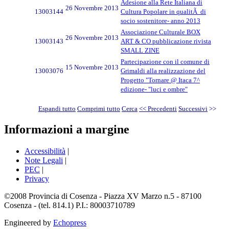
Adesione alla Rete Italiana di
26 Novembre 2013
13003144
Cultura Popolare in qualitÃ di
socio sostenitore- anno 2013
Associazione Culturale BOX
26 Novembre 2013
13003143
ART & CO pubblicazione rivista
SMALL ZINE
Partecipazione con il comune di
15 Novembre 2013
13003076
Grimaldi alla realizzazione del
Progetto "Tornare @ Itaca 7^
edizione- "luci e ombre"
Espandi tutto
Comprimi tutto
Cerca
<< Precedenti
Successivi
>>
Informazioni a margine
Accessibilità
|
Note Legali
|
PEC
|
Privacy
©2008 Provincia di Cosenza - Piazza XV Marzo n.5 - 87100
Cosenza - (tel. 814.1) P.I.: 80003710789
Engineered by
Echopress