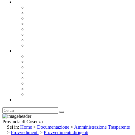
Documentazione
Albo Pretorio OnLine
Bandi e Avvisi di Gara
Concorsi e ricerca personale
Bilanci
Amministrazione Trasparente
Statuto
Regolamenti
Provincia
Stemma e Gonfalone
Palazzo della Provincia
Le Sedi della Provincia
Territorio
I Comuni
Enti e Istituzioni
Rubrica
Provincia di Cosenza
Sei in:
Home
>
Documentazione
>
Amministrazione Trasparente
>
Provvedimenti
>
Provvedimenti dirigenti