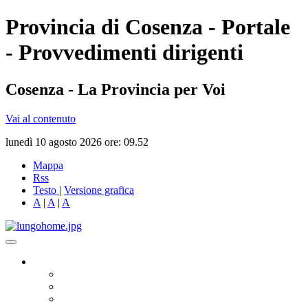
Provincia di Cosenza - Portale
- Provvedimenti dirigenti
Cosenza - La Provincia per Voi
Vai al contenuto
lunedì 10 agosto 2026 ore: 09.52
Mappa
Rss
Testo
|
Versione grafica
A
|
A
|
A
Governo
Presidente
Consiglio Provinciale
Consiglieri Delegati