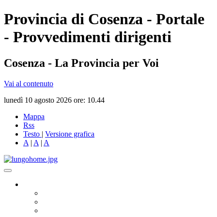
Provincia di Cosenza - Portale
- Provvedimenti dirigenti
Cosenza - La Provincia per Voi
Vai al contenuto
lunedì 10 agosto 2026 ore: 10.44
Mappa
Rss
Testo
|
Versione grafica
A
|
A
|
A
Governo
Presidente
Consiglio Provinciale
Consiglieri Delegati