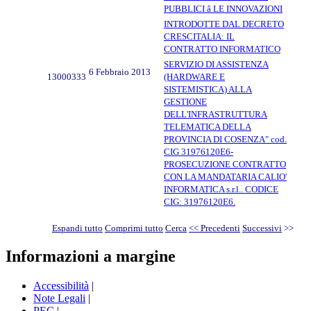
PUBBLICI â LE INNOVAZIONI
INTRODOTTE DAL DECRETO
CRESCITALIA: IL
CONTRATTO INFORMATICO
SERVIZIO DI ASSISTENZA
6 Febbraio 2013
13000333
(HARDWARE E
SISTEMISTICA) ALLA
GESTIONE
DELL'INFRASTRUTTURA
TELEMATICA DELLA
PROVINCIA DI COSENZA" cod.
CIG 31976120E6-
PROSECUZIONE CONTRATTO
CON LA MANDATARIA CALIO'
INFORMATICA s.r.l.. CODICE
CIG: 31976120E6.
Espandi tutto
Comprimi tutto
Cerca
<< Precedenti
Successivi
>>
Informazioni a margine
Accessibilità
|
Note Legali
|
PEC
|