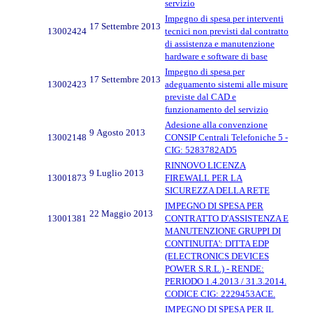
servizio
Impegno di spesa per interventi
17 Settembre 2013
13002424
tecnici non previsti dal contratto
di assistenza e manutenzione
hardware e software di base
Impegno di spesa per
17 Settembre 2013
13002423
adeguamento sistemi alle misure
previste dal CAD e
funzionamento del servizio
Adesione alla convenzione
9 Agosto 2013
13002148
CONSIP Centrali Telefoniche 5 -
CIG: 5283782AD5
RINNOVO LICENZA
9 Luglio 2013
13001873
FIREWALL PER LA
SICUREZZA DELLA RETE
IMPEGNO DI SPESA PER
22 Maggio 2013
13001381
CONTRATTO D'ASSISTENZA E
MANUTENZIONE GRUPPI DI
CONTINUITA': DITTA EDP
(ELECTRONICS DEVICES
POWER S.R.L.) - RENDE:
PERIODO 1.4.2013 / 31.3.2014.
CODICE CIG: 2229453ACE.
IMPEGNO DI SPESA PER IL