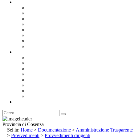
Documentazione
Albo Pretorio OnLine
Bandi e Avvisi di Gara
Concorsi e ricerca personale
Bilanci
Amministrazione Trasparente
Statuto
Regolamenti
Provincia
Stemma e Gonfalone
Palazzo della Provincia
Le Sedi della Provincia
Territorio
I Comuni
Enti e Istituzioni
Rubrica
Provincia di Cosenza
Sei in:
Home
>
Documentazione
>
Amministrazione Trasparente
>
Provvedimenti
>
Provvedimenti dirigenti