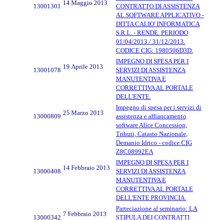
14 Maggio 2013
13001301
CONTRATTO DI ASSISTENZA
AL SOFTWARE APPLICATIVO -
DITTA CALIO' INFORMATICA
S.R.L. - RENDE. PERIODO
01/04/2013 / 31/12/2013.
CODICE CIG: 1980506D3D.
IMPEGNO DI SPESA PER I
19 Aprile 2013
13001078
SERVIZI DI ASSISTENZA
MANUTENTIVA E
CORRETTIVA AL PORTALE
DELL'ENTE.
Impegno di spesa per i servizi di
25 Marzo 2013
13000809
assistenza e affiancamento
software Alice Concession,
Tributi, Catasto Nazionale,
Demanio Idrico - codice CIG
Z8C08992EA
IMPEGNO DI SPESA PER I
14 Febbraio 2013
13000408
SERVIZI DI ASSISTENZA
MANUTENTIVA E
CORRETTIVA AL PORTALE
DELL'ENTE PROVINCIA.
Parteciazione al seminario: LA
7 Febbraio 2013
13000342
STIPULA DEI CONTRATTI