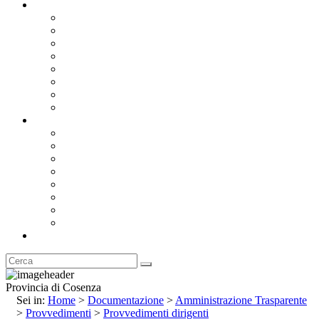
Documentazione
Albo Pretorio OnLine
Bandi e Avvisi di Gara
Concorsi e ricerca personale
Bilanci
Amministrazione Trasparente
Statuto
Regolamenti
Provincia
Stemma e Gonfalone
Palazzo della Provincia
Le Sedi della Provincia
Territorio
I Comuni
Enti e Istituzioni
Rubrica
Provincia di Cosenza
Sei in:
Home
>
Documentazione
>
Amministrazione Trasparente
>
Provvedimenti
>
Provvedimenti dirigenti