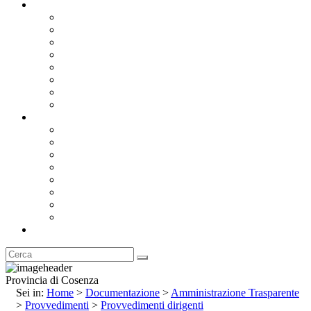
Documentazione
Albo Pretorio OnLine
Bandi e Avvisi di Gara
Concorsi e ricerca personale
Bilanci
Amministrazione Trasparente
Statuto
Regolamenti
Provincia
Stemma e Gonfalone
Palazzo della Provincia
Le Sedi della Provincia
Territorio
I Comuni
Enti e Istituzioni
Rubrica
Provincia di Cosenza
Sei in:
Home
>
Documentazione
>
Amministrazione Trasparente
>
Provvedimenti
>
Provvedimenti dirigenti