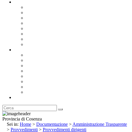
Documentazione
Albo Pretorio OnLine
Bandi e Avvisi di Gara
Concorsi e ricerca personale
Bilanci
Amministrazione Trasparente
Statuto
Regolamenti
Provincia
Stemma e Gonfalone
Palazzo della Provincia
Le Sedi della Provincia
Territorio
I Comuni
Enti e Istituzioni
Rubrica
Provincia di Cosenza
Sei in:
Home
>
Documentazione
>
Amministrazione Trasparente
>
Provvedimenti
>
Provvedimenti dirigenti