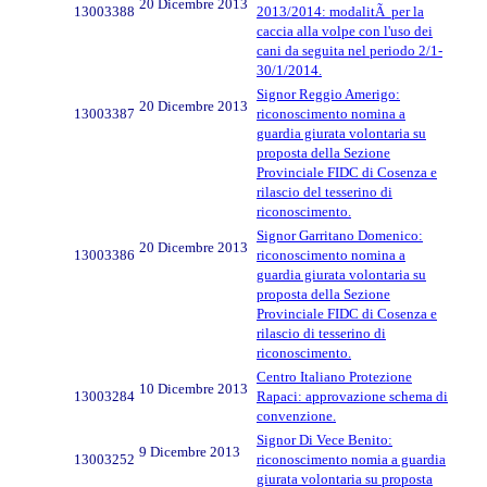
20 Dicembre 2013
13003388
2013/2014: modalitÃ per la
caccia alla volpe con l'uso dei
cani da seguita nel periodo 2/1-
30/1/2014.
Signor Reggio Amerigo:
20 Dicembre 2013
13003387
riconoscimento nomina a
guardia giurata volontaria su
proposta della Sezione
Provinciale FIDC di Cosenza e
rilascio del tesserino di
riconoscimento.
Signor Garritano Domenico:
20 Dicembre 2013
13003386
riconoscimento nomina a
guardia giurata volontaria su
proposta della Sezione
Provinciale FIDC di Cosenza e
rilascio di tesserino di
riconoscimento.
Centro Italiano Protezione
10 Dicembre 2013
13003284
Rapaci: approvazione schema di
convenzione.
Signor Di Vece Benito:
9 Dicembre 2013
13003252
riconoscimento nomia a guardia
giurata volontaria su proposta