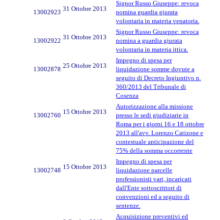
Signor Russo Giuseppe: revoca
31 Ottobre 2013
13002923
nomina guardia giurata
volontaria in materia venatoria.
Signor Russo Giuseppe: revoca
31 Ottobre 2013
13002922
nomina a guardia giurata
volontaria in materia ittica.
Impegno di spesa per
25 Ottobre 2013
13002878
liquidazione somme dovute a
seguito di Decreto Ingiuntivo n.
360/2013 del Tribunale di
Cosenza
Autorizzazione alla missione
15 Ottobre 2013
13002760
presso le sedi giudiziarie in
Roma per i giorni 16 e 18 ottobre
2013 all'avv. Lorenzo Catizone e
contestuale anticipazione del
75% della somma occorrente
Impegno di spesa per
15 Ottobre 2013
13002748
liquidazione parcelle
professionisti vari, incaricati
dall'Ente sottoscrittori di
convenzioni ed a seguito di
sentenze.
Acquisizione preventivi ed