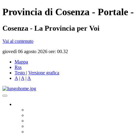
Provincia di Cosenza - Portale -
Cosenza - La Provincia per Voi
Vai al contenuto
giovedì 06 agosto 2026 ore: 00.32
Mappa
Rss
Testo
|
Versione grafica
A
|
A
|
A
Governo
Presidente
Consiglio Provinciale
Consiglieri Delegati
Assemblea dei Sindaci
Commissioni Consiliari