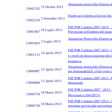
Attuazione protocollo d'intesa 
15 Ottobre 2013
13002762
Fondo per il diritto al lavoro d
2 Settembre 2013
13002226
FSE POR Calabria 2007-2013 _ As
19 Luglio 2013
13001967
Provinciali nell'ambito del piano
Attuazione Protocollo d'intesa 
2 Luglio 2013
13001803
FSE POR Calabria 2007-2013 - Asse
24 Aprile 2013
13001112
e i rischi di disoccupazione dei l
formativa.
Attuazione protocollo d'intesa pe
12 Aprile 2013
13000987
per responsabilitÃ civile verso t
FSE POR Calabria 2007-2013 -Asse
12 Aprile 2013
13000986
direzionali.
FSE POR Calabria 2007 - 2013 _ A
18 Marzo 2013
13000759
(Reversale n.504/2013).
FSE POR Calabria 2007-2013 - Ass
18 Marzo 2013
13000749
integrato provinciale universitar