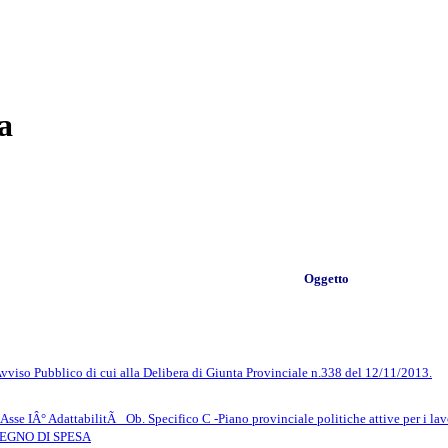
a
Oggetto
viso Pubblico di cui alla Delibera di Giunta Provinciale n.338 del 12/11/2013.
e IÂ° AdattabilitÃ _Ob. Specifico C -Piano provinciale politiche attive per i lavor
IMPEGNO DI SPESA