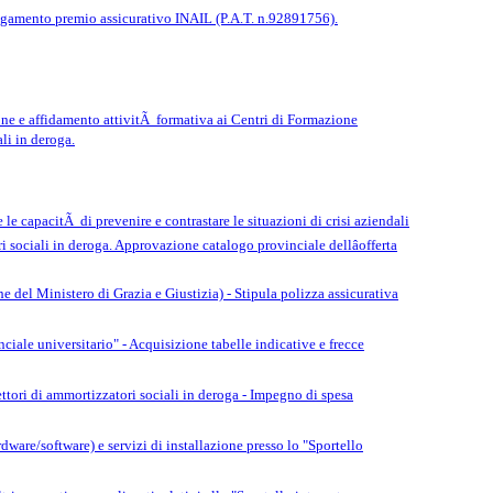
pagamento premio assicurativo INAIL (P.A.T. n.92891756).
e e affidamento attivitÃ formativa ai Centri di Formazione
ali in deroga.
 le capacitÃ di prevenire e contrastare le situazioni di crisi aziendali
ori sociali in deroga. Approvazione catalogo provinciale dellâofferta
 del Ministero di Grazia e Giustizia) - Stipula polizza assicurativa
ale universitario" - Acquisizione tabelle indicative e frecce
ettori di ammortizzatori sociali in deroga - Impegno di spesa
are/software) e servizi di installazione presso lo "Sportello