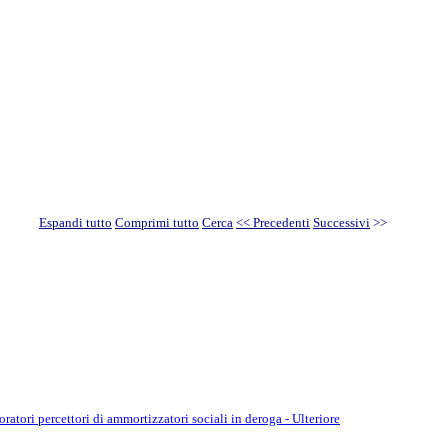
Espandi tutto
Comprimi tutto
Cerca
<< Precedenti
Successivi
>>
atori percettori di ammortizzatori sociali in deroga - Ulteriore