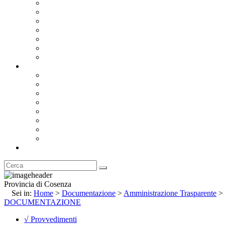
Bandi e Avvisi di Gara
Concorsi e ricerca personale
Bilanci
Amministrazione Trasparente
Statuto
Regolamenti
Provincia
Stemma e Gonfalone
Palazzo della Provincia
Le Sedi della Provincia
Territorio
I Comuni
Enti e Istituzioni
Rubrica
Provincia di Cosenza
Sei in:
Home
>
Documentazione
>
Amministrazione Trasparente
>
DOCUMENTAZIONE
√ Provvedimenti