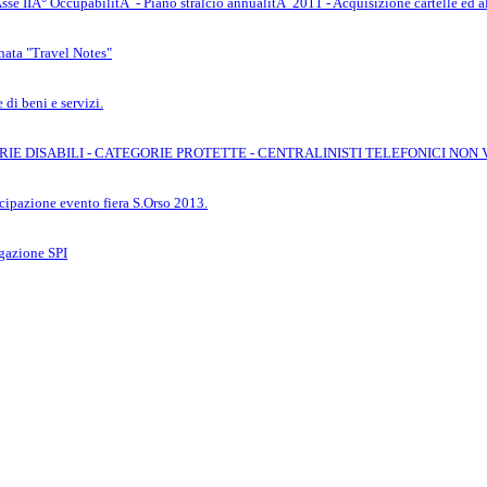
 IIÂ° OccupabilitÃ - Piano stralcio annualitÃ 2011 - Acquisizione cartelle ed altri
ata "Travel Notes"
di beni e servizi.
E DISABILI - CATEGORIE PROTETTE - CENTRALINISTI TELEFONICI NON 
cipazione evento fiera S.Orso 2013.
lgazione SPI