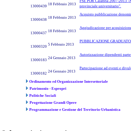
FSE POR Calabria 2007-2013 -Asse
18 Febbraio 2013
13000439
provinciale universitario".
Acquisto pubblicazione denomin
18 Febbraio 2013
13000438
Aggiudicazione per acquisizione 
18 Febbraio 2013
13000437
PUBBLICAZIONE GRADUATORI
5 Febbraio 2013
13000320
Autorizzazione dipendenti parte
24 Gennaio 2013
13000183
Partecipazione ad eventi e divu
24 Gennaio 2013
13000182
Ordinamento ed Organizzazione Intersettoriale
Patrimonio - Espropri
Politiche Sociali
Progettazione Grandi Opere
Programmazione e Gestione del Territorio-Urbanistica