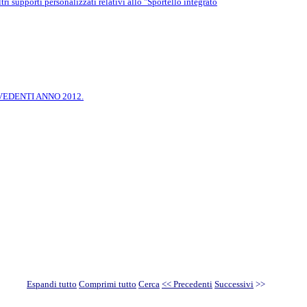
 supporti personalizzati relativi allo "Sportello integrato
VEDENTI ANNO 2012.
Espandi tutto
Comprimi tutto
Cerca
<< Precedenti
Successivi
>>