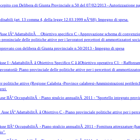
recepito con Delibera di Giunta Provinciale n.50 del 07/02/2013 - Autorizzazione 
ei disabili (art. 13 comma 4, della legge 12.03.1999 nÂ°68). Impegno di spesa.
se IÂ° AdattabilitÃ _ Obiettivo specifico C - Approvazione schema di convenzion
 proninciale delle politiche attive per i lavoratori percettori di ammortizzatori soci
approvato con delibera di Giunta provinciale n.50/2013 - Impegno di spesa
 I - AdattabilitÃ â Obiettivo Specifico C â âObiettivo operativo C1: - Rafforzare
avoratoriâ- Piano provinciale delle politiche attive per i percettori di ammortizzat
r politiche attive (Regione Calabria -Province calabresi-Amministrazioni periferiche
erzi.
 IIÂ° OccupabilitÃ - Piano stralcio annualitÃ 2011 - "Sportello integrato provinci
sse IÂ° AdattabilitÃ â Obiettivo C - Piano provinciale politiche attive per i perc
e IIÂ° OccupabilitÃ - Piano stralcio annualitÃ 2011 - Fornitura attrezzature (hardw
io".