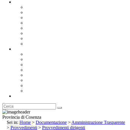
Documentazione
Albo Pretorio OnLine
Bandi e Avvisi di Gara
Concorsi e ricerca personale
Bilanci
Amministrazione Trasparente
Statuto
Regolamenti
Provincia
Stemma e Gonfalone
Palazzo della Provincia
Le Sedi della Provincia
Territorio
I Comuni
Enti e Istituzioni
Rubrica
Provincia di Cosenza
Sei in:
Home
>
Documentazione
>
Amministrazione Trasparente
>
Provvedimenti
>
Provvedimenti dirigenti