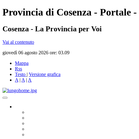
Provincia di Cosenza - Portale -
Cosenza - La Provincia per Voi
Vai al contenuto
giovedì 06 agosto 2026 ore: 03.09
Mappa
Rss
Testo
|
Versione grafica
A
|
A
|
A
Governo
Presidente
Consiglio Provinciale
Consiglieri Delegati
Assemblea dei Sindaci
Commissioni Consiliari