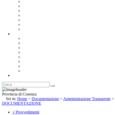
Bandi e Avvisi di Gara
Concorsi e ricerca personale
Bilanci
Amministrazione Trasparente
Statuto
Regolamenti
Provincia
Stemma e Gonfalone
Palazzo della Provincia
Le Sedi della Provincia
Territorio
I Comuni
Enti e Istituzioni
Rubrica
Provincia di Cosenza
Sei in:
Home
>
Documentazione
>
Amministrazione Trasparente
>
DOCUMENTAZIONE
√ Provvedimenti