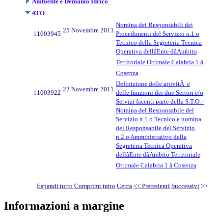
Ambiente e Demanio Idrico
ATO
Nomina dei Responsabili dei
25 Novembre 2011
11003945
Procedimenti del Servizio n.1 o
Tecnico della Segreteria Tecnica
Operativa dellâEnte dâAmbito
Territoriale Ottimale Calabria 1 â
Cosenza
Definizione delle attivitÃ e
22 Novembre 2011
11003922
delle funzioni dei due Settori e/o
Servizi facenti parte della S.T.O. -
Nomina del Responsabile del
Servizio n.1 o Tecnico e nomina
del Responsabile del Servizio
n.2 o Amministrativo della
Segreteria Tecnica Operativa
dellâEnte dâAmbito Territoriale
Ottimale Calabria 1 â Cosenza
Espandi tutto
Comprimi tutto
Cerca
<< Precedenti
Successivi
>>
Informazioni a margine