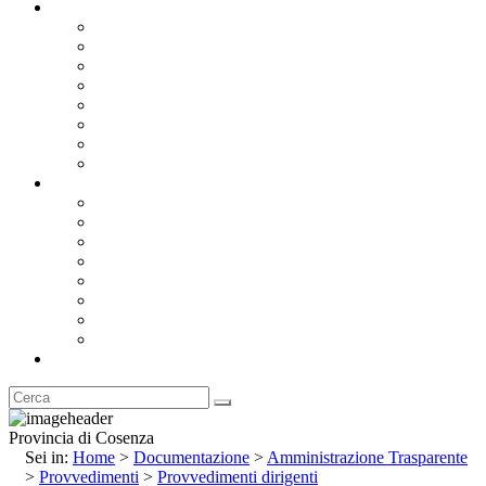
Documentazione
Albo Pretorio OnLine
Bandi e Avvisi di Gara
Concorsi e ricerca personale
Bilanci
Amministrazione Trasparente
Statuto
Regolamenti
Provincia
Stemma e Gonfalone
Palazzo della Provincia
Le Sedi della Provincia
Territorio
I Comuni
Enti e Istituzioni
Rubrica
Provincia di Cosenza
Sei in:
Home
>
Documentazione
>
Amministrazione Trasparente
>
Provvedimenti
>
Provvedimenti dirigenti