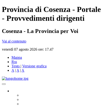
Provincia di Cosenza - Portale
- Provvedimenti dirigenti
Cosenza - La Provincia per Voi
Vai al contenuto
venerdì 07 agosto 2026 ore: 17.47
Mappa
Rss
Testo
|
Versione grafica
A
|
A
|
A
Governo
Presidente
Consiglio Provinciale
Consiglieri Delegati