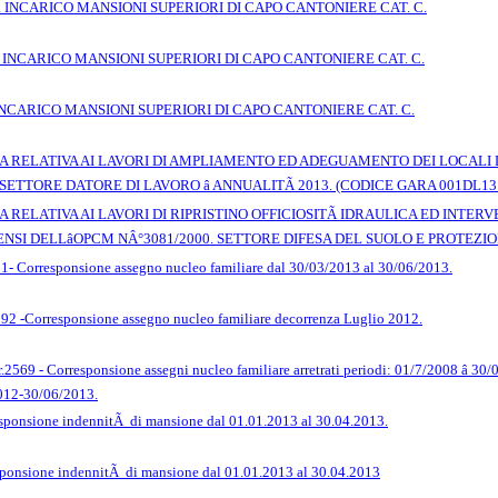
 INCARICO MANSIONI SUPERIORI DI CAPO CANTONIERE CAT. C.
 INCARICO MANSIONI SUPERIORI DI CAPO CANTONIERE CAT. C.
 INCARICO MANSIONI SUPERIORI DI CAPO CANTONIERE CAT. C.
RELATIVA AI LAVORI DI AMPLIAMENTO ED ADEGUAMENTO DEI LOCALI DEL
 SETTORE DATORE DI LAVORO â ANNUALITÃ 2013. (CODICE GARA 001DL13
RELATIVA AI LAVORI DI RIPRISTINO OFFICIOSITÃ IDRAULICA ED INTERV
NSI DELLâOPCM NÂ°3081/2000. SETTORE DIFESA DEL SUOLO E PROTEZION
- Corresponsione assegno nucleo familiare dal 30/03/2013 al 30/06/2013.
92 -Corresponsione assegno nucleo familiare decorrenza Luglio 2012.
r.2569 - Corresponsione assegni nucleo familiare arretrati periodi: 01/7/2008 â
012-30/06/2013.
sponsione indennitÃ di mansione dal 01.01.2013 al 30.04.2013.
sponsione indennitÃ di mansione dal 01.01.2013 al 30.04.2013