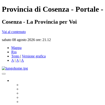
Provincia di Cosenza - Portale -
Cosenza - La Provincia per Voi
Vai al contenuto
sabato 08 agosto 2026 ore: 21.12
Mappa
Rss
Testo
|
Versione grafica
A
|
A
|
A
Governo
Presidente
Consiglio Provinciale
Consiglieri Delegati
Assemblea dei Sindaci
Commissioni Consiliari