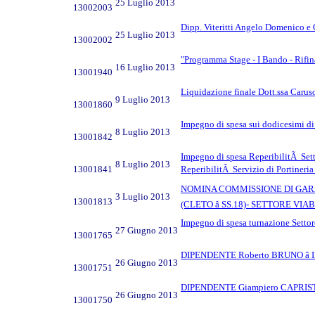
25 Luglio 2013
13002003
Dipp. Viteritti Angelo Domenico e
25 Luglio 2013
13002002
"Programma Stage - I Bando - Rifin
16 Luglio 2013
13001940
Liquidazione finale Dott.ssa Carus
9 Luglio 2013
13001860
Impegno di spesa sui dodicesimi di
8 Luglio 2013
13001842
Impegno di spesa ReperibilitÃ Sett
8 Luglio 2013
13001841
ReperibilitÃ Servizio di Portineri
NOMINA COMMISSIONE DI GARA RE
3 Luglio 2013
13001813
(CLETO â SS.18)- SETTORE VIAB
Impegno di spesa turnazione Settor
27 Giugno 2013
13001765
DIPENDENTE Roberto BRUNO â
26 Giugno 2013
13001751
DIPENDENTE Giampiero CAPRIST
26 Giugno 2013
13001750