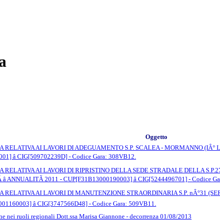
a
Oggetto
 RELATIVA AI LAVORI DI ADEGUAMENTO S.P. SCALEA - MORMANNO (IÂ° 
1] â CIG[509702239D] - Codice Gara: 308VB12.
RELATIVA AI LAVORI DI RIPRISTINO DELLA SEDE STRADALE DELLA S.P.2
 ANNUALITÃ 2011 - CUP[F31B13000190003] â CIG[5244496701] - Codice Ga
ELATIVA AI LAVORI DI MANUTENZIONE STRAORDINARIA S.P. nÂ°31 (SERRA
1160003] â CIG[3747566D48] - Codice Gara: 509VB11.
ne nei ruoli regionali Dott.ssa Marisa Giannone - decorrenza 01/08/2013