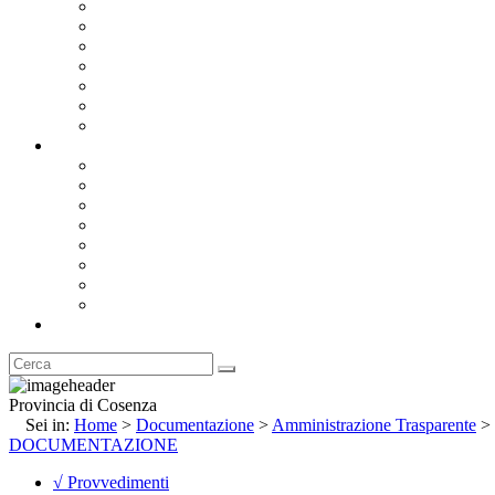
Bandi e Avvisi di Gara
Concorsi e ricerca personale
Bilanci
Amministrazione Trasparente
Statuto
Regolamenti
Provincia
Stemma e Gonfalone
Palazzo della Provincia
Le Sedi della Provincia
Territorio
I Comuni
Enti e Istituzioni
Rubrica
Provincia di Cosenza
Sei in:
Home
>
Documentazione
>
Amministrazione Trasparente
>
DOCUMENTAZIONE
√ Provvedimenti