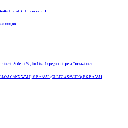
tratto fino al 31 Dicembre 2013
 60.000,00
ortineria Sede di Vaglio Lise. Impegno di spesa Turnazione e
 CANNAVALI), S.P. nÂ°52 (CLETO â SAVUTO) E S.P. nÂ°54