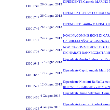
DIPENDENTE Carmelo MARINO â
26 Giugno 2013
13001749
DIPENDENTE Felice CORRADO â
26 Giugno 2013
13001747
DIPENDENTE Attilio MARINO â
26 Giugno 2013
13001746
NOMINA COMMISSIONE DI GARA 
24 Giugno 2013
13001707
GABRIELLI NÂ°49 â COSENZA â
NOMINA COMMISSIONE DI GARA 
24 Giugno 2013
13001706
DICHIARATI DANNEGGIATI AI SE
Dipendente Amato Andrea matr.2751
17 Giugno 2013
13001643
Dipendente Caprio Angela Matr. 20
17 Giugno 2013
13001642
Dipendente Nicoletti Raffaella mat
12 Giugno 2013
13001572
01/07/2011-30/06/2012 e 01/07/2
Dipendente Turco Salvatore- Corre
4 Giugno 2013
13001476
Dipendente Giannico Carla- Corre
4 Giugno 2013
13001475