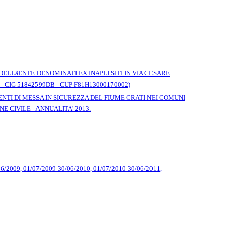
LâENTE DENOMINATI EX INAPLI SITI IN VIA CESARE
 - CIG 51842599DB - CUP F81H13000170002)
ENTI DI MESSA IN SICUREZZA DEL FIUME CRATI NEI COMUNI
E CIVILE - ANNUALITA' 2013.
 30/06/2009, 01/07/2009-30/06/2010, 01/07/2010-30/06/2011,