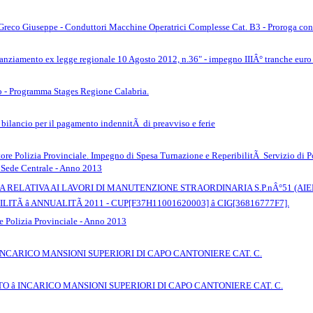
 Greco Giuseppe - Conduttori Macchine Operatrici Complesse Cat. B3 - Proroga con
anziamento ex legge regionale 10 Agosto 2012, n.36" - impegno IIIÂ° tranche euro
o - Programma Stages Regione Calabria.
 bilancio per il pagamento indennitÃ di preavviso e ferie
ore Polizia Provinciale. Impegno di Spesa Turnazione e ReperibilitÃ Servizio di P
a Sede Centrale - Anno 2013
LATIVA AI LAVORI DI MANUTENZIONE STRAORDINARIA S.P.nÂ°51 (AIELLO â
ILITÃ â ANNUALITÃ 2011 - CUP[F37H11001620003] â CIG[36816777F7].
e Polizia Provinciale - Anno 2013
 INCARICO MANSIONI SUPERIORI DI CAPO CANTONIERE CAT. C.
O â INCARICO MANSIONI SUPERIORI DI CAPO CANTONIERE CAT. C.