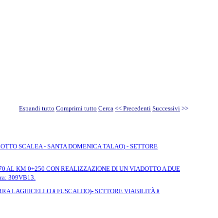
Espandi tutto
Comprimi tutto
Cerca
<< Precedenti
Successivi
>>
LOTTO SCALEA - SANTA DOMENICA TALAO) - SETTORE
70 AL KM 0+250 CON REALIZZAZIONE DI UN VIADOTTO A DUE
ra: 309VB13.
 LAGHICELLO â FUSCALDO)- SETTORE VIABILITÃ â