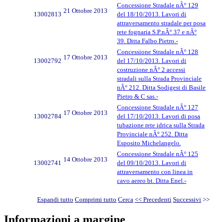
Concessione Stradale nÂ° 129
21 Ottobre 2013
13002813
del 18/10/2013. Lavori di
attraversamento stradale per posa
rete fognaria S.P.nÂ° 37 e nÂ°
39. Ditta Falbo Pietro.-
Concessione Stradale nÂ° 128
17 Ottobre 2013
13002792
del 17/10/2013. Lavori di
costruzione nÂ° 2 accessi
stradali sulla Strada Provinciale
nÂ° 212. Ditta Sodigest di Basile
Pietro & C sas.-
Concessione Stradale nÂ° 127
17 Ottobre 2013
13002784
del 17/10/2013. Lavori di posa
tubazione rete idrica sulla Strada
Provinciale nÂ° 252. Ditta
Esposito Michelangelo.
Concessione Stradale nÂ° 125
14 Ottobre 2013
13002741
del 09/10/2013. Lavori di
attraversamento con linea in
cavo aereo bt. Ditta Enel.-
Espandi tutto
Comprimi tutto
Cerca
<< Precedenti
Successivi
>>
Informazioni a margine