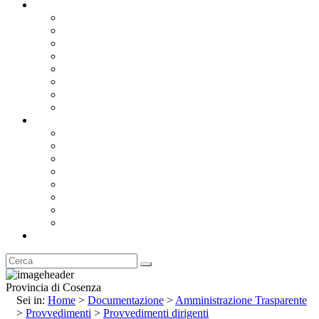
Documentazione
Albo Pretorio OnLine
Bandi e Avvisi di Gara
Concorsi e ricerca personale
Bilanci
Amministrazione Trasparente
Statuto
Regolamenti
Provincia
Stemma e Gonfalone
Palazzo della Provincia
Le Sedi della Provincia
Territorio
I Comuni
Enti e Istituzioni
Rubrica
Provincia di Cosenza
Sei in:
Home
>
Documentazione
>
Amministrazione Trasparente
>
Provvedimenti
>
Provvedimenti dirigenti