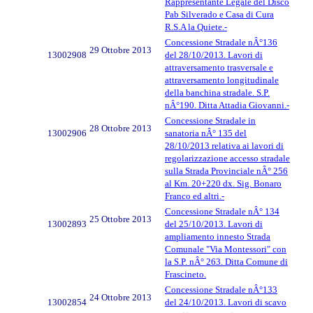
Rappresentante Legale del Disco
Pab Silverado e Casa di Cura
R.S.A la Quiete.-
Concessione Stradale nÂ°136
29 Ottobre 2013
13002908
del 28/10/2013. Lavori di
attraversamento trasversale e
attraversamento longitudinale
della banchina stradale. S.P.
nÂ°190. Ditta Attadia Giovanni.-
Concessione Stradale in
28 Ottobre 2013
13002906
sanatoria nÂ° 135 del
28/10/2013 relativa ai lavori di
regolarizzazione accesso stradale
sulla Strada Provinciale nÂ° 256
al Km. 20+220 dx. Sig. Bonaro
Franco ed altri.-
Concessione Stradale nÂ° 134
25 Ottobre 2013
13002893
del 25/10/2013. Lavori di
ampliamento innesto Strada
Comunale "Via Montessori" con
la S.P. nÂ° 263. Ditta Comune di
Frascineto.
Concessione Stradale nÂ°133
24 Ottobre 2013
13002854
del 24/10/2013. Lavori di scavo