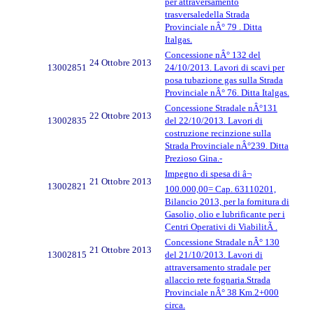
per attraversamento
trasversaledella Strada
Provinciale nÂ° 79 . Ditta
Italgas.
Concessione nÂ° 132 del
24 Ottobre 2013
13002851
24/10/2013. Lavori di scavi per
posa tubazione gas sulla Strada
Provinciale nÂ° 76. Ditta Italgas.
Concessione Stradale nÂ°131
22 Ottobre 2013
13002835
del 22/10/2013. Lavori di
costruzione recinzione sulla
Strada Provinciale nÂ°239. Ditta
Prezioso Gina.-
Impegno di spesa di â¬
21 Ottobre 2013
13002821
100.000,00= Cap. 63110201,
Bilancio 2013, per la fornitura di
Gasolio, olio e lubrificante per i
Centri Operativi di ViabilitÃ .
Concessione Stradale nÂ° 130
21 Ottobre 2013
13002815
del 21/10/2013. Lavori di
attraversamento stradale per
allaccio rete fognaria.Strada
Provinciale nÂ° 38 Km.2+000
circa.