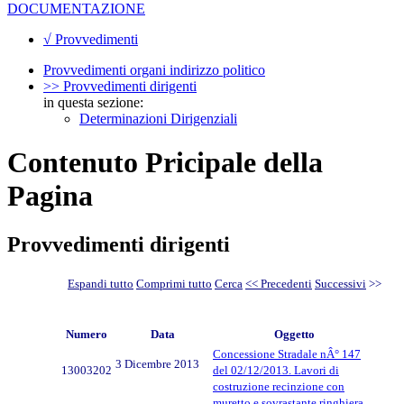
DOCUMENTAZIONE
√ Provvedimenti
Provvedimenti organi indirizzo politico
>> Provvedimenti dirigenti
in questa sezione:
Determinazioni Dirigenziali
Contenuto Pricipale della
Pagina
Provvedimenti dirigenti
Espandi tutto
Comprimi tutto
Cerca
<< Precedenti
Successivi
>>
Numero
Data
Oggetto
Concessione Stradale nÂ° 147
3 Dicembre 2013
13003202
del 02/12/2013. Lavori di
costruzione recinzione con
muretto e sovrastante ringhiera