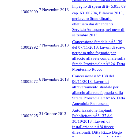
Impegno di spesa di â¬ 5.955,09
7 Novembre 2013
13002999
cap. 63100204, Bilancio 2013,
per lavoro Straordinario
effettuato dai dipendenti
Servizio Autoparco, nel mese di
settembre 2013.
Concessione Stradale nÂ° 139
7 Novembre 2013
13002992
del 07/11/2013. Lavori di scavo
per posa tubo fognario per
allaccio alla rete comunale sulla
Strada Provinciale nÂ° 24. Ditta
Montesano Rocco.
Concessione nÂ° 138 del
6 Novembre 2013
13002972
06/11/2013. Lavori di
attraversamento stradale per
allaccio alla rete fognaria sulla
Strada Provinciale nÂ° 45. Ditta
Amendola Francesco.-
Autorizzazione Impianti
31 Ottobre 2013
13002925
Pubblicitari nÂ° 137 del
30/10/2013 . Lavori di
installazione nÂ°4 frecce
direzionali. Ditta Rizzo Diego