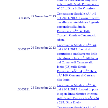
in ferro sulla Srada Provinciale n
Â° 241. Ditta Stillo Vittorio.-
Concessione Stradale nÂ° 146
29 Novembre 2013
13003185
del 29/11/2013 . Lavori di scavo
per allaccio rete idrica e fognaria
comunale sulla Strada
Provinciale nÂ° 14 . Ditta
Truscelli Grazia e Cauteruccio
Abata.
Concessione Stradale nÂ° 144
26 Novembre 2013
13003137
del 25/11/2013. Lavori di
costruzione ampliamento della
rete idrica in localitÃ Altabella
nel Comune di Cassano allo
Ionio (CS) sulle Strade
Provinciali nÂ°164, nÂ° 165 e
nÂ° 166. Comune di Cassano
allo Ionio.-
Concessione Stradale nÂ° 143
25 Novembre 2013
13003121
del 25/11/2013 . Lavori di posa
in opera linea elettrica interrata
sulle Strade Provinciali nÂ° 234
e 229. Ditta Enel.-
Concessione Stradale nÂ° 142