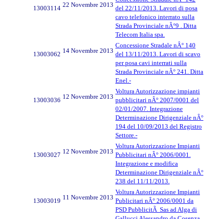
22 Novembre 2013
13003114
del 22/11/2013. Lavori di posa
cavo telefonico interrato sulla
Strada Provinciale nÂ°9 . Ditta
Telecom Italia spa.
Concessione Stradale nÂ° 140
14 Novembre 2013
13003062
del 13/11/2013. Lavori di scavo
per posa cavi interrati sulla
Strada Provinciale nÂ° 241. Ditta
Enel.-
Voltura Autorizzazione impianti
12 Novembre 2013
13003036
pubblicitari nÂ° 2007/0001 del
02/01/2007. Integrazione
Determinazione Dirigenziale nÂ°
194 del 10/09/2013 del Registro
Settore.-
Voltura Autorizzazione Impianti
12 Novembre 2013
13003027
Pubblicitari nÂ° 2006/0001.
Integrazione e modifica
Determinazione Dirigenziale nÂ°
238 del 11/11/2013.
Voltura Autorizzazione Impianti
11 Novembre 2013
13003019
Publicitari nÂ° 2006/0001 da
PSD PubblicitÃ Sas ad Alga di
Gallucci Alessandro da Cosenza.