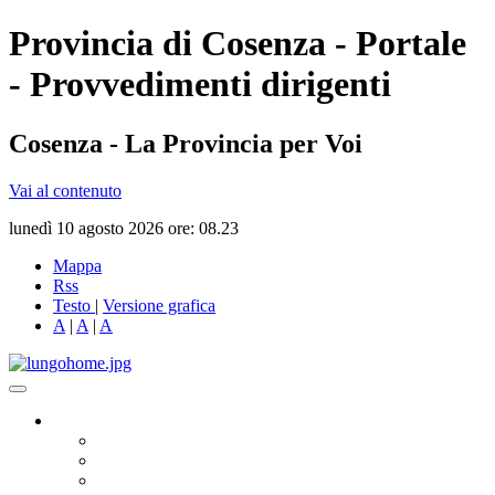
Provincia di Cosenza - Portale
- Provvedimenti dirigenti
Cosenza - La Provincia per Voi
Vai al contenuto
lunedì 10 agosto 2026 ore: 08.23
Mappa
Rss
Testo
|
Versione grafica
A
|
A
|
A
Governo
Presidente
Consiglio Provinciale
Consiglieri Delegati