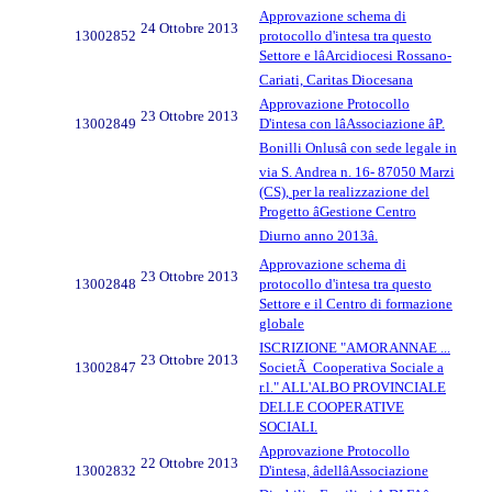
Approvazione schema di
24 Ottobre 2013
13002852
protocollo d'intesa tra questo
Settore e lâArcidiocesi Rossano-
Cariati, Caritas Diocesana
Approvazione Protocollo
23 Ottobre 2013
13002849
D'intesa con lâAssociazione âP.
Bonilli Onlusâ con sede legale in
via S. Andrea n. 16- 87050 Marzi
(CS), per la realizzazione del
Progetto âGestione Centro
Diurno anno 2013â.
Approvazione schema di
23 Ottobre 2013
13002848
protocollo d'intesa tra questo
Settore e il Centro di formazione
globale
ISCRIZIONE "AMORANNAE ...
23 Ottobre 2013
13002847
SocietÃ Cooperativa Sociale a
r.l." ALL'ALBO PROVINCIALE
DELLE COOPERATIVE
SOCIALI.
Approvazione Protocollo
22 Ottobre 2013
13002832
D'intesa, âdellâAssociazione