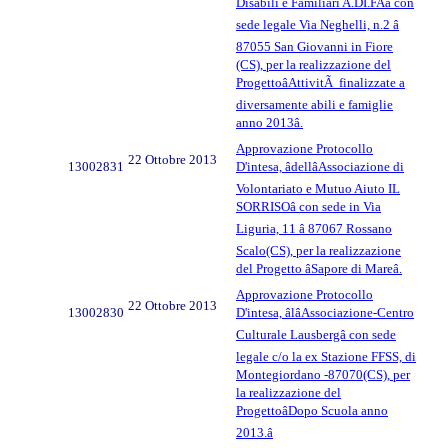
Disabili e Familiari A.DI.FAâ con
sede legale Via Neghelli, n.2 â
87055 San Giovanni in Fiore
(CS), per la realizzazione del
ProgettoâAttivitÃ finalizzate a
diversamente abili e famiglie
anno 2013â.
Approvazione Protocollo
22 Ottobre 2013
13002831
D'intesa, âdellâAssociazione di
Volontariato e Mutuo Aiuto IL
SORRISOâ con sede in Via
Liguria, 11 â 87067 Rossano
Scalo(CS), per la realizzazione
del Progetto âSapore di Mareâ.
Approvazione Protocollo
22 Ottobre 2013
13002830
D'intesa, âlâAssociazione-Centro
Culturale Lausbergâ con sede
legale c/o la ex Stazione FFSS, di
Montegiordano -87070(CS), per
la realizzazione del
ProgettoâDopo Scuola anno
2013.â