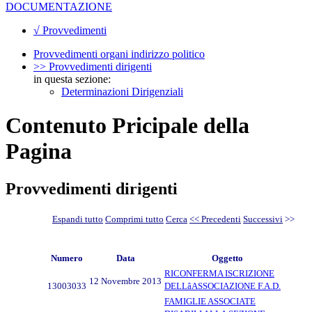
DOCUMENTAZIONE
√ Provvedimenti
Provvedimenti organi indirizzo politico
>> Provvedimenti dirigenti
in questa sezione:
Determinazioni Dirigenziali
Contenuto Pricipale della
Pagina
Provvedimenti dirigenti
Espandi tutto
Comprimi tutto
Cerca
<< Precedenti
Successivi
>>
Numero
Data
Oggetto
RICONFERMA ISCRIZIONE
12 Novembre 2013
13003033
DELLâASSOCIAZIONE F.A.D.
FAMIGLIE ASSOCIATE