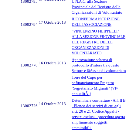
13002795
U.N.A.C. alla Sezione
Provinciale del Registro delle
Organizzazioni di Volontariato
RICONFERMA ISCRIZIONE
17 Ottobre 2013
13002794
DELLâASSOCIAZIONE
"VINCENZINO FILIPPELLI"
ALLA SEZIONE PROVINCIALE
DEL REGISTRO DELLE
ORGANIZZAZIONI DI
VOLONTARIATO
Approvazione schema di
16 Ottobre 2013
13002770
protocollo d'intesa tra questo
Settore e lâAss.ne di volontariato
Torre del Cupo per
cofinanziamento Progetto
"Segretariato Migranti" (VI^
annualitÃ )
Determina a contrattare - All. II B
14 Ottobre 2013
13002726
- Elenco dei servizi di cui agli
artt. 20 e 21 Codice Appalti -
servizi esclusi - procedura aperta
ampliamento soggetti
ammissibili.