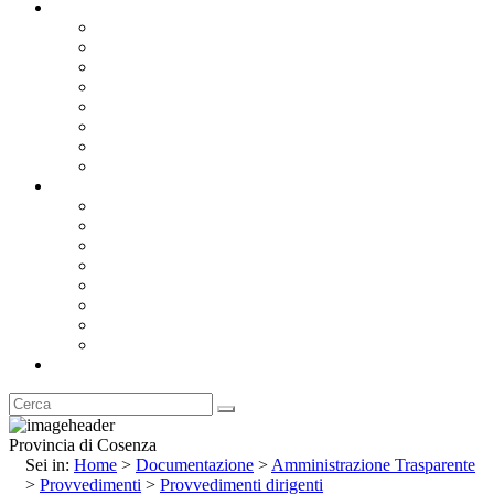
Documentazione
Albo Pretorio OnLine
Bandi e Avvisi di Gara
Concorsi e ricerca personale
Bilanci
Amministrazione Trasparente
Statuto
Regolamenti
Provincia
Stemma e Gonfalone
Palazzo della Provincia
Le Sedi della Provincia
Territorio
I Comuni
Enti e Istituzioni
Rubrica
Provincia di Cosenza
Sei in:
Home
>
Documentazione
>
Amministrazione Trasparente
>
Provvedimenti
>
Provvedimenti dirigenti