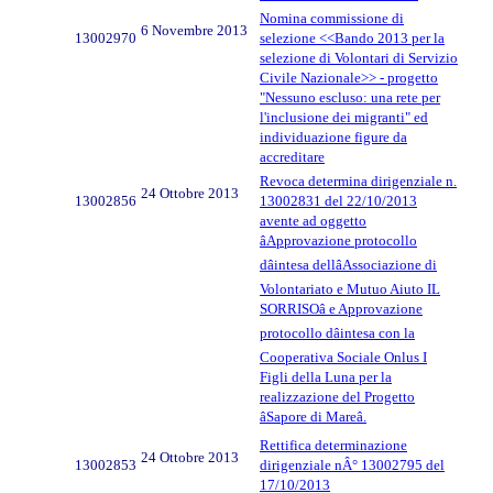
Nomina commissione di
6 Novembre 2013
13002970
selezione <<Bando 2013 per la
selezione di Volontari di Servizio
Civile Nazionale>> - progetto
"Nessuno escluso: una rete per
l'inclusione dei migranti" ed
individuazione figure da
accreditare
Revoca determina dirigenziale n.
24 Ottobre 2013
13002856
13002831 del 22/10/2013
avente ad oggetto
âApprovazione protocollo
dâintesa dellâAssociazione di
Volontariato e Mutuo Aiuto IL
SORRISOâ e Approvazione
protocollo dâintesa con la
Cooperativa Sociale Onlus I
Figli della Luna per la
realizzazione del Progetto
âSapore di Mareâ.
Rettifica determinazione
24 Ottobre 2013
13002853
dirigenziale nÂ° 13002795 del
17/10/2013