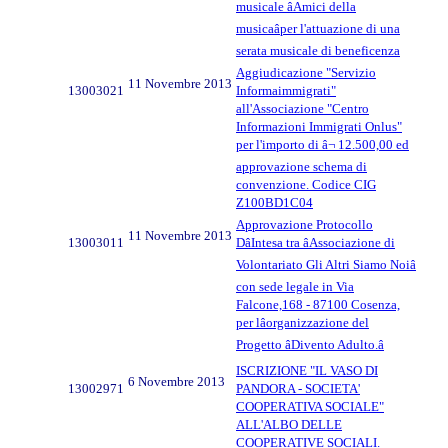
musicale âAmici della
musicaâper l'attuazione di una
serata musicale di beneficenza
Aggiudicazione "Servizio
11 Novembre 2013
13003021
Informaimmigrati"
all'Associazione "Centro
Informazioni Immigrati Onlus"
per l'importo di â¬ 12.500,00 ed
approvazione schema di
convenzione. Codice CIG
Z100BD1C04
Approvazione Protocollo
11 Novembre 2013
13003011
DâIntesa tra âAssociazione di
Volontariato Gli Altri Siamo Noiâ
con sede legale in Via
Falcone,168 - 87100 Cosenza,
per lâorganizzazione del
Progetto âDivento Adulto.â
ISCRIZIONE "IL VASO DI
6 Novembre 2013
13002971
PANDORA - SOCIETA'
COOPERATIVA SOCIALE"
ALL'ALBO DELLE
COOPERATIVE SOCIALI.