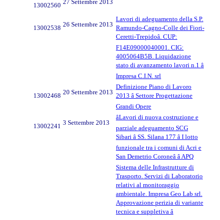
27 Settembre 2013
13002560
Lavori di adeguamento della S.P.
26 Settembre 2013
13002538
Ramundo-Cagno-Colle dei Fiori-
Ceretti-Trepidoâ. CUP:
F14E09000040001. CIG:
4005064B5B. Liquidazione
stato di avanzamento lavori n.1 â
Impresa C.I.N. srl
Definizione Piano di Lavoro
20 Settembre 2013
13002468
2013 â Settore Progettazione
Grandi Opere
âLavori di nuova costruzione e
3 Settembre 2013
13002241
parziale adeguamento SCG
Sibari â SS. Silana 177 â I lotto
funzionale tra i comuni di Acri e
San Demetrio Coroneâ â APQ
Sistema delle Infrastrutture di
Trasporto. Servizi di Laboratorio
relativi al monitoraggio
ambientale. Impresa Geo Lab srl.
Approvazione perizia di variante
tecnica e suppletiva â