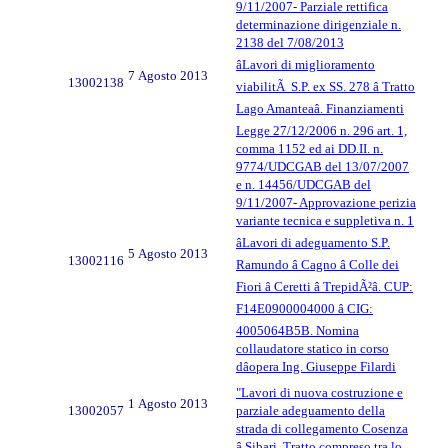
9/11/2007- Parziale rettifica
determinazione dirigenziale n.
2138 del 7/08/2013
âLavori di miglioramento
7 Agosto 2013
13002138
viabilitÃ S.P. ex SS. 278 â Tratto
Lago Amanteaâ. Finanziamenti
Legge 27/12/2006 n. 296 art. 1,
comma 1152 ed ai DD.II. n.
9774/UDCGAB del 13/07/2007
e n. 14456/UDCGAB del
9/11/2007- Approvazione perizia
variante tecnica e suppletiva n. 1
âLavori di adeguamento S.P.
5 Agosto 2013
13002116
Ramundo â Cagno â Colle dei
Fiori â Ceretti â TrepidÃ²â. CUP:
F14E0900004000 â CIG:
4005064B5B. Nomina
collaudatore statico in corso
dâopera Ing. Giuseppe Filardi
"Lavori di nuova costruzione e
1 Agosto 2013
13002057
parziale adeguamento della
strada di collegamento Cosenza
â Sibari. Tratto compreso tra lo