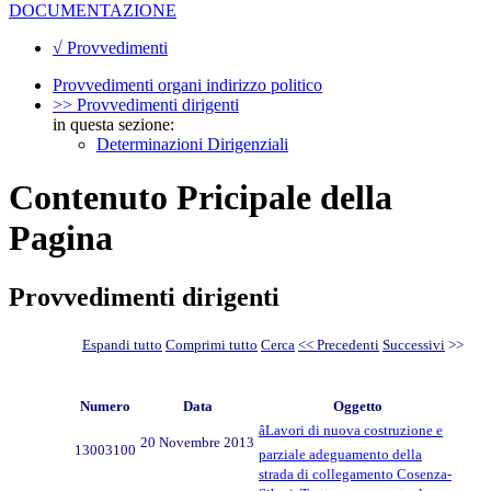
DOCUMENTAZIONE
√ Provvedimenti
Provvedimenti organi indirizzo politico
>> Provvedimenti dirigenti
in questa sezione:
Determinazioni Dirigenziali
Contenuto Pricipale della
Pagina
Provvedimenti dirigenti
Espandi tutto
Comprimi tutto
Cerca
<< Precedenti
Successivi
>>
Numero
Data
Oggetto
âLavori di nuova costruzione e
20 Novembre 2013
13003100
parziale adeguamento della
strada di collegamento Cosenza-