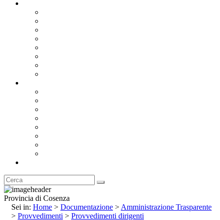
Documentazione
Albo Pretorio OnLine
Bandi e Avvisi di Gara
Concorsi e ricerca personale
Bilanci
Amministrazione Trasparente
Statuto
Regolamenti
Provincia
Stemma e Gonfalone
Palazzo della Provincia
Le Sedi della Provincia
Territorio
I Comuni
Enti e Istituzioni
Rubrica
Provincia di Cosenza
Sei in:
Home
>
Documentazione
>
Amministrazione Trasparente
>
Provvedimenti
>
Provvedimenti dirigenti