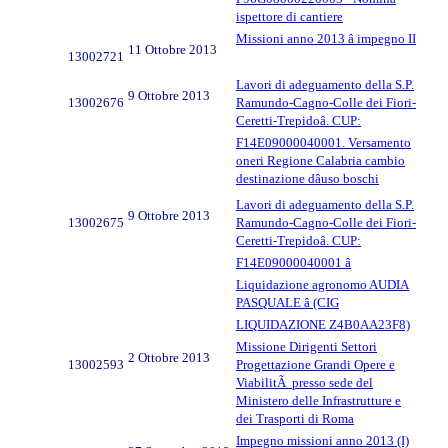
ispettore di cantiere
Missioni anno 2013 â impegno II
11 Ottobre 2013
13002721
Lavori di adeguamento della S.P.
9 Ottobre 2013
13002676
Ramundo-Cagno-Colle dei Fiori-
Ceretti-Trepidoâ. CUP:
F14E09000040001. Versamento
oneri Regione Calabria cambio
destinazione dâuso boschi
Lavori di adeguamento della S.P.
9 Ottobre 2013
13002675
Ramundo-Cagno-Colle dei Fiori-
Ceretti-Trepidoâ. CUP:
F14E09000040001 â
Liquidazione agronomo AUDIA
PASQUALE â (CIG
LIQUIDAZIONE Z4B0AA23F8)
Missione Dirigenti Settori
2 Ottobre 2013
13002593
Progettazione Grandi Opere e
ViabilitÃ presso sede del
Ministero delle Infrastrutture e
dei Trasporti di Roma
Impegno missioni anno 2013 (I)