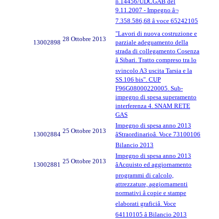
n.14456/UDCGAB del
9.11.2007 - Impegno â¬
7.358.586,68 â voce 65242105
"Lavori di nuova costruzione e
28 Ottobre 2013
13002898
parziale adeguamento della
strada di collegamento Cosenza
â Sibari. Tratto compreso tra lo
svincolo A3 uscita Tarsia e la
SS.106 bis". CUP
F96G08000220005. Sub-
impegno di spesa superamento
interferenza 4. SNAM RETE
GAS
Impegno di spesa anno 2013
25 Ottobre 2013
13002884
âStraordinarioâ. Voce 73100106
Bilancio 2013
Impegno di spesa anno 2013
25 Ottobre 2013
13002881
âAcquisto ed aggiornamento
programmi di calcolo,
attrezzature, aggiornamenti
normativi â copie e stampe
elaborati graficiâ. Voce
64110105 â Bilancio 2013