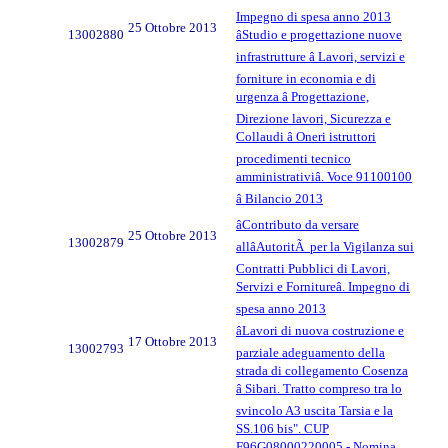
Impegno di spesa anno 2013
25 Ottobre 2013
13002880
âStudio e progettazione nuove
infrastrutture â Lavori, servizi e
forniture in economia e di
urgenza â Progettazione,
Direzione lavori, Sicurezza e
Collaudi â Oneri istruttori
procedimenti tecnico
amministrativiâ. Voce 91100100
â Bilancio 2013
âContributo da versare
25 Ottobre 2013
13002879
allâAutoritÃ per la Vigilanza sui
Contratti Pubblici di Lavori,
Servizi e Fornitureâ. Impegno di
spesa anno 2013
âLavori di nuova costruzione e
17 Ottobre 2013
13002793
parziale adeguamento della
strada di collegamento Cosenza
â Sibari. Tratto compreso tra lo
svincolo A3 uscita Tarsia e la
SS.106 bis". CUP
F96G08000220005 - Nomina