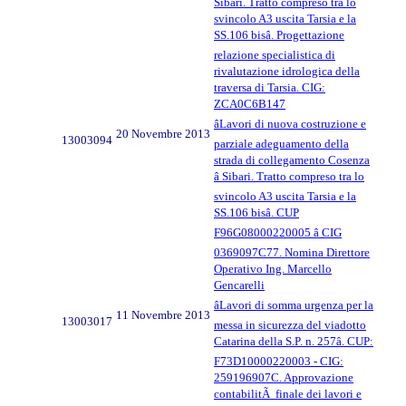
Sibari. Tratto compreso tra lo
svincolo A3 uscita Tarsia e la
SS.106 bisâ. Progettazione
relazione specialistica di
rivalutazione idrologica della
traversa di Tarsia. CIG:
ZCA0C6B147
âLavori di nuova costruzione e
20 Novembre 2013
13003094
parziale adeguamento della
strada di collegamento Cosenza
â Sibari. Tratto compreso tra lo
svincolo A3 uscita Tarsia e la
SS.106 bisâ. CUP
F96G08000220005 â CIG
0369097C77. Nomina Direttore
Operativo Ing. Marcello
Gencarelli
âLavori di somma urgenza per la
11 Novembre 2013
13003017
messa in sicurezza del viadotto
Catarina della S.P. n. 257â. CUP:
F73D10000220003 - CIG:
259196907C. Approvazione
contabilitÃ finale dei lavori e