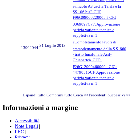
svincolo A3 uscita Tarsia e la
SS.106 bis". CUP
F96G08000220005 â CIG
0369097C77. Approvazione
perizia variante tecnica e
suppletiva n. 1
âCompletamento lavori di
31 Luglio 2013
13002044
ammodernamento della S.S. 660
- tratto funzionale Acri-
Chianetteâ. CUP:
F26G12000460009 - CIG:
44790515CF. Approvazione
perizia variante tecnica e
suppletiva n. 1
Espandi tutto
Comprimi tutto
Cerca
<< Precedenti
Successivi
>>
Informazioni a margine
Accessibilità
|
Note Legali
|
PEC
|
Privacy