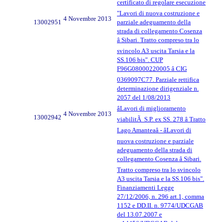
certificato di regolare esecuzione
"Lavori di nuova costruzione e
4 Novembre 2013
13002951
parziale adeguamento della
strada di collegamento Cosenza
â Sibari. Tratto compreso tra lo
svincolo A3 uscita Tarsia e la
SS.106 bis". CUP
F96G08000220005 â CIG
0369097C77. Parziale rettifica
determinazione dirigenziale n.
2057 del 1/08/2013
âLavori di miglioramento
4 Novembre 2013
13002942
viabilitÃ S.P. ex SS. 278 â Tratto
Lago Amanteaâ - âLavori di
nuova costruzione e parziale
adeguamento della strada di
collegamento Cosenza â Sibari.
Tratto compreso tra lo svincolo
A3 uscita Tarsia e la SS.106 bis".
Finanziamenti Legge
27/12/2006, n. 296 art.1, comma
1152 e DD.II. n. 9774/UDCGAB
del 13.07.2007 e