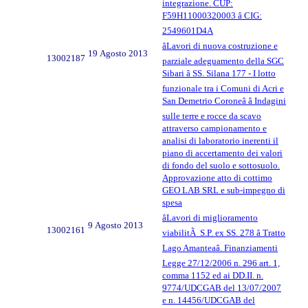
integrazione. CUP:
F59H11000320003 â CIG:
2549601D4A
âLavori di nuova costruzione e
19 Agosto 2013
13002187
parziale adeguamento della SGC
Sibari â SS. Silana 177 - I lotto
funzionale tra i Comuni di Acri e
San Demetrio Coroneâ â Indagini
sulle terre e rocce da scavo
attraverso campionamento e
analisi di laboratorio inerenti il
piano di accertamento dei valori
di fondo del suolo e sottosuolo.
Approvazione atto di cottimo
GEO LAB SRL e sub-impegno di
spesa
âLavori di miglioramento
9 Agosto 2013
13002161
viabilitÃ S.P. ex SS. 278 â Tratto
Lago Amanteaâ. Finanziamenti
Legge 27/12/2006 n. 296 art. 1,
comma 1152 ed ai DD.II. n.
9774/UDCGAB del 13/07/2007
e n. 14456/UDCGAB del