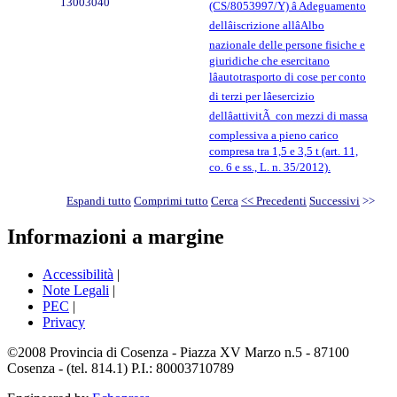
13003040
(CS/8053997/Y) â Adeguamento
dellâiscrizione allâAlbo
nazionale delle persone fisiche e
giuridiche che esercitano
lâautotrasporto di cose per conto
di terzi per lâesercizio
dellâattivitÃ con mezzi di massa
complessiva a pieno carico
compresa tra 1,5 e 3,5 t (art. 11,
co. 6 e ss., L. n. 35/2012).
Espandi tutto
Comprimi tutto
Cerca
<< Precedenti
Successivi
>>
Informazioni a margine
Accessibilità
|
Note Legali
|
PEC
|
Privacy
©2008 Provincia di Cosenza - Piazza XV Marzo n.5 - 87100
Cosenza - (tel. 814.1) P.I.: 80003710789