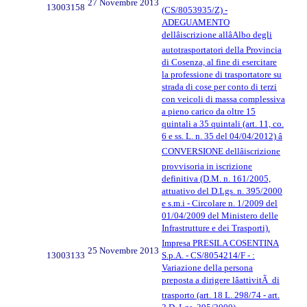
27 Novembre 2013
13003158
(CS/8053935/Z) -
ADEGUAMENTO
dellâiscrizione allâAlbo degli
autotrasportatori della Provincia
di Cosenza, al fine di esercitare
la professione di trasportatore su
strada di cose per conto di terzi
con veicoli di massa complessiva
a pieno carico da oltre 15
quintali a 35 quintali (art. 11, co.
6 e ss. L. n. 35 del 04/04/2012) â
CONVERSIONE dellâiscrizione
provvisoria in iscrizione
definitiva (D.M. n. 161/2005,
attuativo del D.Lgs. n. 395/2000
e s.m.i - Circolare n. 1/2009 del
01/04/2009 del Ministero delle
Infrastrutture e dei Trasporti).
Impresa PRESILA COSENTINA
25 Novembre 2013
13003133
S.p.A. - CS/8054214/F - :
Variazione della persona
preposta a dirigere lâattivitÃ di
trasporto (art. 18 L. 298/74 - art.