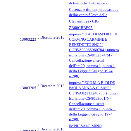
di trasporto Trebisacce â
Cosenza e ritorno, in occasione
dellâevento âFesta delle
Clementineâ - CIG
ZB60CBBE07.
impresa " ITALTRASPORTI DI
5 Dicembre 2013
13003223
CORVINO CARMINE E
BENEDETTO SNC" (
C.F/IVA00965960784 ) numero
iscrizione CS/8052374/M -
Cancellazione ai sensi
dell'art.20, comma 1, punto 1,
della Legge 6 Giugno 1974
n.298;
impresa " ECO M.A.B. DI DE
3 Dicembre 2013
13003205
PAOLA ANNA & C. SAS" (
C.F/IVA 02113240788 ) numero
iscrizione CS/8053661/N -
Cancellazione ai sensi
dell'art.20, comma 1, punto 1,
della Legge 6 Giugno 1974
n.298;
IMPRESA âCIMINO
3 Dicembre 2013