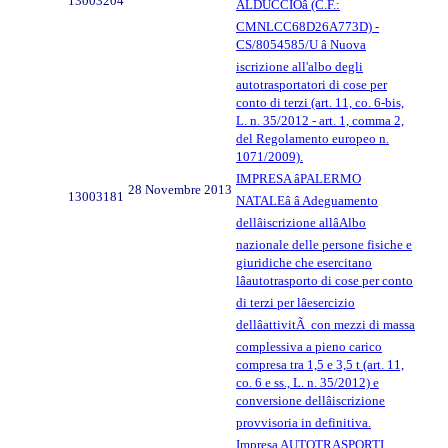
13003204
ALDUCCIOâ (C.F.:
CMNLCC68D26A773D) -
CS/8054585/U â Nuova
iscrizione all'albo degli
autotrasportatori di cose per
conto di terzi (art. 11, co. 6-bis,
L. n. 35/2012 - art. 1, comma 2,
del Regolamento europeo n.
1071/2009).
IMPRESA âPALERMO
28 Novembre 2013
13003181
NATALEâ â Adeguamento
dellâiscrizione allâAlbo
nazionale delle persone fisiche e
giuridiche che esercitano
lâautotrasporto di cose per conto
di terzi per lâesercizio
dellâattivitÃ con mezzi di massa
complessiva a pieno carico
compresa tra 1,5 e 3,5 t (art. 11,
co. 6 e ss., L. n. 35/2012) e
conversione dellâiscrizione
provvisoria in definitiva.
Impresa AUTOTRASPORTI