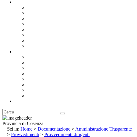
Documentazione
Albo Pretorio OnLine
Bandi e Avvisi di Gara
Concorsi e ricerca personale
Bilanci
Amministrazione Trasparente
Statuto
Regolamenti
Provincia
Stemma e Gonfalone
Palazzo della Provincia
Le Sedi della Provincia
Territorio
I Comuni
Enti e Istituzioni
Rubrica
Provincia di Cosenza
Sei in:
Home
>
Documentazione
>
Amministrazione Trasparente
>
Provvedimenti
>
Provvedimenti dirigenti