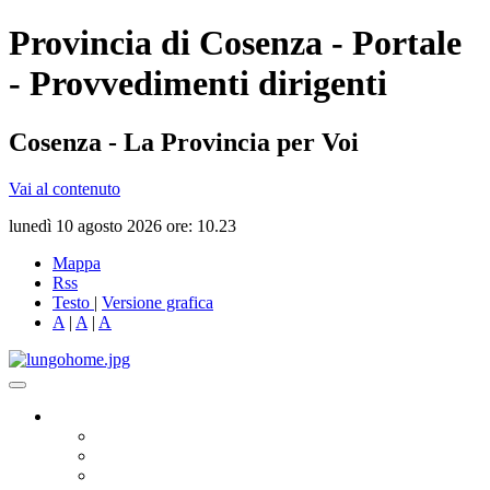
Provincia di Cosenza - Portale
- Provvedimenti dirigenti
Cosenza - La Provincia per Voi
Vai al contenuto
lunedì 10 agosto 2026 ore: 10.23
Mappa
Rss
Testo
|
Versione grafica
A
|
A
|
A
Governo
Presidente
Consiglio Provinciale
Consiglieri Delegati