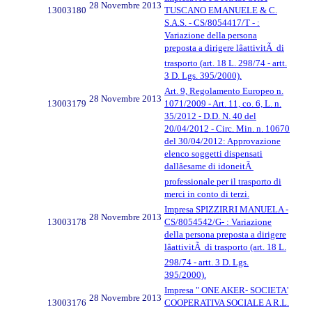
28 Novembre 2013
13003180
TUSCANO EMANUELE & C.
S.A.S. - CS/8054417/T - :
Variazione della persona
preposta a dirigere lâattivitÃ di
trasporto (art. 18 L. 298/74 - artt.
3 D. Lgs. 395/2000).
Art. 9, Regolamento Europeo n.
28 Novembre 2013
13003179
1071/2009 - Art. 11, co. 6, L. n.
35/2012 - D.D. N. 40 del
20/04/2012 - Circ. Min. n. 10670
del 30/04/2012: Approvazione
elenco soggetti dispensati
dallâesame di idoneitÃ
professionale per il trasporto di
merci in conto di terzi.
Impresa SPIZZIRRI MANUELA -
28 Novembre 2013
13003178
CS/8054542/G- : Variazione
della persona preposta a dirigere
lâattivitÃ di trasporto (art. 18 L.
298/74 - artt. 3 D. Lgs.
395/2000).
Impresa " ONE AKER- SOCIETA'
28 Novembre 2013
13003176
COOPERATIVA SOCIALE A R.L.