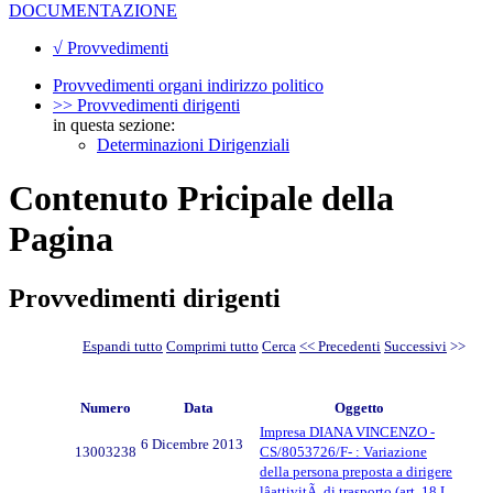
DOCUMENTAZIONE
√ Provvedimenti
Provvedimenti organi indirizzo politico
>> Provvedimenti dirigenti
in questa sezione:
Determinazioni Dirigenziali
Contenuto Pricipale della
Pagina
Provvedimenti dirigenti
Espandi tutto
Comprimi tutto
Cerca
<< Precedenti
Successivi
>>
Numero
Data
Oggetto
Impresa DIANA VINCENZO -
6 Dicembre 2013
13003238
CS/8053726/F- : Variazione
della persona preposta a dirigere
lâattivitÃ di trasporto (art. 18 L.