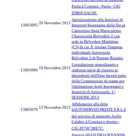
Paola â Cosenza - Paola - CIG
ZDB0C6AC0E.
Autorizzazione alle funzioni di
20 Novembre 2013
13003095
Istruttore/Insegnante della Sig.ra
Carrozzino Anna Maria presso
l'Autoscuola Belvedere 2 con
sede in Belvedere Marittimo
(CS) di cui Ã¨ titolare l'impresa
individuale Autoscuola
Belvedere 2 di Perrone Rosario.
Liquidazione straordinario e
19 Novembre 2013
13003090
rimborso spese di viaggio ai
dipendenti dell'Ente facenti parte
della Commissione di esame per
l'abilitazione degli Insegnanti e
Istruttori di Autoscuola. 1^
SESSIONE 2013
Affidamento alla ditta
15 Novembre 2013
13003078
âAUTOSERVIZI PREITE S.R.L.â
del servizio di trasporto Aiello
Calabro â Cosenza e ritorno -
CIG ZF70C5BE7C.
Impresa âBASUINO GIOVANNIâ