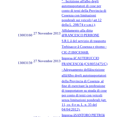
" : Iscrizione all'albo degli
autotrasportatori di cose per
conto di terzi della Provincia di
Cosenza con limitazioni
ponderali sui veicoli ( art.12
della L. 298/74 e s.m.i.);
Affidamento alla ditta
27 Novembre 2013
13003160
âFRANCESCO PERRONE
S.R.L.â del servizio di trasporto
Trebisacce â Cosenza e ritorno -
CIG Z1B0C8366B.
Impresa âCAUTERUCCIO
27 Novembre 2013
13003159
FRANCESCOâ (CS/8053475/C)
- Adeguamento dellâiscrizione
allâAlbo degli autotrasportatori
della Provincia di Cosenza, al
fine di esercitare la professione
di trasportatore su strada di cose
per conto di terzi con veicoli
senza limitazioni ponderali (art.
11, co. 6 e ss. L. n. 35 del
04/04/2012).
Impresa âSANTORO PIETROâ