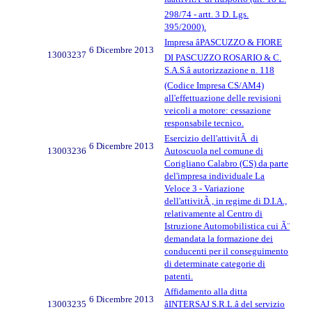
298/74 - artt. 3 D. Lgs.
395/2000).
Impresa âPASCUZZO & FIORE
6 Dicembre 2013
13003237
DI PASCUZZO ROSARIO & C.
S.A.S.â autorizzazione n. 118
(Codice Impresa CS/AM4)
all'effettuazione delle revisioni
veicoli a motore: cessazione
responsabile tecnico.
Esercizio dell'attivitÃ di
6 Dicembre 2013
13003236
Autoscuola nel comune di
Corigliano Calabro (CS) da parte
del'impresa individuale La
Veloce 3 - Variazione
dell'attivitÃ , in regime di D.I.A.,
relativamente al Centro di
Istruzione Automobilistica cui Ã¨
demandata la formazione dei
conducenti per il conseguimento
di determinate categorie di
patenti.
Affidamento alla ditta
6 Dicembre 2013
13003235
âINTERSAJ S.R.L.â del servizio