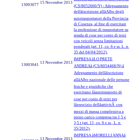
15 Novembre 2013
13003077
(CS/8052660/Y) - Adeguamento
dellâiscrizione allâAlbo degli
autotrasportatori della Provincia
di Cosenza, al fine di esercitare
la professione di trasportatore su
strada di cose per conto di terzi
con veicoli senza limitazioni
ponderali (art. 11, co. 6 e ss. L. n.
35 del 04/04/2012).
IMPRESA âLO PRETE
13 Novembre 2013
13003041
ANDREAâ (CS/8054468/N) â
Adeguamento dellâiscrizione
allâAlbo nazionale delle persone
fisiche e giuridiche che
esercitano lâautotrasporto di
cose per conto di terzi per
lâesercizio dellâattivitÃ con
mezzi di massa complessiva a
pieno carico compresa tra 1,5 e
3,5 t (art. 11, co. 6 e ss., L. n.
35/2012).
IMPRESA âMORELLI ANNAâ
13 Novembre 2013