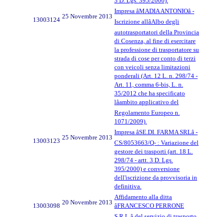
3 D. Lgs. 395/2000).
Impresa âMADIA ANTONIOâ -
25 Novembre 2013
13003124
Iscrizione allâAlbo degli
autotrasportatori della Provincia
di Cosenza, al fine di esercitare
la professione di trasportatore su
strada di cose per conto di terzi
con veicoli senza limitazioni
ponderali (Art. 12 L. n. 298/74 -
Art. 11, comma 6-bis, L. n.
35/2012 che ha specificato
lâambito applicativo del
Regolamento Europeo n.
1071/2009).
Impresa âSE.DI. FARMA SRLâ -
25 Novembre 2013
13003123
CS/8053663/Q- : Variazione del
gestore dei trasporti (art. 18 L.
298/74 - artt. 3 D. Lgs.
395/2000) e conversione
dell'iscrizione da provvisoria in
definitiva.
Affidamento alla ditta
20 Novembre 2013
13003098
âFRANCESCO PERRONE
S.R.L.â del servizio di trasporto