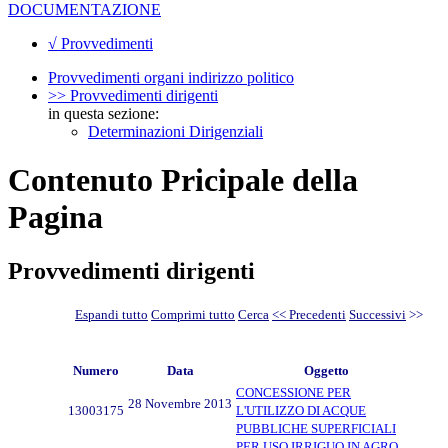
DOCUMENTAZIONE
√ Provvedimenti
Provvedimenti organi indirizzo politico
>> Provvedimenti dirigenti
in questa sezione:
Determinazioni Dirigenziali
Contenuto Pricipale della
Pagina
Provvedimenti dirigenti
Espandi tutto
Comprimi tutto
Cerca
<< Precedenti
Successivi
>>
Numero
Data
Oggetto
CONCESSIONE PER
28 Novembre 2013
13003175
L'UTILIZZO DI ACQUE
PUBBLICHE SUPERFICIALI
PER USO IRRIGUO IN AGRO