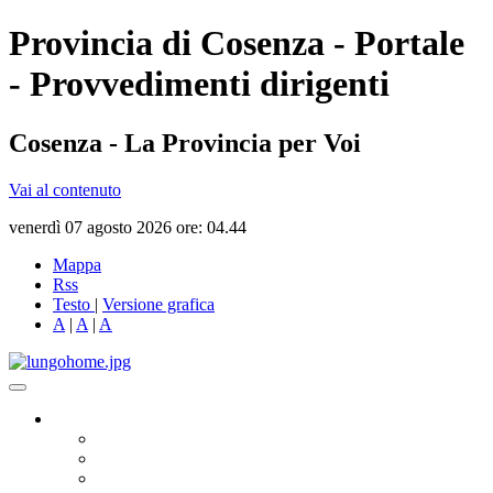
Provincia di Cosenza - Portale
- Provvedimenti dirigenti
Cosenza - La Provincia per Voi
Vai al contenuto
venerdì 07 agosto 2026 ore: 04.44
Mappa
Rss
Testo
|
Versione grafica
A
|
A
|
A
Governo
Presidente
Consiglio Provinciale
Consiglieri Delegati