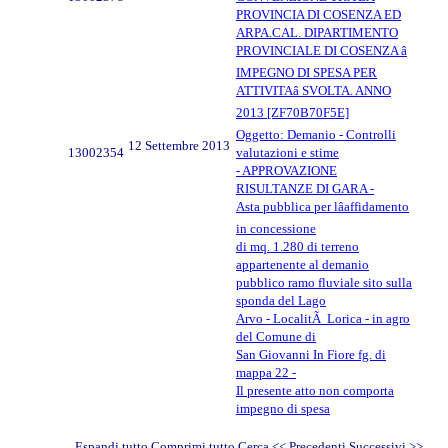
PROVINCIA DI COSENZA ED
ARPA.CAL. DIPARTIMENTO
PROVINCIALE DI COSENZA â
IMPEGNO DI SPESA PER
ATTIVITAâ SVOLTA. ANNO
2013 [ZF70B70F5E]
Oggetto: Demanio - Controlli
12 Settembre 2013
13002354
valutazioni e stime
- APPROVAZIONE
RISULTANZE DI GARA -
Asta pubblica per lâaffidamento
in concessione
di mq. 1.280 di terreno
appartenente al demanio
pubblico ramo fluviale sito sulla
sponda del Lago
Arvo - LocalitÃ Lorica - in agro
del Comune di
San Giovanni In Fiore fg. di
mappa 22 -
Il presente atto non comporta
impegno di spesa
Espandi tutto
Comprimi tutto
Cerca
<< Precedenti
Successivi
>>