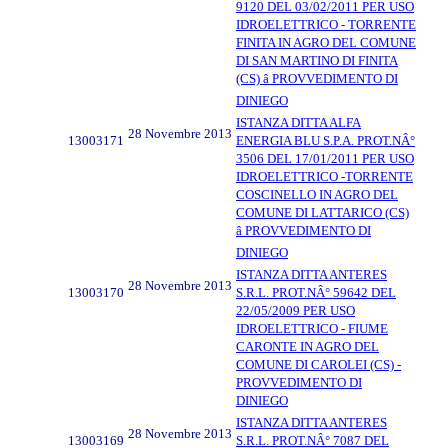
9120 DEL 03/02/2011 PER USO
IDROELETTRICO - TORRENTE
FINITA IN AGRO DEL COMUNE
DI SAN MARTINO DI FINITA
(CS) â PROVVEDIMENTO DI
DINIEGO
ISTANZA DITTA ALFA
28 Novembre 2013
13003171
ENERGIA BLU S.P.A. PROT.NÂ°
3506 DEL 17/01/2011 PER USO
IDROELETTRICO -TORRENTE
COSCINELLO IN AGRO DEL
COMUNE DI LATTARICO (CS)
â PROVVEDIMENTO DI
DINIEGO
ISTANZA DITTA ANTERES
28 Novembre 2013
13003170
S.R.L. PROT.NÂ° 59642 DEL
22/05/2009 PER USO
IDROELETTRICO - FIUME
CARONTE IN AGRO DEL
COMUNE DI CAROLEI (CS) -
PROVVEDIMENTO DI
DINIEGO
ISTANZA DITTA ANTERES
28 Novembre 2013
13003169
S.R.L. PROT.NÂ° 7087 DEL