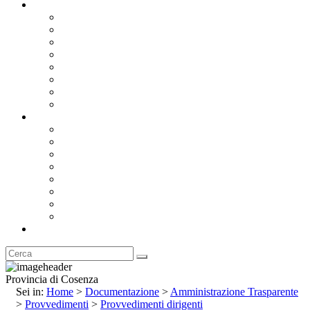
Documentazione
Albo Pretorio OnLine
Bandi e Avvisi di Gara
Concorsi e ricerca personale
Bilanci
Amministrazione Trasparente
Statuto
Regolamenti
Provincia
Stemma e Gonfalone
Palazzo della Provincia
Le Sedi della Provincia
Territorio
I Comuni
Enti e Istituzioni
Rubrica
Provincia di Cosenza
Sei in:
Home
>
Documentazione
>
Amministrazione Trasparente
>
Provvedimenti
>
Provvedimenti dirigenti