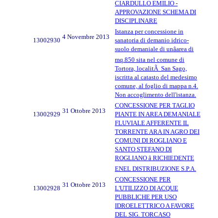
CIARDULLO EMILIO -
APPROVAZIONE SCHEMA DI
DISCIPLINARE
Istanza per concessione in
4 Novembre 2013
13002930
sanatoria di demanio idrico-
suolo demaniale di unâarea di
mq.850 sita nel comune di
Tortora, localitÃ San Sago,
iscritta al catasto del medesimo
comune, al foglio di mappa n.4.
Non accoglimento dell'istanza.
CONCESSIONE PER TAGLIO
31 Ottobre 2013
13002929
PIANTE IN AREA DEMANIALE
FLUVIALE AFFERENTE IL
TORRENTE ARA IN AGRO DEI
COMUNI DI ROGLIANO E
SANTO STEFANO DI
ROGLIANO â RICHIEDENTE
ENEL DISTRIBUZIONE S.P.A.
CONCESSIONE PER
31 Ottobre 2013
13002928
L'UTILIZZO DI ACQUE
PUBBLICHE PER USO
IDROELETTRICO A FAVORE
DEL SIG. TORCASO