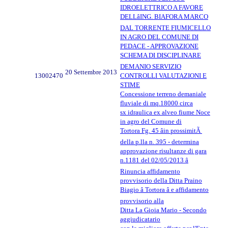
IDROELETTRICO A FAVORE
DELLâING. BIAFORA MARCO
DAL TORRENTE FIUMICELLO
IN AGRO DEL COMUNE DI
PEDACE - APPROVAZIONE
SCHEMA DI DISCIPLINARE
DEMANIO SERVIZIO
20 Settembre 2013
13002470
CONTROLLI VALUTAZIONI E
STIME
Concessione terreno demaniale
fluviale di mq.18000 circa
sx idraulica ex alveo fiume Noce
in agro del Comune di
Tortora Fg. 45 âin prossimitÃ
della p.lla n. 395 - determina
approvazione risultanze di gara
n.1181 del 02/05/2013 â
Rinuncia affidamento
provvisorio della Ditta Praino
Biagio â Tortora â e affidamento
provvisorio alla
Ditta La Gioia Mario - Secondo
aggiudicatario