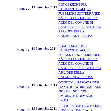
CONCESSIONE PER
19 Settembre 2013
13002458
L'UTILIZZO DI ACQUE
PUBBLICHE SOTTERRANEE
NÂ° 131 DEL 21/01/2013 IN
AGRO DEL COMUNE DI
CASTROVILLARI - VOLTURA
A FAVORE DELLA
CALABRIALATTE S.P.A.
CONCESSIONE PER
19 Settembre 2013
13002457
L'UTILIZZO DI ACQUE
PUBBLICHE SOTTERRANEE
NÂ° 130 DEL 21/01/2013 IN
AGRO DEL COMUNE DI
CASTROVILLARI - VOLTURA
A FAVORE DELLA
CALABRIALATTE S.P.A.
OGGETTO : APPROVAZIONE
19 Settembre 2013
13002451
PIANO DI LAVORO ANNUALE
2013 DEL SETTORE
AMBIENTE E DEMANIO
IDRICO
APPLICAZIONE LEGGE 61/94.
13 Settembre 2013
13002378
CONVENZIONE TRA LA