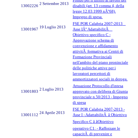
Fondo per il diritto al lavoro dei
2 Settembre 2013
13002226
disabili (art. 13 comma 4, della
legge 12.03.1999 nÂ°68).
Impegno di spesa.
FSE POR Calabria 2007-2013 _
19 Luglio 2013
13001967
Asse IÂ° AdattabilitÃ _
Obiettivo specifico C -
Approvazione schema di
convenzione e affidamento
attivitÃ formativa ai Centri di
Formazione Provinciali
nell'ambito del piano proninciale
delle politiche attive per i
lavoratori percettori di
ammortizzatori sociali in deroga.
Attuazione Protocollo d'intesa
2 Luglio 2013
13001803
approvato con delibera di Giunta
provinciale n.50/2013 - Impegno
di spesa
FSE POR Calabria 2007-2013 -
24 Aprile 2013
13001112
Asse I - AdattabilitÃ â Obiettivo
Specifico C â âObiettivo
operativo C1: - Rafforzare le
capacitÃ di prevenire e