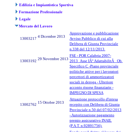
Edilizia e Impiantistica Sportiva
Formazione Professionale
Legale
Mercato del Lavoro
Approvazione e pubblicazione
4 Dicembre 2013
13003217
Avviso Pubblico di cui alla
Delibera di Giunta Provinciale
n.338 del 12/11/2013.
FSE - POR Calabria 2007-
29 Novembre 2013
13003192
2013_Asse IÂ° AdattabilitÃ _Ob.
Specifico C -Piano provinciale
politiche attive per i lavoratori
percettori di ammortizzatori
sociali in deroga - Ulteriore
acconto risorse finanziarie -
IMPEGNO DI SPESA
Attuazione protocollo d'intesa
15 Ottobre 2013
13002762
recepito con Delibera di Giunta
Provinciale n.50 del 07/02/2013
- Autorizzazione pagamento
premio assicurativo INAIL
(P.A.T. n.92891756).