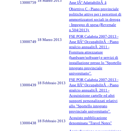
18 Marzo 2013
13000759
Asse IÂ° AdattabilitÃ â
Obiettivo C - Piano provinciale
politiche attive per i percettori di
ammortizzatori sociali in deroga
- Impegno di spesa (Reversale
n.504/2013).
FSE POR Calabria 2007-2013 -
18 Marzo 2013
13000749
Asse IIÂ° OccupabilitÃ - Piano
stralcio annualitÃ 2011 -
Fornitura attrezzature
(hardware/software) e servizi di
installazione presso lo "Sportello
integrato provinciale
universitario".
FSE POR Calabria 2007-2013 -
18 Febbraio 2013
13000439
Asse IIÂ° OccupabilitÃ - Piano
stralcio annualitÃ 2011 -
Acquisizione cartelle ed altri
supporti personalizzati relativi
allo "Sportello integrato
provinciale universitario".
Acquisto pubblicazione
18 Febbraio 2013
13000438
denominata "Travel Notes"