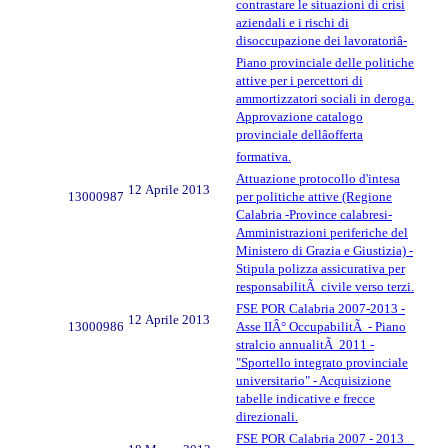
contrastare le situazioni di crisi
aziendali e i rischi di
disoccupazione dei lavoratoriâ-
Piano provinciale delle politiche
attive per i percettori di
ammortizzatori sociali in deroga.
Approvazione catalogo
provinciale dellâofferta
formativa.
Attuazione protocollo d'intesa
12 Aprile 2013
13000987
per politiche attive (Regione
Calabria -Province calabresi-
Amministrazioni periferiche del
Ministero di Grazia e Giustizia) -
Stipula polizza assicurativa per
responsabilitÃ civile verso terzi.
FSE POR Calabria 2007-2013 -
12 Aprile 2013
13000986
Asse IIÂ° OccupabilitÃ - Piano
stralcio annualitÃ 2011 -
"Sportello integrato provinciale
universitario" - Acquisizione
tabelle indicative e frecce
direzionali.
FSE POR Calabria 2007 - 2013 _