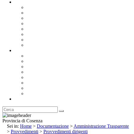
Documentazione
Albo Pretorio OnLine
Bandi e Avvisi di Gara
Concorsi e ricerca personale
Bilanci
Amministrazione Trasparente
Statuto
Regolamenti
Provincia
Stemma e Gonfalone
Palazzo della Provincia
Le Sedi della Provincia
Territorio
I Comuni
Enti e Istituzioni
Rubrica
Provincia di Cosenza
Sei in:
Home
>
Documentazione
>
Amministrazione Trasparente
>
Provvedimenti
>
Provvedimenti dirigenti