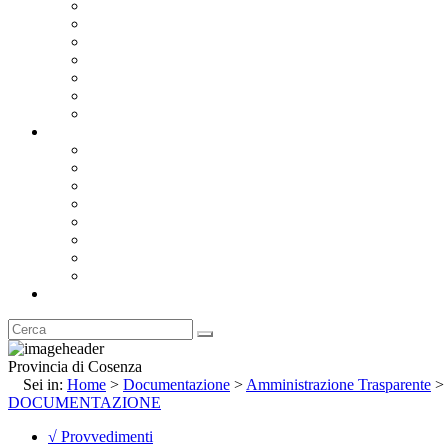
Bandi e Avvisi di Gara
Concorsi e ricerca personale
Bilanci
Amministrazione Trasparente
Statuto
Regolamenti
Provincia
Stemma e Gonfalone
Palazzo della Provincia
Le Sedi della Provincia
Territorio
I Comuni
Enti e Istituzioni
Rubrica
Provincia di Cosenza
Sei in:
Home
>
Documentazione
>
Amministrazione Trasparente
>
DOCUMENTAZIONE
√ Provvedimenti