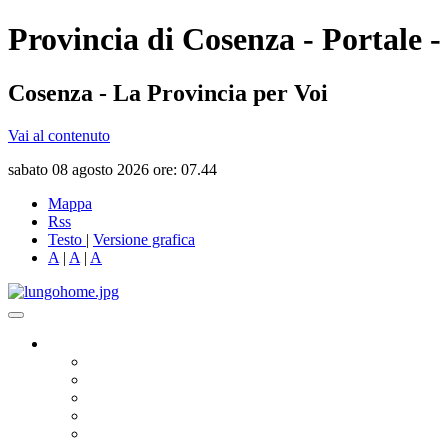
Provincia di Cosenza - Portale -
Cosenza - La Provincia per Voi
Vai al contenuto
sabato 08 agosto 2026 ore: 07.44
Mappa
Rss
Testo
|
Versione grafica
A
|
A
|
A
Governo
Presidente
Consiglio Provinciale
Consiglieri Delegati
Assemblea dei Sindaci
Commissioni Consiliari