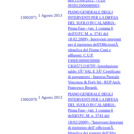
dell'11/09/2012; - CUP
J95D12000080003;
PIANO GENERALE DEGLI
1 Agosto 2013
13002071
INTERVENTI PER LA DIFESA
DEL SUOLO IN CALABRIA -
Prima Fase - (art. 1 comma 6
dell'O.P.C.M. n. 3741 del
18.02.2009) - Interventi integrati
per il ripristino dell'OfficiositÃ
idraulica del Fiume Crati e
affluenti. C.U.P.
F49H10000030006
CIG05712187FF- liquidazione
saldo 3Â° SAL E 3Â° Certificato
di pagamento - Impresa Parziale
Vincenzo & Figli Srl.- RUP Arch.
Francesco Berardi.
PIANO GENERALE DEGLI
1 Agosto 2013
13002070
INTERVENTI PER LA DIFESA
DEL SUOLO IN CALABRIA -
Prima Fase - (art. 1 comma 6
dellâO.P.C.M. n. 3741 del
18/02/2009) - "Interventi Integrati
di ripristino dell' officiositÃ
Idraulica dei torrenti dell'Alto