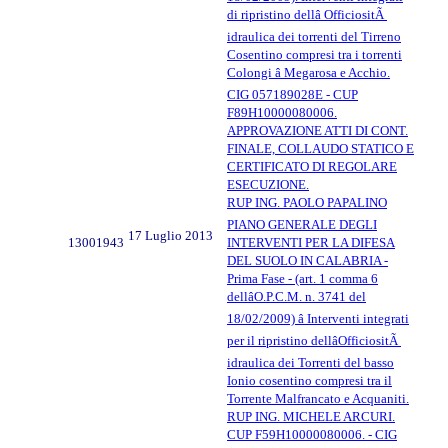
di ripristino dellâ OfficiositÃ
idraulica dei torrenti del Tirreno
Cosentino compresi tra i torrenti
Colongi â Megarosa e Acchio.
CIG 057189028E - CUP
F89H10000080006.
APPROVAZIONE ATTI DI CONT.
FINALE, COLLAUDO STATICO E
CERTIFICATO DI REGOLARE
ESECUZIONE.
RUP ING. PAOLO PAPALINO
PIANO GENERALE DEGLI
17 Luglio 2013
13001943
INTERVENTI PER LA DIFESA
DEL SUOLO IN CALABRIA -
Prima Fase - (art. 1 comma 6
dellâO.P.C.M. n. 3741 del
18/02/2009) â Interventi integrati
per il ripristino dellâOfficiositÃ
idraulica dei Torrenti del basso
Ionio cosentino compresi tra il
Torrente Malfrancato e Acquaniti.
RUP ING. MICHELE ARCURI.
CUP F59H10000080006. - CIG