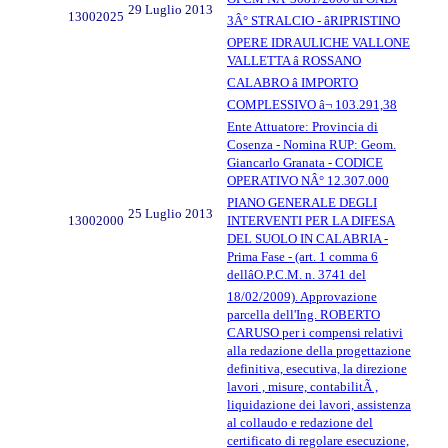
29 Luglio 2013
13002025
3Â° STRALCIO - âRIPRISTINO
OPERE IDRAULICHE VALLONE
VALLETTA â ROSSANO
CALABRO â IMPORTO
COMPLESSIVO â¬ 103.291,38
Ente Attuatore: Provincia di
Cosenza - Nomina RUP: Geom.
Giancarlo Granata - CODICE
OPERATIVO NÂ° 12.307.000
PIANO GENERALE DEGLI
25 Luglio 2013
13002000
INTERVENTI PER LA DIFESA
DEL SUOLO IN CALABRIA -
Prima Fase - (art. 1 comma 6
dellâO.P.C.M. n. 3741 del
18/02/2009). Approvazione
parcella dell'Ing. ROBERTO
CARUSO per i compensi relativi
alla redazione della progettazione
definitiva, esecutiva, la direzione
lavori , misure, contabilitÃ ,
liquidazione dei lavori, assistenza
al collaudo e redazione del
certificato di regolare esecuzione,