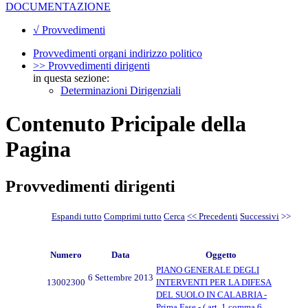
DOCUMENTAZIONE
√ Provvedimenti
Provvedimenti organi indirizzo politico
>> Provvedimenti dirigenti
in questa sezione:
Determinazioni Dirigenziali
Contenuto Pricipale della
Pagina
Provvedimenti dirigenti
Espandi tutto
Comprimi tutto
Cerca
<< Precedenti
Successivi
>>
Numero
Data
Oggetto
PIANO GENERALE DEGLI
6 Settembre 2013
13002300
INTERVENTI PER LA DIFESA
DEL SUOLO IN CALABRIA -
Prima Fase - ( art. 1 comma 6