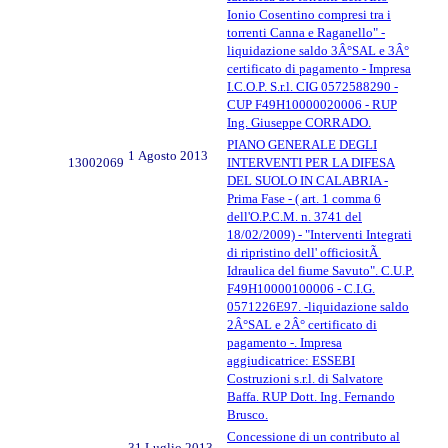
Ionio Cosentino compresi tra i
torrenti Canna e Raganello" -
liquidazione saldo 3Â°SAL e 3Â°
certificato di pagamento - Impresa
I.C.O.P. S.r.l. CIG 0572588290 -
CUP F49H10000020006 - RUP
Ing. Giuseppe CORRADO.
PIANO GENERALE DEGLI
1 Agosto 2013
13002069
INTERVENTI PER LA DIFESA
DEL SUOLO IN CALABRIA -
Prima Fase - ( art. 1 comma 6
dell'O.P.C.M. n. 3741 del
18/02/2009) - "Interventi Integrati
di ripristino dell' officiositÃ
Idraulica del fiume Savuto". C.U.P.
F49H10000100006 - C.I.G.
0571226E97. -liquidazione saldo
2Â°SAL e 2Â° certificato di
pagamento -. Impresa
aggiudicatrice: ESSEBI
Costruzioni s.r.l. di Salvatore
Baffa. RUP Dott. Ing. Fernando
Brusco.
Concessione di un contributo al
31 Luglio 2013