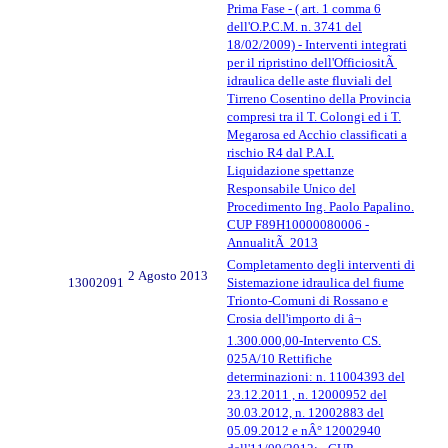
Prima Fase - ( art. 1 comma 6
dell'O.P.C.M. n. 3741 del
18/02/2009) - Interventi integrati
per il ripristino dell'OfficiositÃ
idraulica delle aste fluviali del
Tirreno Cosentino della Provincia
compresi tra il T. Colongi ed i T.
Megarosa ed Acchio classificati a
rischio R4 dal P.A.I.
Liquidazione spettanze
Responsabile Unico del
Procedimento Ing. Paolo Papalino.
CUP F89H10000080006 -
AnnualitÃ 2013
Completamento degli interventi di
2 Agosto 2013
13002091
Sistemazione idraulica del fiume
Trionto-Comuni di Rossano e
Crosia dell'importo di â¬
1.300.000,00-Intervento CS.
025A/10 Rettifiche
determinazioni: n. 11004393 del
23.12.2011 , n. 12000952 del
30.03.2012, n. 12002883 del
05.09.2012 e nÂ° 12002940