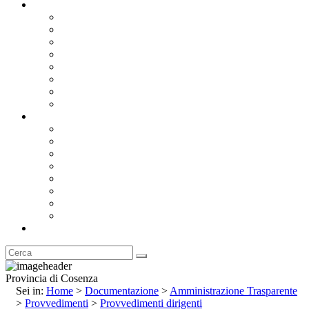
Documentazione
Albo Pretorio OnLine
Bandi e Avvisi di Gara
Concorsi e ricerca personale
Bilanci
Amministrazione Trasparente
Statuto
Regolamenti
Provincia
Stemma e Gonfalone
Palazzo della Provincia
Le Sedi della Provincia
Territorio
I Comuni
Enti e Istituzioni
Rubrica
Provincia di Cosenza
Sei in:
Home
>
Documentazione
>
Amministrazione Trasparente
>
Provvedimenti
>
Provvedimenti dirigenti