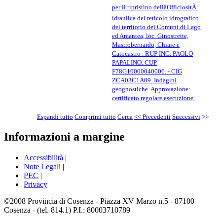
per il ripristino dellâOfficiositÃ
idraulica del reticolo idrografico
del territorio dei Comuni di Lago
ed Amantea, loc. Ginostrette,
Mastrobernardo, Chiaie e
Catocastro . RUP ING. PAOLO
PAPALINO. CUP
F78G10000040006. - CIG
ZCA03C1A09. Indagini
geognostiche. Approvazione:
certificato regolare esecuzione.
Espandi tutto
Comprimi tutto
Cerca
<< Precedenti
Successivi
>>
Informazioni a margine
Accessibilità
|
Note Legali
|
PEC
|
Privacy
©2008 Provincia di Cosenza - Piazza XV Marzo n.5 - 87100
Cosenza - (tel. 814.1) P.I.: 80003710789