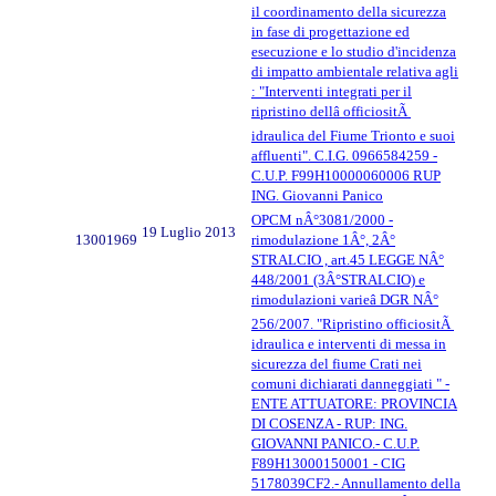
il coordinamento della sicurezza
in fase di progettazione ed
esecuzione e lo studio d'incidenza
di impatto ambientale relativa agli
: "Interventi integrati per il
ripristino dellâ officiositÃ
idraulica del Fiume Trionto e suoi
affluenti". C.I.G. 0966584259 -
C.U.P. F99H10000060006 RUP
ING. Giovanni Panico
OPCM nÂ°3081/2000 -
19 Luglio 2013
13001969
rimodulazione 1Â°, 2Â°
STRALCIO , art.45 LEGGE NÂ°
448/2001 (3Â°STRALCIO) e
rimodulazioni varieâ DGR NÂ°
256/2007. "Ripristino officiositÃ
idraulica e interventi di messa in
sicurezza del fiume Crati nei
comuni dichiarati danneggiati " -
ENTE ATTUATORE: PROVINCIA
DI COSENZA - RUP: ING.
GIOVANNI PANICO.- C.U.P.
F89H13000150001 - CIG
5178039CF2.- Annullamento della