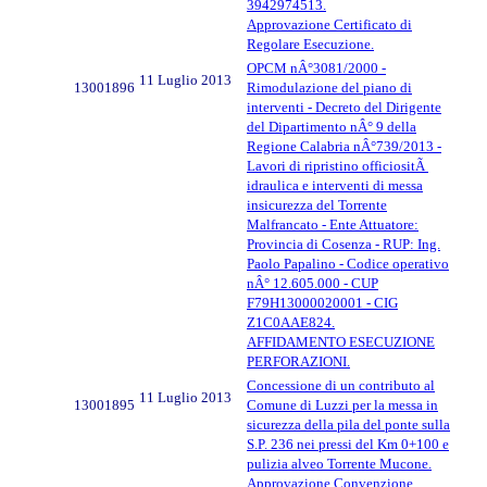
3942974513.
Approvazione Certificato di
Regolare Esecuzione.
OPCM nÂ°3081/2000 -
11 Luglio 2013
13001896
Rimodulazione del piano di
interventi - Decreto del Dirigente
del Dipartimento nÂ° 9 della
Regione Calabria nÂ°739/2013 -
Lavori di ripristino officiositÃ
idraulica e interventi di messa
insicurezza del Torrente
Malfrancato - Ente Attuatore:
Provincia di Cosenza - RUP: Ing.
Paolo Papalino - Codice operativo
nÂ° 12.605.000 - CUP
F79H13000020001 - CIG
Z1C0AAE824.
AFFIDAMENTO ESECUZIONE
PERFORAZIONI.
Concessione di un contributo al
11 Luglio 2013
13001895
Comune di Luzzi per la messa in
sicurezza della pila del ponte sulla
S.P. 236 nei pressi del Km 0+100 e
pulizia alveo Torrente Mucone.
Approvazione Convenzione.