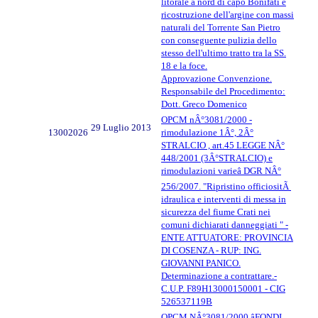
litorale a nord di capo Bonifati e
ricostruzione dell'argine con massi
naturali del Torrente San Pietro
con conseguente pulizia dello
stesso dell'ultimo tratto tra la SS.
18 e la foce.
Approvazione Convenzione.
Responsabile del Procedimento:
Dott. Greco Domenico
OPCM nÂ°3081/2000 -
29 Luglio 2013
13002026
rimodulazione 1Â°, 2Â°
STRALCIO , art.45 LEGGE NÂ°
448/2001 (3Â°STRALCIO) e
rimodulazioni varieâ DGR NÂ°
256/2007. "Ripristino officiositÃ
idraulica e interventi di messa in
sicurezza del fiume Crati nei
comuni dichiarati danneggiati " -
ENTE ATTUATORE: PROVINCIA
DI COSENZA - RUP: ING.
GIOVANNI PANICO.
Determinazione a contrattare.-
C.U.P. F89H13000150001 - CIG
526537119B
OPCM NÂ°3081/2000 âFONDI