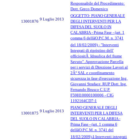
Responsabile del Procedimento:
Dott. Greco Domenico
OGGETTO: PIANO GENERALE
9 Luglio 2013
13001876
DEGLI INTERVENTI PER LA
DIFESA DEL SUOLO IN
CALABRIA - Prima Fase - (art. 1
comma 6 dellâO.P.C.M. n. 3741
del 18/02/2009) - "Interventi
Integrati di ripristino dell'
officiositÃ Idraulica del fiume
Savuto". Approvazione Parcella
per i servizi di Direzione Lavori al
2Â° SAL e coordinamento
sicurezza in fase d'esecuzione Ing.
Giovanni Straface. RUP Dott. Ing.
Fernando Brusco C.U.P.
F59H10000100006 - CIG
1192164CD7-1
PIANO GENERALE DEGLI
9 Luglio 2013
13001875
INTERVENTI PER LA DIFESA
DEL SUOLO IN CALABRIA -
Prima Fase - (art. 1 comma 6
dellâO.P.C.M. n. 3741 del
18/02/2009) â Interventi integrati