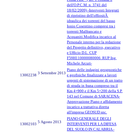
dell'O.P.C.M. n. 3741 del
18/02/2009) -Interventi Integrati
di ripristino dell'offiositÃ
idraulica dei torrenti del basso
Ionio Cosentino compresi tra i
torrenti Malfrancato e
Acquaniti.Modifica incarico al
Personale interno per la redazione
del Progetto definitivo, esecutivo
e Ufficio D.L. CUP
F59H110000080006. RUP Ing.
Michele Arcuri-
Piano delle indagini geognostiche
3 Settembre 2013
13002238
e geofisiche finalizzate a lavori
urgenti di sistemazione di un tratto
di strada in frana compreso tra il
Km 4+900 e il Km 5+200 della S.P.
143 nel Comune di SARACENA-
Approvazione Piano e affidamento
incarico a trattativa diretta
all'impresa GEOSUD snc.
PIANO GENERALE DEGLI
5 Agosto 2013
13002103
INTERVENTI PER LA DIFESA
DEL SUOLO IN CALABRIA -