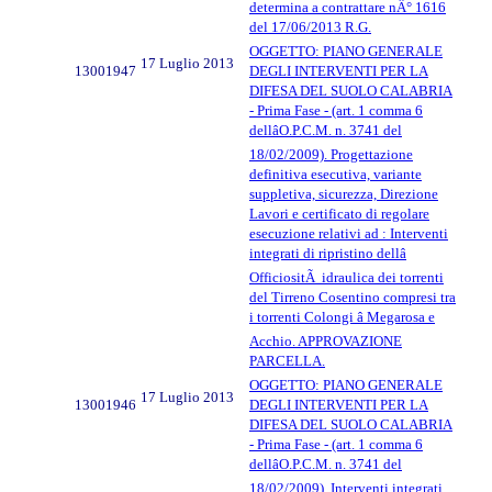
determina a contrattare nÂ° 1616
del 17/06/2013 R.G.
OGGETTO: PIANO GENERALE
17 Luglio 2013
13001947
DEGLI INTERVENTI PER LA
DIFESA DEL SUOLO CALABRIA
- Prima Fase - (art. 1 comma 6
dellâO.P.C.M. n. 3741 del
18/02/2009). Progettazione
definitiva esecutiva, variante
suppletiva, sicurezza, Direzione
Lavori e certificato di regolare
esecuzione relativi ad : Interventi
integrati di ripristino dellâ
OfficiositÃ idraulica dei torrenti
del Tirreno Cosentino compresi tra
i torrenti Colongi â Megarosa e
Acchio. APPROVAZIONE
PARCELLA.
OGGETTO: PIANO GENERALE
17 Luglio 2013
13001946
DEGLI INTERVENTI PER LA
DIFESA DEL SUOLO CALABRIA
- Prima Fase - (art. 1 comma 6
dellâO.P.C.M. n. 3741 del
18/02/2009). Interventi integrati