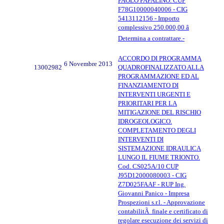
PAOLO PAPALINO. CUP
F78G10000040006 - CIG
5413112156 - Importo
complessivo 250.000,00 â
Determina a contrattare.-
ACCORDO DI PROGRAMMA
6 Novembre 2013
13002982
QUADROFINALIZZATO ALLA
PROGRAMMAZIONE ED AL
FINANZIAMENTO DI
INTERVENTI URGENTI E
PRIORITARI PER LA
MITIGAZIONE DEL RISCHIO
IDROGEOLOGICO.
COMPLETAMENTO DEGLI
INTERVENTI DI
SISTEMAZIONE IDRAULICA
LUNGO IL FIUME TRIONTO.
Cod. CS025A/10 CUP
J95D12000080003 - CIG
Z7D025FAAF - RUP Ing.
Giovanni Panico - Impresa
Prospezioni s.r.l. - Approvazione
contabilitÃ finale e certificato di
regolare esecuzione dei servizi di