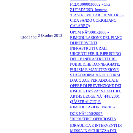
F12J13000030002 - CIG
Z1F08D5D9D- Impresa
:CASTROVILLARI DEMETRIO-
C.DA SANZO CORIGLIANO
CALABRO)
OPCM NÂ°3081/2000 -
2 Ottobre 2013
13002592
RIMODULAZIONE DEL PIANO
DI INTERVENTI
INFRASTRUTTURALI
URGENTI PER IL RIPRISTINO
DELLE INFRASTRUTTURE
PUBBLICHE DANNEGGIATE,
PULIZIA E MANUTENZIONE
STRAORDINARIA DEI CORSI
D'ACQUA E PER ADEGUATE
OPERE DI PREVENZIONE DEI
RISCHI - 1Â°- 2Â° STRALCIO,
ART.45 LEGGE NÂ° 448/2001
(3Â°STRALCIO) E
RIMODULAZIONI VARIE â
DGR NÂ° 256/2007.
"RIPRISTINO OFFICIOSITÃ
IDRAULICA E INTERVENTI DI
MESSA IN SICUREZZA DEL