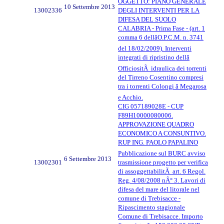
OGGETTO: PIANO GENERALE
10 Settembre 2013
13002336
DEGLI INTERVENTI PER LA
DIFESA DEL SUOLO
CALABRIA - Prima Fase - (art. 1
comma 6 dellâO.P.C.M. n. 3741
del 18/02/2009). Interventi
integrati di ripristino dellâ
OfficiositÃ idraulica dei torrenti
del Tirreno Cosentino compresi
tra i torrenti Colongi â Megarosa
e Acchio.
CIG 057189028E - CUP
F89H10000080006.
APPROVAZIONE QUADRO
ECONOMICO A CONSUNTIVO.
RUP ING. PAOLO PAPALINO
Pubblicazione sul BURC avviso
6 Settembre 2013
13002301
trasmissione progetto per verifica
di assoggettabilitÃ art. 6 Regol.
Reg. 4/08/2008 nÂ° 3. Lavori di
difesa del mare del litorale nel
comune di Trebisacce -
Ripascimento stagionale
Comune di Trebisacce. Importo