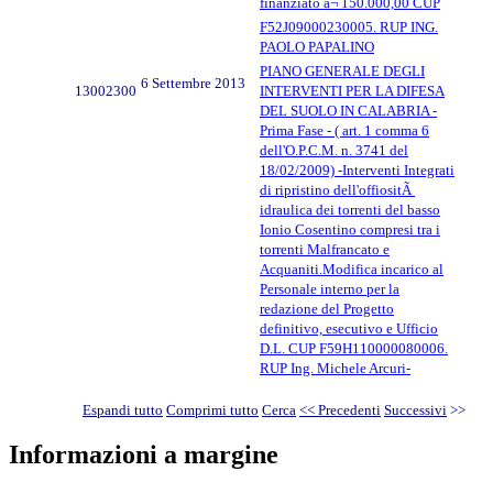
finanziato â¬ 150.000,00 CUP
F52J09000230005. RUP ING.
PAOLO PAPALINO
PIANO GENERALE DEGLI
6 Settembre 2013
13002300
INTERVENTI PER LA DIFESA
DEL SUOLO IN CALABRIA -
Prima Fase - ( art. 1 comma 6
dell'O.P.C.M. n. 3741 del
18/02/2009) -Interventi Integrati
di ripristino dell'offiositÃ
idraulica dei torrenti del basso
Ionio Cosentino compresi tra i
torrenti Malfrancato e
Acquaniti.Modifica incarico al
Personale interno per la
redazione del Progetto
definitivo, esecutivo e Ufficio
D.L. CUP F59H110000080006.
RUP Ing. Michele Arcuri-
Espandi tutto
Comprimi tutto
Cerca
<< Precedenti
Successivi
>>
Informazioni a margine