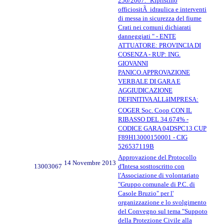
256/2007. "Ripristino
officiositÃ idraulica e interventi
di messa in sicurezza del fiume
Crati nei comuni dichiarati
danneggiati " - ENTE
ATTUATORE: PROVINCIA DI
COSENZA - RUP: ING.
GIOVANNI
PANICO.APPROVAZIONE
VERBALE DI GARA E
AGGIUDICAZIONE
DEFINITIVA ALLâIMPRESA:
COGER Soc. Coop CON IL
RIBASSO DEL 34.674% -
CODICE GARA 04DSPC13 CUP
F89H13000150001 - CIG
526537119B
Approvazione del Protocollo
14 Novembre 2013
13003067
d'Intesa sosttoscritto con
l'Associazione di volontariato
"Gruppo comunale di P.C. di
Casole Bruzio" per l'
organizzazione e lo svolgimento
del Convegno sul tema "Suppoto
della Protezione Civile alla