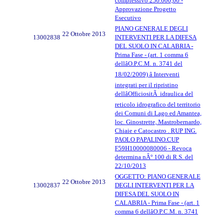
complessivo 250.000,00 -
Approvazione Progetto
Esecutivo
PIANO GENERALE DEGLI
22 Ottobre 2013
13002838
INTERVENTI PER LA DIFESA
DEL SUOLO IN CALABRIA -
Prima Fase - (art. 1 comma 6
dellâO.P.C.M. n. 3741 del
18/02/2009) â Interventi
integrati per il ripristino
dellâOfficiositÃ idraulica del
reticolo idrografico del territorio
dei Comuni di Lago ed Amantea,
loc. Ginostrette, Mastrobernardo,
Chiaie e Catocastro . RUP ING.
PAOLO PAPALINO.CUP
F59H10000080006 - Revoca
determina nÂ° 100 di R.S. del
22/10/2013
OGGETTO: PIANO GENERALE
22 Ottobre 2013
13002837
DEGLI INTERVENTI PER LA
DIFESA DEL SUOLO IN
CALABRIA - Prima Fase - (art. 1
comma 6 dellâO.P.C.M. n. 3741