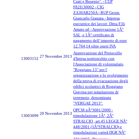
Crati e Busento". - CUP
F82I130002 - CIG
ZA30AB250A - RUP Geom.
Giancarlo Granata - Impresa
esecutrice dei lavori: Ditta F.lli
Amato srl - Approvazione 1Â°
SAL, e 1Â° certificato di
pagamento dell' importo di euro
12.764,14 oltre oneri IVA
Approvazione del Protocollo
27 Novembre 2013
13003152
d'Intesa sosttoscritto con
l'Associazione di volontariato
"Roggiano 13" per l'
organizzazione e lo svolgimento
della prova di evacuazione degli
edifici scolastici di Roggiano
Gravina per simulazione di
terremoto, denominata
"VERGAE 2013".
OPCM nÂ°3081/2000 -
20 Novembre 2013
13003099
rimodulazione 1Â°, 2Â°
STRALCIO , art.45 LEGGE NÂ°
448/2001 (3Â°STRALCIO) e
rimodulazioni varieâ DGR NÂ°