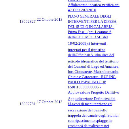
Affidamento incarico verifica art.
47 DPR 207/2010
PIANO GENERALE DEGLI
22 Ottobre 2013
13002827
INTERVENTI PER LA DIFESA
DEL SUOLO IN CALABRIA -
Prima Fase - (art. 1 comma 6
dellâO.P.C.M. n. 3741 del
18/02/2009) â Interventi
integrati per il ripristino
dellâOfficiositÃ idraulica del
reticolo idrografico del territorio
dei Comuni di Lago ed Amantea,
loc. Ginostrette, Mastrobernardo,
Chiaie e Catocastro . RUP ING.
PAOLO PAPALINO.CUP
F59H10000080006 -
Approvazione Progetto Defiitivo
Aggiudicazione Definitiva dei
17 Ottobre 2013
13002781
âLavori di manutenzione ed
escavazione del pennello
trappola del canale degli Stombi
con ripascimento spiagge in
erosioneâ da realizzare nei