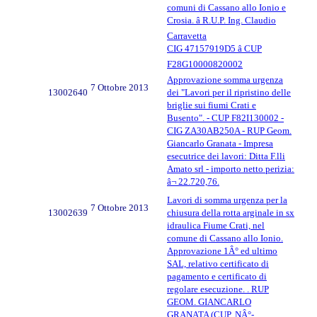
comuni di Cassano allo Ionio e
Crosia. â R.U.P. Ing. Claudio
Carravetta
CIG 47157919D5 â CUP
F28G10000820002
Approvazione somma urgenza
7 Ottobre 2013
13002640
dei "Lavori per il ripristino delle
briglie sui fiumi Crati e
Busento". - CUP F82I130002 -
CIG ZA30AB250A - RUP Geom.
Giancarlo Granata - Impresa
esecutrice dei lavori: Ditta F.lli
Amato srl - importo netto perizia:
â¬ 22.720,76.
Lavori di somma urgenza per la
7 Ottobre 2013
13002639
chiusura della rotta arginale in sx
idraulica Fiume Crati, nel
comune di Cassano allo Ionio.
Approvazione 1Â° ed ultimo
SAL, relativo certificato di
pagamento e certificato di
regolare esecuzione. . RUP
GEOM. GIANCARLO
GRANATA (CUP. NÂ°-