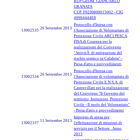
RUP GEOM. GIANCARLO
GRANATA
CUP. F92J0800015002 - CIG
49984444E8
Protocollo d'Intesa con
26 Settembre 2013
13002535
l'Associazione di Volontariato di
Protezione Civile ARCI PESCA
FISA di Cosenza per la
realizzazione del Convegno
"AttivitÃ di mitigazione del
rischio sismico in Calabria" -
Presa d'atto e provvedimenti
Protocollo d'Intesa con
26 Settembre 2013
13002534
l'Associazione di volontariato di
Protezione Civile E.N.S.A. di
Castrovillari per la realizzazione
del Convegno "Il Governo del
territorio, Istituzioni, Protezione
Civile - Il ruolo del Volontariato"
- Presa d'atto e provvedimenti
Impegno di spesa per
11 Settembre 2013
13002337
l'effettuazione di missioni di
servizio per il Settore . Anno
2013