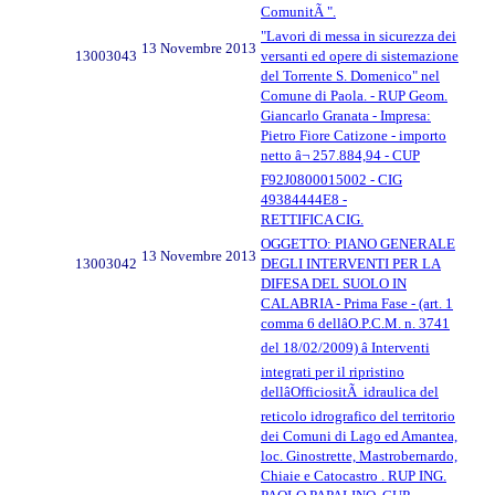
ComunitÃ ".
"Lavori di messa in sicurezza dei
13 Novembre 2013
13003043
versanti ed opere di sistemazione
del Torrente S. Domenico" nel
Comune di Paola. - RUP Geom.
Giancarlo Granata - Impresa:
Pietro Fiore Catizone - importo
netto â¬ 257.884,94 - CUP
F92J0800015002 - CIG
49384444E8 -
RETTIFICA CIG.
OGGETTO: PIANO GENERALE
13 Novembre 2013
13003042
DEGLI INTERVENTI PER LA
DIFESA DEL SUOLO IN
CALABRIA - Prima Fase - (art. 1
comma 6 dellâO.P.C.M. n. 3741
del 18/02/2009) â Interventi
integrati per il ripristino
dellâOfficiositÃ idraulica del
reticolo idrografico del territorio
dei Comuni di Lago ed Amantea,
loc. Ginostrette, Mastrobernardo,
Chiaie e Catocastro . RUP ING.