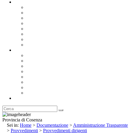
Documentazione
Albo Pretorio OnLine
Bandi e Avvisi di Gara
Concorsi e ricerca personale
Bilanci
Amministrazione Trasparente
Statuto
Regolamenti
Provincia
Stemma e Gonfalone
Palazzo della Provincia
Le Sedi della Provincia
Territorio
I Comuni
Enti e Istituzioni
Rubrica
Provincia di Cosenza
Sei in:
Home
>
Documentazione
>
Amministrazione Trasparente
>
Provvedimenti
>
Provvedimenti dirigenti