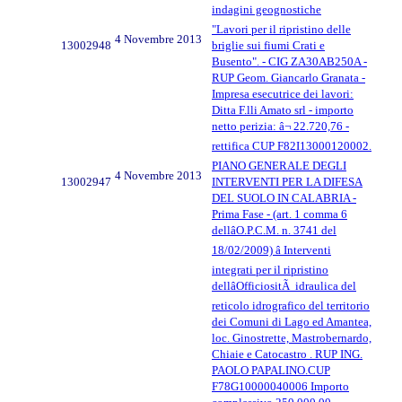
indagini geognostiche
"Lavori per il ripristino delle
4 Novembre 2013
13002948
briglie sui fiumi Crati e
Busento". - CIG ZA30AB250A -
RUP Geom. Giancarlo Granata -
Impresa esecutrice dei lavori:
Ditta F.lli Amato srl - importo
netto perizia: â¬ 22.720,76 -
rettifica CUP F82I13000120002.
PIANO GENERALE DEGLI
4 Novembre 2013
13002947
INTERVENTI PER LA DIFESA
DEL SUOLO IN CALABRIA -
Prima Fase - (art. 1 comma 6
dellâO.P.C.M. n. 3741 del
18/02/2009) â Interventi
integrati per il ripristino
dellâOfficiositÃ idraulica del
reticolo idrografico del territorio
dei Comuni di Lago ed Amantea,
loc. Ginostrette, Mastrobernardo,
Chiaie e Catocastro . RUP ING.
PAOLO PAPALINO.CUP
F78G10000040006 Importo