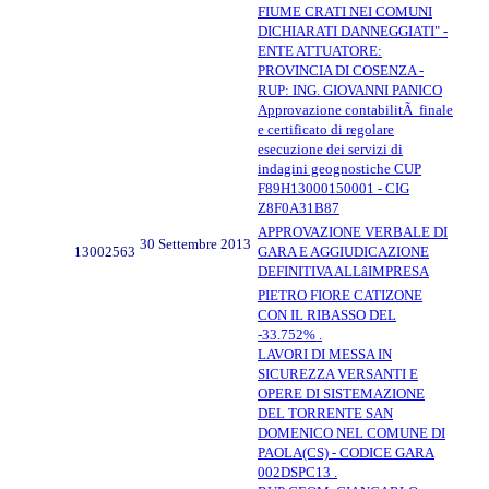
FIUME CRATI NEI COMUNI
DICHIARATI DANNEGGIATI" -
ENTE ATTUATORE:
PROVINCIA DI COSENZA -
RUP: ING. GIOVANNI PANICO
Approvazione contabilitÃ finale
e certificato di regolare
esecuzione dei servizi di
indagini geognostiche CUP
F89H13000150001 - CIG
Z8F0A31B87
APPROVAZIONE VERBALE DI
30 Settembre 2013
13002563
GARA E AGGIUDICAZIONE
DEFINITIVA ALLâIMPRESA
PIETRO FIORE CATIZONE
CON IL RIBASSO DEL
-33.752% .
LAVORI DI MESSA IN
SICUREZZA VERSANTI E
OPERE DI SISTEMAZIONE
DEL TORRENTE SAN
DOMENICO NEL COMUNE DI
PAOLA(CS) - CODICE GARA
002DSPC13 .