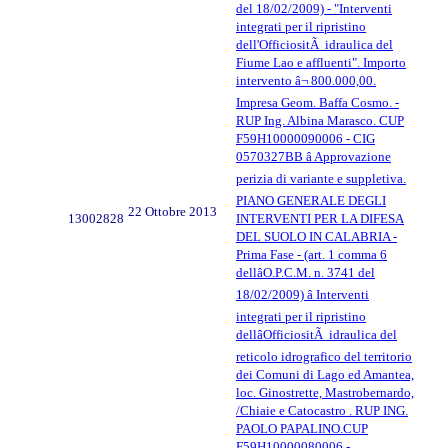
del 18/02/2009) - "Interventi
integrati per il ripristino
dell'OfficiositÃ idraulica del
Fiume Lao e affluenti". Importo
intervento â¬ 800.000,00.
Impresa Geom. Baffa Cosmo. -
RUP Ing. Albina Marasco. CUP
F59H10000090006 - CIG
0570327BB â Approvazione
perizia di variante e suppletiva.
PIANO GENERALE DEGLI
22 Ottobre 2013
13002828
INTERVENTI PER LA DIFESA
DEL SUOLO IN CALABRIA -
Prima Fase - (art. 1 comma 6
dellâO.P.C.M. n. 3741 del
18/02/2009) â Interventi
integrati per il ripristino
dellâOfficiositÃ idraulica del
reticolo idrografico del territorio
dei Comuni di Lago ed Amantea,
loc. Ginostrette, Mastrobernardo,
/Chiaie e Catocastro . RUP ING.
PAOLO PAPALINO.CUP
F59H10000080006 -