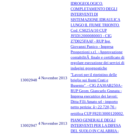
IDROGEOLOGICO.
COMPLETAMENTO DEGLI
INTERVENTI DI
SISTEMAZIONE IDRAULICA
LUNGO IL FIUME TRIONTO.
Cod. CS025A/10 CUP
J95D12000080003 - CIG
Z7D025FAAF - RUP Ing.
Giovanni Panico - Impresa
Prospezioni s.r.l. - Approvazione
contabilitÃ finale e certificato di
regolare esecuzione dei servizi di
indagini geognostiche
"Lavori per il ripristino delle
4 Novembre 2013
13002948
briglie sui fiumi Crati e
Busento". - CIG ZA30AB250A -
RUP Geom. Giancarlo Granata -
Impresa esecutrice dei lavori:
Ditta F.lli Amato srl - importo
netto perizia: â¬ 22.720,76 -
rettifica CUP F82I13000120002.
PIANO GENERALE DEGLI
4 Novembre 2013
13002947
INTERVENTI PER LA DIFESA
DEL SUOLO IN CALABRIA -