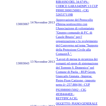
RIBASSO DEL 34.674% -
CODICE GARA 04DSPC13 CUP
F89H13000150001 - CIG
526537119B
Approvazione del Protocollo
14 Novembre 2013
13003067
d'Intesa sosttoscritto con
l'Associazione di volontariato
"Gruppo comunale di P.C. di
Casole Bruzio" per l'
organizzazione e lo svolgimento
del Convegno sul tema "Suppoto
della Protezione Civile alla
ComunitÃ ".
"Lavori di messa in sicurezza dei
13 Novembre 2013
13003043
versanti ed opere di sistemazione
del Torrente S. Domenico" nel
Comune di Paola. - RUP Geom.
Giancarlo Granata - Impresa:
Pietro Fiore Catizone - importo
netto â¬ 257.884,94 - CUP
F92J0800015002 - CIG
49384444E8 -
RETTIFICA CIG.
OGGETTO: PIANO GENERALE