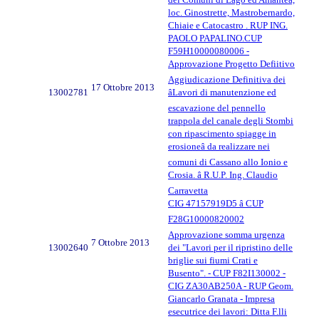
loc. Ginostrette, Mastrobernardo,
Chiaie e Catocastro . RUP ING.
PAOLO PAPALINO.CUP
F59H10000080006 -
Approvazione Progetto Defiitivo
Aggiudicazione Definitiva dei
17 Ottobre 2013
13002781
âLavori di manutenzione ed
escavazione del pennello
trappola del canale degli Stombi
con ripascimento spiagge in
erosioneâ da realizzare nei
comuni di Cassano allo Ionio e
Crosia. â R.U.P. Ing. Claudio
Carravetta
CIG 47157919D5 â CUP
F28G10000820002
Approvazione somma urgenza
7 Ottobre 2013
13002640
dei "Lavori per il ripristino delle
briglie sui fiumi Crati e
Busento". - CUP F82I130002 -
CIG ZA30AB250A - RUP Geom.
Giancarlo Granata - Impresa
esecutrice dei lavori: Ditta F.lli