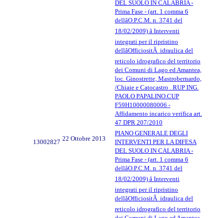
DEL SUOLO IN CALABRIA -
Prima Fase - (art. 1 comma 6
dellâO.P.C.M. n. 3741 del
18/02/2009) â Interventi
integrati per il ripristino
dellâOfficiositÃ idraulica del
reticolo idrografico del territorio
dei Comuni di Lago ed Amantea,
loc. Ginostrette, Mastrobernardo,
/Chiaie e Catocastro . RUP ING.
PAOLO PAPALINO.CUP
F59H10000080006 -
Affidamento incarico verifica art.
47 DPR 207/2010
PIANO GENERALE DEGLI
22 Ottobre 2013
13002827
INTERVENTI PER LA DIFESA
DEL SUOLO IN CALABRIA -
Prima Fase - (art. 1 comma 6
dellâO.P.C.M. n. 3741 del
18/02/2009) â Interventi
integrati per il ripristino
dellâOfficiositÃ idraulica del
reticolo idrografico del territorio
dei Comuni di Lago ed Amantea,