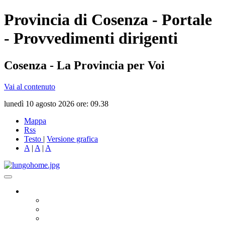
Provincia di Cosenza - Portale
- Provvedimenti dirigenti
Cosenza - La Provincia per Voi
Vai al contenuto
lunedì 10 agosto 2026 ore: 09.38
Mappa
Rss
Testo
|
Versione grafica
A
|
A
|
A
Governo
Presidente
Consiglio Provinciale
Consiglieri Delegati