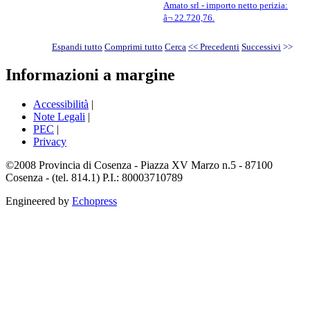
Amato srl - importo netto perizia:
â¬ 22.720,76.
Espandi tutto
Comprimi tutto
Cerca
<< Precedenti
Successivi
>>
Informazioni a margine
Accessibilità
|
Note Legali
|
PEC
|
Privacy
©2008 Provincia di Cosenza - Piazza XV Marzo n.5 - 87100
Cosenza - (tel. 814.1) P.I.: 80003710789
Engineered by
Echopress