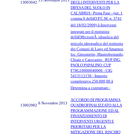
13 Novembre 2013
13003042
DEGLI INTERVENTI PER LA
DIFESA DEL SUOLO IN
CALABRIA - Prima Fase - (art. 1
comma 6 dellâO.P.C.M. n. 3741
del 18/02/2009) â Interventi
integrati per il ripristino
dellâOfficiositÃ idraulica del
reticolo idrografico del territorio
dei Comuni di Lago ed Amantea,
loc. Ginostrette, Mastrobernardo,
Chiaie e Catocastro . RUP ING.
PAOLO PAPALINO. CUP
F78G10000040006 - CIG
5413112156 - Importo
complessivo 250.000,00 â
Determina a contrattare.-
ACCORDO DI PROGRAMMA
6 Novembre 2013
13002982
QUADROFINALIZZATO ALLA
PROGRAMMAZIONE ED AL
FINANZIAMENTO DI
INTERVENTI URGENTI E
PRIORITARI PER LA
MITIGAZIONE DEL RISCHIO