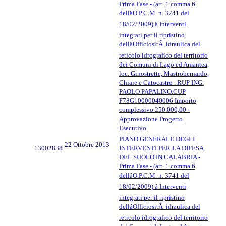
Prima Fase - (art. 1 comma 6
dellâO.P.C.M. n. 3741 del
18/02/2009) â Interventi
integrati per il ripristino
dellâOfficiositÃ idraulica del
reticolo idrografico del territorio
dei Comuni di Lago ed Amantea,
loc. Ginostrette, Mastrobernardo,
Chiaie e Catocastro . RUP ING.
PAOLO PAPALINO.CUP
F78G10000040006 Importo
complessivo 250.000,00 -
Approvazione Progetto
Esecutivo
PIANO GENERALE DEGLI
22 Ottobre 2013
13002838
INTERVENTI PER LA DIFESA
DEL SUOLO IN CALABRIA -
Prima Fase - (art. 1 comma 6
dellâO.P.C.M. n. 3741 del
18/02/2009) â Interventi
integrati per il ripristino
dellâOfficiositÃ idraulica del
reticolo idrografico del territorio