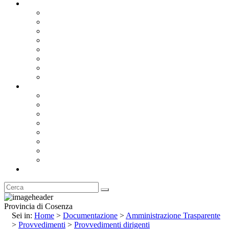
Documentazione
Albo Pretorio OnLine
Bandi e Avvisi di Gara
Concorsi e ricerca personale
Bilanci
Amministrazione Trasparente
Statuto
Regolamenti
Provincia
Stemma e Gonfalone
Palazzo della Provincia
Le Sedi della Provincia
Territorio
I Comuni
Enti e Istituzioni
Rubrica
Provincia di Cosenza
Sei in:
Home
>
Documentazione
>
Amministrazione Trasparente
>
Provvedimenti
>
Provvedimenti dirigenti