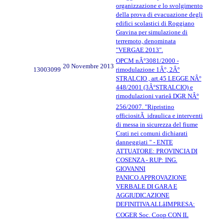
organizzazione e lo svolgimento
della prova di evacuazione degli
edifici scolastici di Roggiano
Gravina per simulazione di
terremoto, denominata
"VERGAE 2013".
OPCM nÂ°3081/2000 -
20 Novembre 2013
13003099
rimodulazione 1Â°, 2Â°
STRALCIO , art.45 LEGGE NÂ°
448/2001 (3Â°STRALCIO) e
rimodulazioni varieâ DGR NÂ°
256/2007. "Ripristino
officiositÃ idraulica e interventi
di messa in sicurezza del fiume
Crati nei comuni dichiarati
danneggiati " - ENTE
ATTUATORE: PROVINCIA DI
COSENZA - RUP: ING.
GIOVANNI
PANICO.APPROVAZIONE
VERBALE DI GARA E
AGGIUDICAZIONE
DEFINITIVA ALLâIMPRESA:
COGER Soc. Coop CON IL