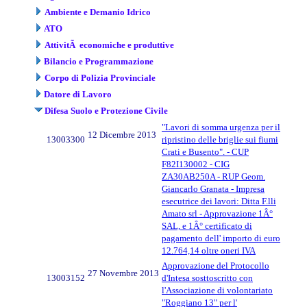
Ambiente e Demanio Idrico
ATO
AttivitÃ economiche e produttive
Bilancio e Programmazione
Corpo di Polizia Provinciale
Datore di Lavoro
Difesa Suolo e Protezione Civile
"Lavori di somma urgenza per il
12 Dicembre 2013
13003300
ripristino delle briglie sui fiumi
Crati e Busento". - CUP
F82I130002 - CIG
ZA30AB250A - RUP Geom.
Giancarlo Granata - Impresa
esecutrice dei lavori: Ditta F.lli
Amato srl - Approvazione 1Â°
SAL, e 1Â° certificato di
pagamento dell' importo di euro
12.764,14 oltre oneri IVA
Approvazione del Protocollo
27 Novembre 2013
13003152
d'Intesa sosttoscritto con
l'Associazione di volontariato
"Roggiano 13" per l'