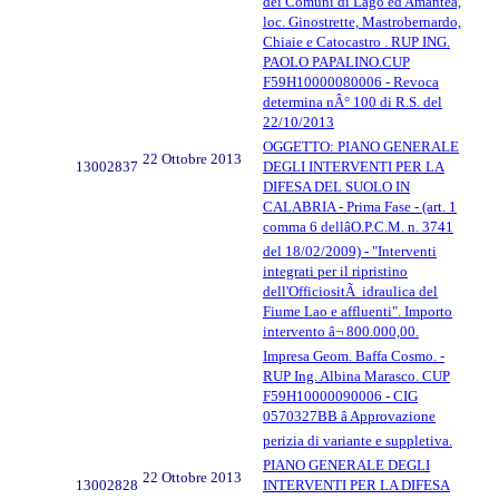
dei Comuni di Lago ed Amantea,
loc. Ginostrette, Mastrobernardo,
Chiaie e Catocastro . RUP ING.
PAOLO PAPALINO.CUP
F59H10000080006 - Revoca
determina nÂ° 100 di R.S. del
22/10/2013
OGGETTO: PIANO GENERALE
22 Ottobre 2013
13002837
DEGLI INTERVENTI PER LA
DIFESA DEL SUOLO IN
CALABRIA - Prima Fase - (art. 1
comma 6 dellâO.P.C.M. n. 3741
del 18/02/2009) - "Interventi
integrati per il ripristino
dell'OfficiositÃ idraulica del
Fiume Lao e affluenti". Importo
intervento â¬ 800.000,00.
Impresa Geom. Baffa Cosmo. -
RUP Ing. Albina Marasco. CUP
F59H10000090006 - CIG
0570327BB â Approvazione
perizia di variante e suppletiva.
PIANO GENERALE DEGLI
22 Ottobre 2013
13002828
INTERVENTI PER LA DIFESA