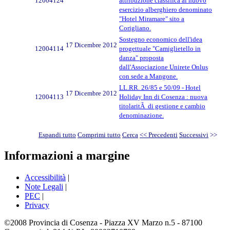
12004124
attribuzione classifica al nuovo
esercizio alberghiero denominato
"Hotel Miramare" sito a
Corigliano.
Sostegno economico dell'idea
17 Dicembre 2012
12004114
progettuale "Camiglietello in
danza" proposta
dall'Associazione Unirete Onlus
con sede a Mangone.
LL.RR. 26/85 e 50/09 - Hotel
17 Dicembre 2012
12004113
Holiday Inn di Cosenza : nuova
titolaritÃ di gestione e cambio
denominazione.
Espandi tutto
Comprimi tutto
Cerca
<< Precedenti
Successivi
>>
Informazioni a margine
Accessibilità
|
Note Legali
|
PEC
|
Privacy
©2008 Provincia di Cosenza - Piazza XV Marzo n.5 - 87100