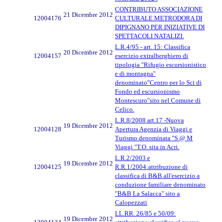
CONTRIBUTO ASSOCIAZIONE
21 Dicembre 2012
12004176
CULTURALE METRODORA DI
DIPIGNANO PER INIZIATIVE DI
SPETTACOLI NATALIZI.
L.R.4/95 - art. 15: Classifica
20 Dicembre 2012
12004157
esercizio extralberghiero di
tipologia "Rifugio escursionistico
e di montagna"
denominato"Centro per lo Sci di
Fondo ed escursionismo
Montescuro"sito nel Comune di
Celico.
L.R.8/2008 art.17 -Nuova
19 Dicembre 2012
12004128
Apertura Agenzia di Viaggi e
Turismo denominata "S @ M
Viaggi "T.O. sita in Acri.
L.R.2/2003 e
19 Dicembre 2012
12004125
R.R.1/2004:attribuzione di
classifica di B&B all'esercizio a
conduzione familiare denominato
"B&B La Salacca" sito a
Calopezzati
LL.RR. 26/85 e 50/09:
19 Dicembre 2012