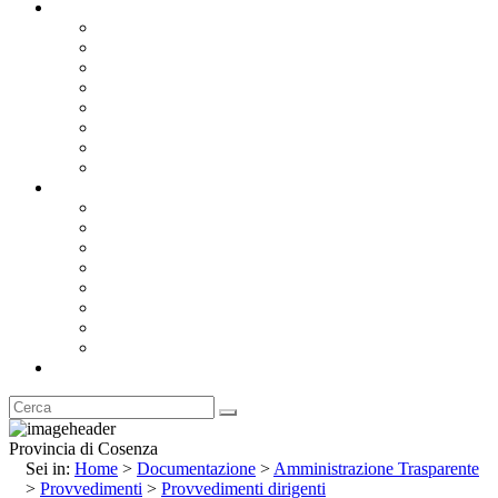
Documentazione
Albo Pretorio OnLine
Bandi e Avvisi di Gara
Concorsi e ricerca personale
Bilanci
Amministrazione Trasparente
Statuto
Regolamenti
Provincia
Stemma e Gonfalone
Palazzo della Provincia
Le Sedi della Provincia
Territorio
I Comuni
Enti e Istituzioni
Rubrica
Provincia di Cosenza
Sei in:
Home
>
Documentazione
>
Amministrazione Trasparente
>
Provvedimenti
>
Provvedimenti dirigenti