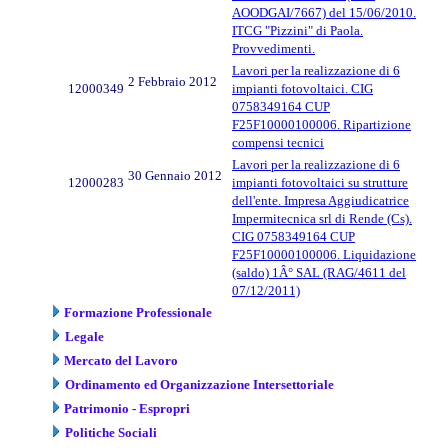
AOODGAI/7667) del 15/06/2010.
ITCG "Pizzini" di Paola.
Provvedimenti.
Lavori per la realizzazione di 6
2 Febbraio 2012
12000349
impianti fotovoltaici. CIG
0758349164 CUP
F25F10000100006. Ripartizione
compensi tecnici
Lavori per la realizzazione di 6
30 Gennaio 2012
12000283
impianti fotovoltaici su strutture
dell'ente. Impresa Aggiudicatrice
Impermitecnica srl di Rende (Cs).
CIG 0758349164 CUP
F25F10000100006. Liquidazione
(saldo) 1Â° SAL (RAG/4611 del
07/12/2011)
Formazione Professionale
Legale
Mercato del Lavoro
Ordinamento ed Organizzazione Intersettoriale
Patrimonio - Espropri
Politiche Sociali