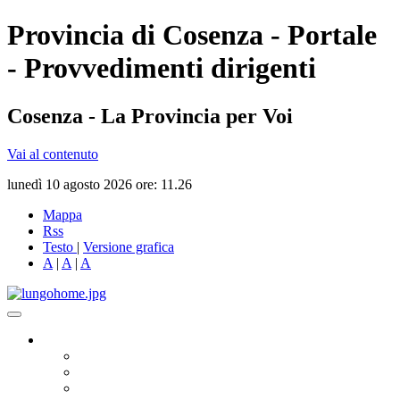
Provincia di Cosenza - Portale
- Provvedimenti dirigenti
Cosenza - La Provincia per Voi
Vai al contenuto
lunedì 10 agosto 2026 ore: 11.26
Mappa
Rss
Testo
|
Versione grafica
A
|
A
|
A
Governo
Presidente
Consiglio Provinciale
Consiglieri Delegati