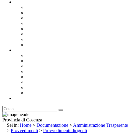
Documentazione
Albo Pretorio OnLine
Bandi e Avvisi di Gara
Concorsi e ricerca personale
Bilanci
Amministrazione Trasparente
Statuto
Regolamenti
Provincia
Stemma e Gonfalone
Palazzo della Provincia
Le Sedi della Provincia
Territorio
I Comuni
Enti e Istituzioni
Rubrica
Provincia di Cosenza
Sei in:
Home
>
Documentazione
>
Amministrazione Trasparente
>
Provvedimenti
>
Provvedimenti dirigenti