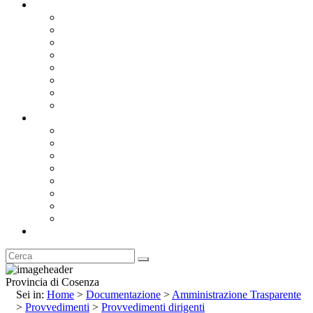
Documentazione
Albo Pretorio OnLine
Bandi e Avvisi di Gara
Concorsi e ricerca personale
Bilanci
Amministrazione Trasparente
Statuto
Regolamenti
Provincia
Stemma e Gonfalone
Palazzo della Provincia
Le Sedi della Provincia
Territorio
I Comuni
Enti e Istituzioni
Rubrica
Provincia di Cosenza
Sei in:
Home
>
Documentazione
>
Amministrazione Trasparente
>
Provvedimenti
>
Provvedimenti dirigenti