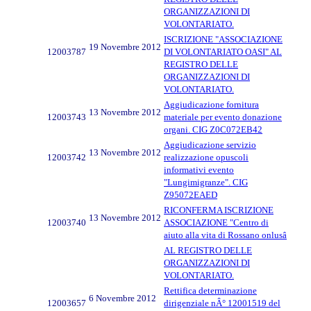
ORGANIZZAZIONI DI
VOLONTARIATO.
ISCRIZIONE "ASSOCIAZIONE
19 Novembre 2012
12003787
DI VOLONTARIATO OASI" AL
REGISTRO DELLE
ORGANIZZAZIONI DI
VOLONTARIATO.
Aggiudicazione fornitura
13 Novembre 2012
12003743
materiale per evento donazione
organi. CIG Z0C072EB42
Aggiudicazione servizio
13 Novembre 2012
12003742
realizzazione opuscoli
informativi evento
"Lungimigranze". CIG
Z95072EAED
RICONFERMA ISCRIZIONE
13 Novembre 2012
12003740
ASSOCIAZIONE "Centro di
aiuto alla vita di Rossano onlusâ
AL REGISTRO DELLE
ORGANIZZAZIONI DI
VOLONTARIATO.
Rettifica determinazione
6 Novembre 2012
12003657
dirigenziale nÂ° 12001519 del