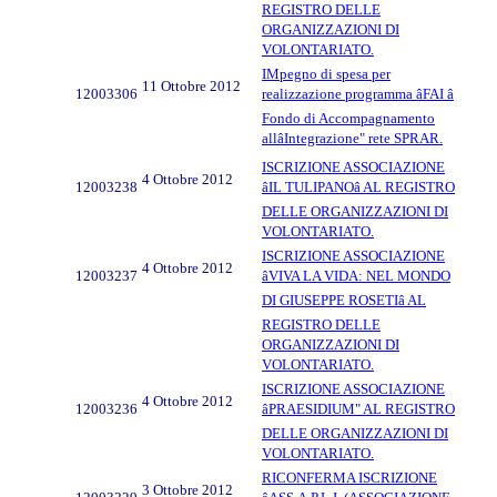
REGISTRO DELLE
ORGANIZZAZIONI DI
VOLONTARIATO.
IMpegno di spesa per
11 Ottobre 2012
12003306
realizzazione programma âFAI â
Fondo di Accompagnamento
allâIntegrazione" rete SPRAR.
ISCRIZIONE ASSOCIAZIONE
4 Ottobre 2012
12003238
âIL TULIPANOâ AL REGISTRO
DELLE ORGANIZZAZIONI DI
VOLONTARIATO.
ISCRIZIONE ASSOCIAZIONE
4 Ottobre 2012
12003237
âVIVA LA VIDA: NEL MONDO
DI GIUSEPPE ROSETIâ AL
REGISTRO DELLE
ORGANIZZAZIONI DI
VOLONTARIATO.
ISCRIZIONE ASSOCIAZIONE
4 Ottobre 2012
12003236
âPRAESIDIUM" AL REGISTRO
DELLE ORGANIZZAZIONI DI
VOLONTARIATO.
RICONFERMA ISCRIZIONE
3 Ottobre 2012