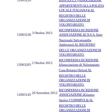
12003229
âASS.A.P.L.I. (ASSOCIAZIONE
APPARTENENTI ALLA POLIZIA
LOCALE ITALIANA)â AL
REGISTRO DELLE
ORGANIZZAZIONI DI
VOLONTARIATO.
RICONFERMA ISCRIZIONE
3 Ottobre 2012
12003228
ASSOCIAZIONE âE.N.S.A. Ente
Nazionale Salvaguardia
Ambienteâ AL REGISTRO
DELLE ORGANIZZAZIONI DI
VOLONTARIATO.
RICONFERMA ISCRIZIONE
2 Ottobre 2012
12003205
âAssociazione di Volontariato
Casa Betania Onlusâ AL
REGISTRO DELLE
ORGANIZZAZIONI DI
VOLONTARIATO.
RICONFERMA ISCRIZIONE
26 Settembre 2012
12003145
ASSOCIAZIONE âGruppo
Speleo CUDINIPULIâ AL
REGISTRO DELLE
ORGANIZZAZIONI DI