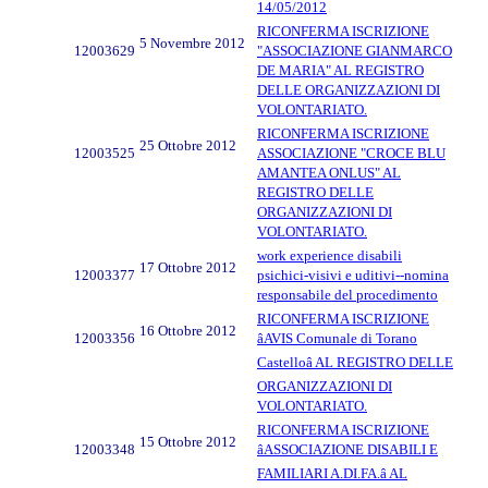
14/05/2012
RICONFERMA ISCRIZIONE
5 Novembre 2012
12003629
"ASSOCIAZIONE GIANMARCO
DE MARIA" AL REGISTRO
DELLE ORGANIZZAZIONI DI
VOLONTARIATO.
RICONFERMA ISCRIZIONE
25 Ottobre 2012
12003525
ASSOCIAZIONE "CROCE BLU
AMANTEA ONLUS" AL
REGISTRO DELLE
ORGANIZZAZIONI DI
VOLONTARIATO.
work experience disabili
17 Ottobre 2012
12003377
psichici-visivi e uditivi--nomina
responsabile del procedimento
RICONFERMA ISCRIZIONE
16 Ottobre 2012
12003356
âAVIS Comunale di Torano
Castelloâ AL REGISTRO DELLE
ORGANIZZAZIONI DI
VOLONTARIATO.
RICONFERMA ISCRIZIONE
15 Ottobre 2012
12003348
âASSOCIAZIONE DISABILI E
FAMILIARI A.DI.FA.â AL