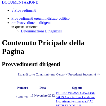
DOCUMENTAZIONE
√ Provvedimenti
Provvedimenti organi indirizzo politico
>> Provvedimenti dirigenti
in questa sezione:
Determinazioni Dirigenziali
Contenuto Pricipale della
Pagina
Provvedimenti dirigenti
Espandi tutto
Comprimi tutto
Cerca
<< Precedenti
Successivi
>>
Numero
Data
Oggetto
ISCRIZIONE ASSOCIAZIONE
19 Novembre 2012
12003788
"ACIS Associazione Calabrese
Incontinenti e stomizzati" AL
REGISTRO DELLE