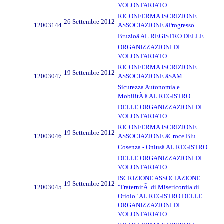
VOLONTARIATO.
RICONFERMA ISCRIZIONE
26 Settembre 2012
12003144
ASSOCIAZIONE âProgresso
Bruzioâ AL REGISTRO DELLE
ORGANIZZAZIONI DI
VOLONTARIATO.
RICONFERMA ISCRIZIONE
19 Settembre 2012
12003047
ASSOCIAZIONE âSAM
Sicurezza Autonomia e
MobilitÃ â AL REGISTRO
DELLE ORGANIZZAZIONI DI
VOLONTARIATO.
RICONFERMA ISCRIZIONE
19 Settembre 2012
12003046
ASSOCIAZIONE âCroce Blu
Cosenza - Onlusâ AL REGISTRO
DELLE ORGANIZZAZIONI DI
VOLONTARIATO.
ISCRIZIONE ASSOCIAZIONE
19 Settembre 2012
12003045
"FraternitÃ di Misericordia di
Oriolo" AL REGISTRO DELLE
ORGANIZZAZIONI DI
VOLONTARIATO.